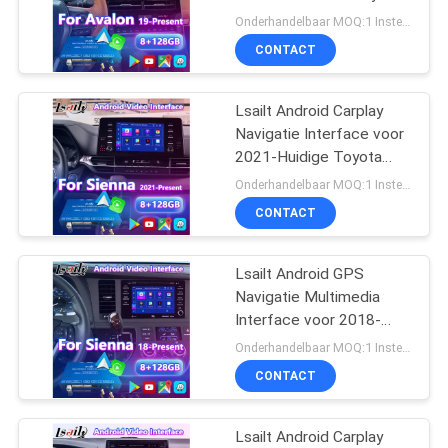
Avalon
Onderhandelbaar MOQ:1 Instellen
CONTACT
52
NISSAN Multimedia
Lsailt Android Carplay
Navigatie Interface voor
Interface
2021-Huidige Toyota
Sienna LE XLE XSE
Onderhandelbaar MOQ:1 Instellen
CONTACT
Lsailt Android GPS
32
Navigatie Multimedia
Lexus Android
Interface voor 2018-
2020 Toyota Sienna
Onderhandelbaar MOQ:1 Instellen
Screen
CONTACT
Lsailt Android Carplay