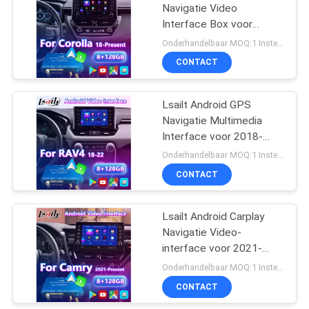
Navigatie Video
Interface Box voor
57
2018-Heden Toyota
Onderhandelbaar MOQ:1 Instellen
Corolla Auris
Auto het Scherm
CONTACT
Van verschillende
Lsailt Android GPS
media
Navigatie Multimedia
Interface voor 2018-
2023 Toyota RAV4
Onderhandelbaar MOQ:1 Instellen
Majesty
CONTACT
48
Auto de Vertoning
Lsailt Android Carplay
Navigatie Video-
Van verschillende
interface voor 2021-
media
2024 Toyota Camry
Onderhandelbaar MOQ:1 Instellen
Hybrid XSE XLE SL SE
CONTACT
XV70