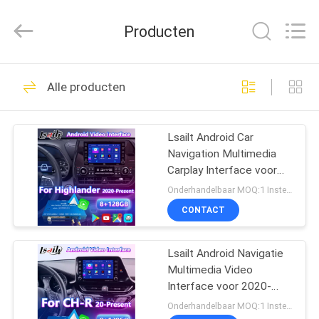
2026
Shenzhen
Xinsongxia
Producten
Automobile
Electron
Co.,Ltd.
All
Rights
HUIS
70
Reserved.
Alle producten
De Doos van de
PRODUCTEN
autonavigatie
Lsailt Android Car
Navigation Multimedia
VIDEOS
Carplay Interface voor
2020 en heden Toyota
Onderhandelbaar MOQ:1 Instellen
Highlander
ONGEVEER
CONTACT
56
ONS
Android-
Lsailt Android Navigatie
Multimedia Video
FABRIEKSREIS
Navigatiedoos
Interface voor 2020-
Heden Toyota C-HR CHR
Onderhandelbaar MOQ:1 Instellen