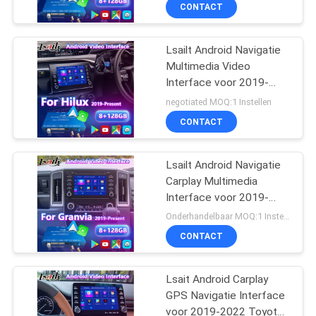
KWALITEITSCONTROLE
CONTACT
CONTACTEER
Lsailt Android Navigatie
25
Multimedia Video
ONS
Interface voor 2019-
GPS-Navigatiedoos
Heden Toyota Hilux
negotiated MOQ:1 Instellen
NIEUWS
CONTACT
GEVALLEN
Lsailt Android Navigatie
Carplay Multimedia
Interface voor 2019-
SITEMAP
130
Heden Toyota Granvia
Onderhandelbaar MOQ:1 Instellen
Lexus Video
CONTACT
PRIVACY
Interface
POLICY
Lsait Android Carplay
GPS Navigatie Interface
voor 2019-2022 Toyota