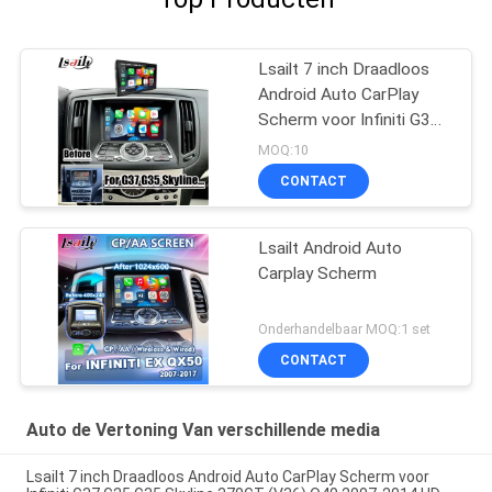
Lsailt 7 inch Draadloos
Android Auto CarPlay
Scherm voor Infiniti G37
G25 G35 Skyline 370GT
MOQ:10
(V36) Q40 2007-2014
CONTACT
HD Touch DisPlay
Lsailt Android Auto
Carplay Scherm
Onderhandelbaar MOQ:1 set
CONTACT
Auto de Vertoning Van verschillende media
Lsailt 7 inch Draadloos Android Auto CarPlay Scherm voor