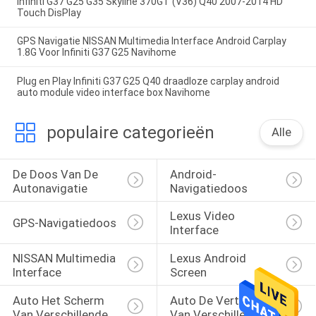
Infiniti G37 G25 G35 Skyline 370GT (V36) Q40 2007-2014 HD
Touch DisPlay
GPS Navigatie NISSAN Multimedia Interface Android Carplay
1.8G Voor Infiniti G37 G25 Navihome
Plug en Play Infiniti G37 G25 Q40 draadloze carplay android
auto module video interface box Navihome
populaire categorieën
Alle
De Doos Van De 
Android-
Autonavigatie
Navigatiedoos
Lexus Video 
GPS-Navigatiedoos
Interface
NISSAN Multimedia 
Lexus Android 
Interface
Screen
Auto Het Scherm 
Auto De Vertoning 
Van Verschillende 
Van Verschillende 