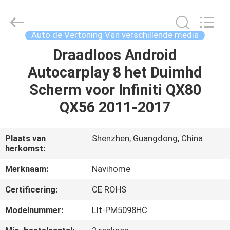
2026
Shenzhen
Xinsongxia
Automobile
Electron
Auto de Vertoning Van verschillende media
Co.,Ltd.
All
Rights
Draadloos Android
HUIS
Reserved.
Autocarplay 8 het Duimhd
PRODUCTEN
Scherm voor Infiniti QX80
QX56 2011-2017
VIDEOS
Plaats van
Shenzhen, Guangdong, China
herkomst:
ONGEVEER
ONS
Merknaam:
Navihome
Certificering:
CE ROHS
FABRIEKSREIS
Modelnummer:
Llt-PM5098HC