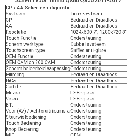
Scherm voor Infiniti QX80 QX56 2011-2017
CP / AA Schermconfiguratie
Systeem
Linux-systeem
CP
Bedraad en Draadloos
AA
Bedraad en Draadloos
Resolutie
1024x600 7", 1280x720 8"
Touch Functie
Ondersteuning
Scherm werktype
Dubbel systeem
Touchscreen type
Saffier anti-glare
OEM Functie
Ondersteuning
OEM CAM en 360 CAM
Ondersteuning
Scherm helderheid aanpassing
Ondersteuning
Mirroring
Bedraad en Draadloos
HiCar
Bedraad en Draadloos
CarLife
Bedraad en Draadloos
Muziek
USB-speler
Video
USB-speler
BT:
Ondersteuning
Voor (AV) / Achteruitrijcamera
Ondersteuning
Stuurwielbediening
Ondersteuning
Touch Bediening
Ondersteuning
Knop Bediening
Ondersteuning
MIC
OEM