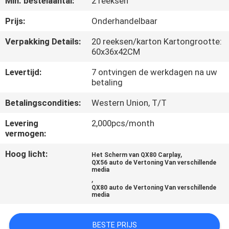
Min. bestelaantal:
2 reeksen
KWALITEITSCONTROLE
Prijs:
Onderhandelbaar
CONTACTEER
Verpakking Details:
20 reeksen/karton Kartongrootte:
60x36x42CM
ONS
Levertijd:
7 ontvingen de werkdagen na uw
betaling
NIEUWS
Betalingscondities:
Western Union, T/T
GEVALLEN
Levering
2,000pcs/month
vermogen:
SITEMAP
Hoog licht:
,
Het Scherm van QX80 Carplay
QX56 auto de Vertoning Van verschillende
media
,
PRIVACY
QX80 auto de Vertoning Van verschillende
media
POLICY
BESTE PRIJS