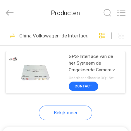
2026
Shenzhen
Xinsongxia
Producten
Automobile
Electron
Co.,Ltd.
All
Rights
HUIS
70
Reserved.
China Volkswagen-de Interface Van verschillende
De Doos van de
PRODUCTEN
autonavigatie
GPS-Interface van de
het Systeem de
VIDEOS
Omgekeerde Camera van
Navigatieandriod voor
Onderhandelbaar MOQ:1Set
Audi
ONGEVEER
CONTACT
56
ONS
Android-
Bekijk meer
FABRIEKSREIS
Navigatiedoos