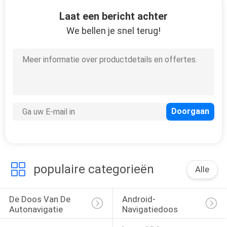
KWALITEITSCONTROLE
Laat een bericht achter
We bellen je snel terug!
CONTACTEER
25
ONS
GPS-Navigatiedoos
NIEUWS
GEVALLEN
SITEMAP
130
populaire categorieën
Alle
Lexus Video
PRIVACY
Interface
POLICY
De Doos Van De 
Android-
Autonavigatie
Navigatiedoos