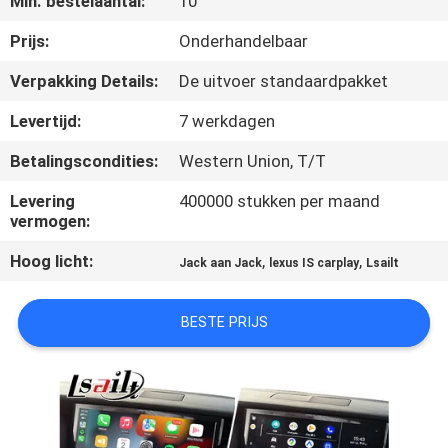
Min. bestelaantal:
10
KWALITEITSCONTROLE
Prijs:
Onderhandelbaar
CONTACTEER
Verpakking Details:
De uitvoer standaardpakket
ONS
Levertijd:
7 werkdagen
Betalingscondities:
Western Union, T/T
NIEUWS
Levering
400000 stukken per maand
vermogen:
GEVALLEN
Hoog licht:
,
,
Jack aan Jack
lexus IS carplay
Lsailt
SITEMAP
BESTE PRIJS
PRIVACY
POLICY