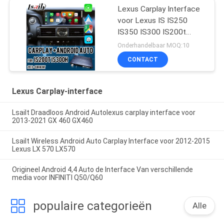
Lexus Carplay Interface
voor Lexus IS IS250
IS350 IS300 IS200t
2013-2021
Onderhandelbaar MOQ:10
CONTACT
Lexus Carplay-interface
Lsailt Draadloos Android Autolexus carplay interface voor
2013-2021 GX 460 GX460
Lsailt Wireless Android Auto Carplay Interface voor 2012-2015
Lexus LX 570 LX570
Origineel Android 4,4 Auto de Interface Van verschillende
media voor INFINITI Q50/Q60
populaire categorieën
Alle