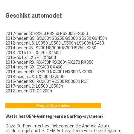
Geschikt automodel:
2012-heden S: ES200 ES250 ES300h ES350
2012-heden GS: GS200t GS250 GS300 GS350 GS450h
2012-heden LS: LS350 LS500 LS500h LS600h LS460
2014-heden IS: IS200t IS300h IS300 IS250 IS350
2013-2015 LX: LX570 LX460d
2016-nu LX: LX570 LX460d
2013-heden RX: RX450h RX200t RX270 RX350
2014-heden GX: GX400 GX460
2014-heden NX: NX200 NX200t NX300 NX300h
2018-huidig UX: UX200 UX250h
2015-heden RC: RC200t RC300 RC300h RCF
2017-heden LC: LC500 LC500h
2012-heden CT: CT200h
Wat is het OEM-Geïntegreerde CarPlay-systeem?
Onze CarPlay-interface (inbegrepen die Android-Auto)
productregel aan het OEM Autosysteem wordt geïntegreerd.