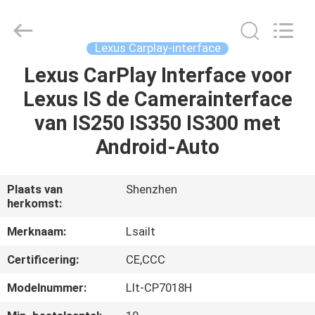
2026
Shenzhen
Xinsongxia
Automobile
Electron
Lexus Carplay-interface
Co.,Ltd.
All
Rights
Lexus CarPlay Interface voor
HUIS
Reserved.
Lexus IS de Camerainterface
PRODUCTEN
van IS250 IS350 IS300 met
Android-Auto
VIDEOS
Plaats van
Shenzhen
herkomst:
ONGEVEER
ONS
Merknaam:
Lsailt
Certificering:
CE,CCC
FABRIEKSREIS
Modelnummer:
Llt-CP7018H