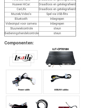
Huawei HiCar:
Draadloos en getelegrafeerd
CarLife:
Draadloos en getelegrafeerd
Muziek/Video's:
Spel via USB-flits
Bluetooth:
Inbegrepen
Videoinput voor camera:
Inbegrepen
Stuurwielcontrole
steun
Bedieningshendelcontrole
steun
Componenten: