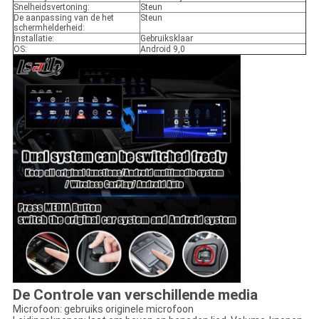
Snelheidsvertoning:
Steun
De aanpassing van de het
Steun
schermhelderheid:
Installatie:
Gebruiksklaar
OS:
Android 9,0
De Controle van verschillende media
Microfoon: gebruiks originele microfoon