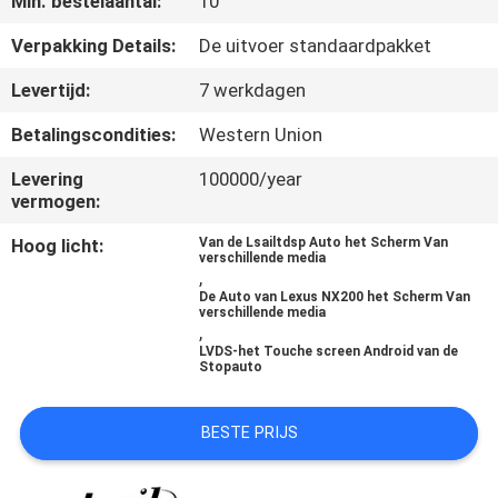
Min. bestelaantal:
10
KWALITEITSCONTROLE
Verpakking Details:
De uitvoer standaardpakket
CONTACTEER
Levertijd:
7 werkdagen
ONS
Betalingscondities:
Western Union
Levering
100000/year
NIEUWS
vermogen:
Hoog licht:
Van de Lsailtdsp Auto het Scherm Van
GEVALLEN
verschillende media
,
De Auto van Lexus NX200 het Scherm Van
verschillende media
SITEMAP
,
LVDS-het Touche screen Android van de
Stopauto
PRIVACY
BESTE PRIJS
POLICY