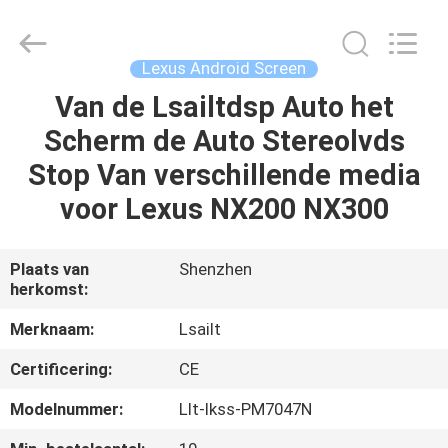
2026
Shenzhen
Xinsongxia
Automobile
Electron
Lexus Android Screen
Co.,Ltd.
All
Rights
Van de Lsailtdsp Auto het
HUIS
Reserved.
Scherm de Auto Stereolvds
PRODUCTEN
Stop Van verschillende media
voor Lexus NX200 NX300
VIDEOS
Plaats van
Shenzhen
herkomst:
ONGEVEER
ONS
Merknaam:
Lsailt
Certificering:
CE
FABRIEKSREIS
Modelnummer:
Llt-lkss-PM7047N