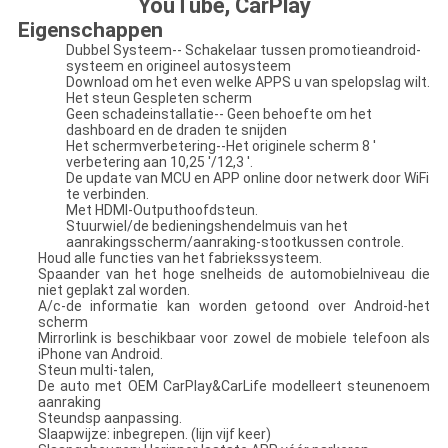
YouTube, CarPlay
Eigenschappen
Dubbel Systeem-- Schakelaar tussen promotieandroid-
systeem en origineel autosysteem
Download om het even welke APPS u van spelopslag wilt.
Het steun Gespleten scherm
Geen schadeinstallatie-- Geen behoefte om het
dashboard en de draden te snijden
Het schermverbetering--Het originele scherm 8 '
verbetering aan 10,25 '/12,3 '.
De update van MCU en APP online door netwerk door WiFi
te verbinden.
Met HDMI-Outputhoofdsteun.
Stuurwiel/de bedieningshendelmuis van het
aanrakingsscherm/aanraking-stootkussen controle.
Houd alle functies van het fabriekssysteem.
Spaander van het hoge snelheids de automobielniveau die
niet geplakt zal worden.
A/c-de informatie kan worden getoond over Android-het
scherm
Mirrorlink is beschikbaar voor zowel de mobiele telefoon als
iPhone van Android.
Steun multi-talen,
De auto met OEM CarPlay&CarLife modelleert steunenoem
aanraking
Steundsp aanpassing.
Slaapwijze: inbegrepen. (lijn vijf keer)