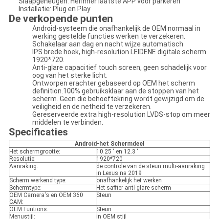
Slaapgeheugen: Herinner laatste APP vóór parkeren
Installatie: Plug en Play
De verkopende punten
Android-systeem die onafhankelijk de OEM normaal in
werking gestelde functies werken te verzekeren.
Schakelaar aan dag en nacht wijze automatisch
IPS brede hoek, high-resolution LEIDENE digitale scherm
1920*720.
Anti-glare capacitief touch screen, geen schadelijk voor
oog van het sterke licht.
Ontworpen erachter gebaseerd op OEM het scherm
definition.100% gebruiksklaar aan de stoppen van het
scherm. Geen die behoeftekring wordt gewijzigd om de
veiligheid en de netheid te verzekeren.
Gereserveerde extra high-resolution LVDS-stop om meer
middelen te verbinden.
Specificaties
Android-het Schermdeel
Het schermgrootte:
10.25 ' en 12.3 '
Resolutie:
1920*720
Aanraking:
de controle van de steun multi-aanraking
in Lexus na 2019
Scherm werkend type:
onafhankelijk het werken
Schermtype:
Het saffier anti-glare scherm
OEM Camera's en OEM 360
Steun
CAM:
OEM Funtions:
Steun
Menustijl:
in OEM stijl