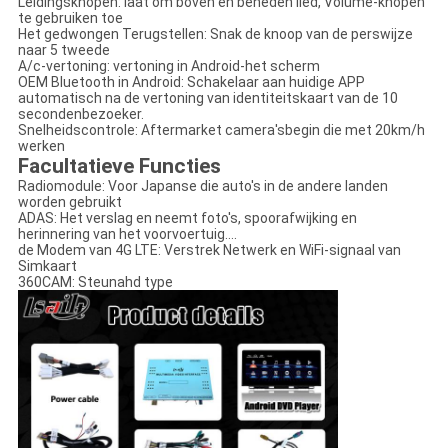
Leidingsknopen: laat om boven en beneden lied, Volume-knopen
te gebruiken toe
Het gedwongen Terugstellen: Snak de knoop van de perswijze
naar 5 tweede
A/c-vertoning: vertoning in Android-het scherm
OEM Bluetooth in Android: Schakelaar aan huidige APP
automatisch na de vertoning van identiteitskaart van de 10
secondenbezoeker.
Snelheidscontrole: Aftermarket camera'sbegin die met 20km/h
werken
Facultatieve Functies
Radiomodule: Voor Japanse die auto's in de andere landen
worden gebruikt
ADAS: Het verslag en neemt foto's, spoorafwijking en
herinnering van het voorvoertuig….
de Modem van 4G LTE: Verstrek Netwerk en WiFi-signaal van
Simkaart
360CAM: Steunahd type