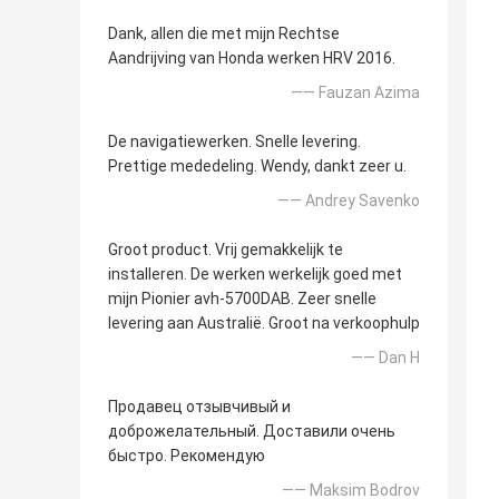
Dank, allen die met mijn Rechtse
Aandrijving van Honda werken HRV 2016.
—— Fauzan Azima
De navigatiewerken. Snelle levering.
Prettige mededeling. Wendy, dankt zeer u.
—— Andrey Savenko
Groot product. Vrij gemakkelijk te
installeren. De werken werkelijk goed met
mijn Pionier avh-5700DAB. Zeer snelle
levering aan Australië. Groot na verkoophulp
—— Dan H
Продавец отзывчивый и
доброжелательный. Доставили очень
быстро. Рекомендую
—— Maksim Bodrov