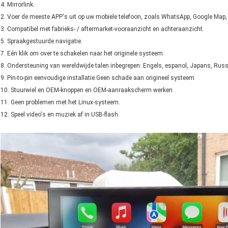
4. Mirrorlink.
2. Voer de meeste APP's uit op uw mobiele telefoon, zoals WhatsApp, Google Map, 
3. Compatibel met fabrieks- / aftermarket-vooraanzicht en achteraanzicht.
5. Spraakgestuurde navigatie.
7. Eén klik om over te schakelen naar het originele systeem
8. Ondersteuning van wereldwijde talen inbegrepen: Engels, espanol, Japans, Russ
9. Pin-to-pin eenvoudige installatie.Geen schade aan origineel systeem
10. Stuurwiel en OEM-knoppen en OEM-aanraakscherm werken
11. Geen problemen met het Linux-systeem.
12. Speel video's en muziek af in USB-flash.