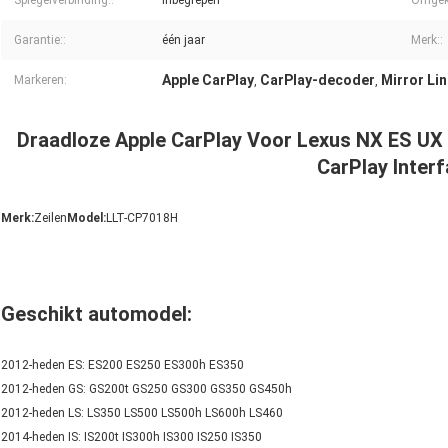
Spiegelverbinding::
Inbegrepen
Omgek
Garantie::
één jaar
Merk::
Apple CarPlay
CarPlay-decoder
Mirror Li
Markeren:
,
,
Draadloze Apple CarPlay Voor Lexus NX ES UX 
CarPlay Inter
Merk:
Zeilen
Model:
LLT-CP7018H
Geschikt automodel:
2012-heden ES: ES200 ES250 ES300h ES350
2012-heden GS: GS200t GS250 GS300 GS350 GS450h
2012-heden LS: LS350 LS500 LS500h LS600h LS460
2014-heden IS: IS200t IS300h IS300 IS250 IS350