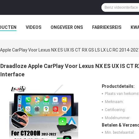
DUCTEN
VIDEOS
ONGEVEER ONS
FABRIEKSREIS
KWA
Apple CarPlay Voor Lexus NX ES UX IS CT ​​RX GS LS LX LC RC 2014-202
Draadloze Apple CarPlay Voor Lexus NX ES UX IS CT ​​
Interface
Productdetails:
Plaats van herkoms
Merknaam:
Certificering:
Modelnummer:
Betalen & Verzen
Min. bestelaantal: