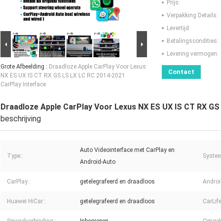
Prijs:
Verpakking Details:
Levertijd:
Betalingscondities:
Levering vermogen:
Grote Afbeelding :
Draadloze Apple CarPlay Voor Lexus
Contact
NX ES UX IS CT ​​RX GS LS LX LC RC 2014-2021
CarPlay Interface
Draadloze Apple CarPlay Voor Lexus NX ES UX IS CT ​​RX GS
beschrijving
Auto Videointerface met CarPlay en
Type::
Systee
Android-Auto
CarPlay::
getelegrafeerd en draadloos
Androi
Huawei HiCar::
getelegrafeerd en draadloos
CarLife