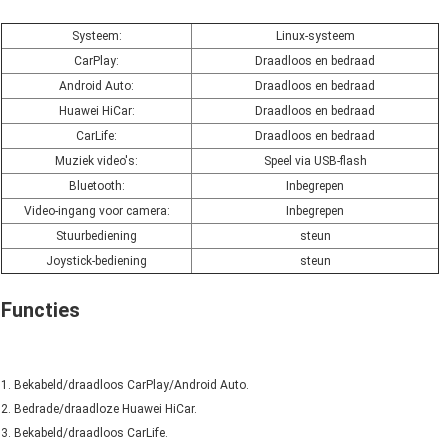
Systeem:
Linux-systeem
CarPlay:
Draadloos en bedraad
Android Auto:
Draadloos en bedraad
Huawei HiCar:
Draadloos en bedraad
CarLife:
Draadloos en bedraad
Muziek video's:
Speel via USB-flash
Bluetooth:
Inbegrepen
Video-ingang voor camera:
Inbegrepen
Stuurbediening
steun
Joystick-bediening
steun
Functies
1. Bekabeld/draadloos CarPlay/Android Auto.
2. Bedrade/draadloze Huawei HiCar.
3. Bekabeld/draadloos CarLife.