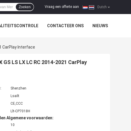
Vraag een offerte aan
Zoeken
|
Dutch
LITEITSCONTROLE
CONTACTEER ONS
NIEUWS
1 CarPlay Interface
RX GS LS LX LC RC 2014-2021 CarPlay
t:
Shenzhen
Lsailt
CE,CCC
Llt-CP7018H
den Algemene voorwaarden:
10