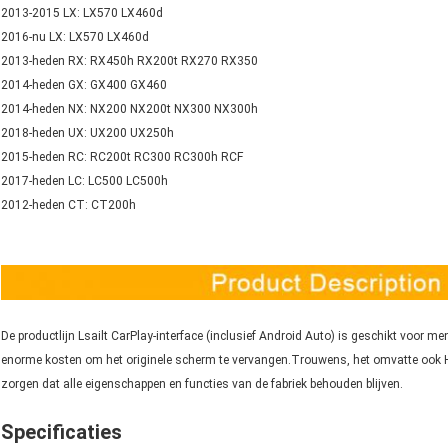
2013-2015 LX: LX570 LX460d
2016-nu LX: LX570 LX460d
2013-heden RX: RX450h RX200t RX270 RX350
2014-heden GX: GX400 GX460
2014-heden NX: NX200 NX200t NX300 NX300h
2018-heden UX: UX200 UX250h
2015-heden RC: RC200t RC300 RC300h RCF
2017-heden LC: LC500 LC500h
2012-heden CT: CT200h
De productlijn Lsailt CarPlay-interface (inclusief Android Auto) is geschikt voor 
enorme kosten om het originele scherm te vervangen.Trouwens, het omvatte ook Hu
zorgen dat alle eigenschappen en functies van de fabriek behouden blijven.
Specificaties