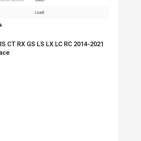
eerde camera::
Steun
Lsailt
nk
IS CT ​​RX GS LS LX LC RC 2014-2021
face