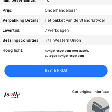
Min. bestelaantal:
10
KWALITEITSCONTROLE
Prijs:
Onderhandelbaar
CONTACTEER
Verpakking Details:
Het pakket van de Standruitvoer
ONS
Levertijd:
7 werkdagen
Betalingscondities:
T/T, Western Union
NIEUWS
Hoog licht:
,
navigatiesysteem voor auto's
autogps navigatiesysteem
GEVALLEN
BESTE PRIJS
SITEMAP
PRIVACY
POLICY