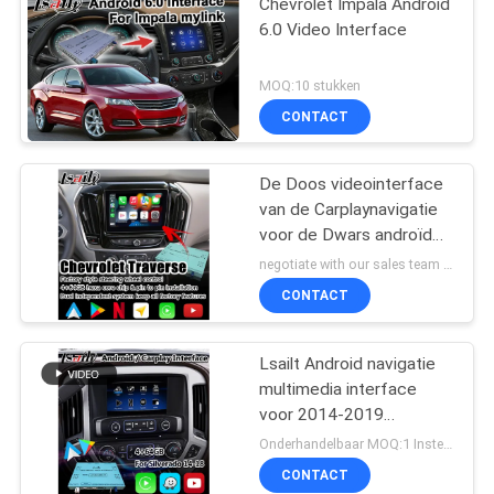
Chevrolet Impala Android
6.0 Video Interface
MOQ:10 stukken
CONTACT
De Doos videointerface
van de Carplaynavigatie
voor de Dwars androïde
auto van Chevrolet
negotiate with our sales team MOQ:10 stukken
CONTACT
Lsailt Android navigatie
multimedia interface
voor 2014-2019
Chevrolet Silverado 1500
Onderhandelbaar MOQ:1 Instellen
2500 3500 Mylink
CONTACT
systeem