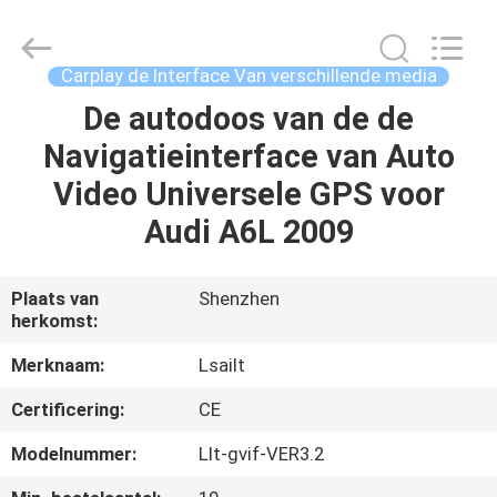
2026
Shenzhen
Xinsongxia
Automobile
Electron
Carplay de Interface Van verschillende media
Co.,Ltd.
All
Rights
De autodoos van de de
HUIS
Reserved.
Navigatieinterface van Auto
PRODUCTEN
Video Universele GPS voor
Audi A6L 2009
VIDEOS
Plaats van
Shenzhen
herkomst:
ONGEVEER
ONS
Merknaam:
Lsailt
Certificering:
CE
FABRIEKSREIS
Modelnummer:
Llt-gvif-VER3.2