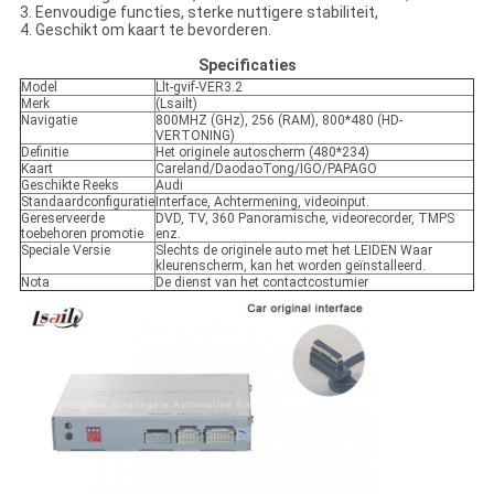
3. Eenvoudige functies, sterke nuttigere stabiliteit,
4. Geschikt om kaart te bevorderen.
Specificaties
Model
Llt-gvif-VER3.2
Merk
(Lsailt)
Navigatie
800MHZ (GHz), 256 (RAM), 800*480 (HD-
VERTONING)
Definitie
Het originele autoscherm (480*234)
Kaart
Careland/DaodaoTong/IGO/PAPAGO
Geschikte Reeks
Audi
Standaardconfiguratie
Interface, Achtermening, videoinput.
Gereserveerde
DVD, TV, 360 Panoramische, videorecorder, TMPS
toebehoren promotie
enz.
Speciale Versie
Slechts de originele auto met het LEIDEN Waar
kleurenscherm, kan het worden geïnstalleerd.
Nota
De dienst van het contactcostumier