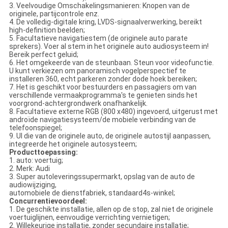
3. Veelvoudige Omschakelingsmanieren: Knopen van de
originele, partijcontrole enz.
4. De volledig-digitale kring, LVDS-signaalverwerking, bereikt
high-definition beelden;
5. Facultatieve navigatiestem (de originele auto parate
sprekers). Voer al stem in het originele auto audiosysteem in!
Bereik perfect geluid;
6. Het omgekeerde van de steunbaan. Steun voor videofunctie.
U kunt verkiezen om panoramisch vogelperspectief te
installeren 360, echt parkeren zonder dode hoek bereiken;
7. Het is geschikt voor bestuurders en passagiers om van
verschillende vermaakprogramma's te genieten sinds het
voorgrond-achtergrondwerk onafhankelijk.
8. Facultatieve externe RGB (800 x480) ingevoerd, uitgerust met
androïde navigatiesysteem/de mobiele verbinding van de
telefoonspiegel;
9. UI die van de originele auto, de originele autostijl aanpassen,
integreerde het originele autosysteem;
Producttoepassing:
1. auto: voertuig;
2. Merk: Audi
3. Super autoleveringssupermarkt, opslag van de auto de
audiowijziging,
automobiele de dienstfabriek, standaard4s-winkel;
Concurrentievoordeel:
1. De geschikte installatie, allen op de stop, zal niet de originele
voertuiglijnen, eenvoudige verrichting vernietigen;
2. Willekeurige installatie, zonder secundaire installatie;