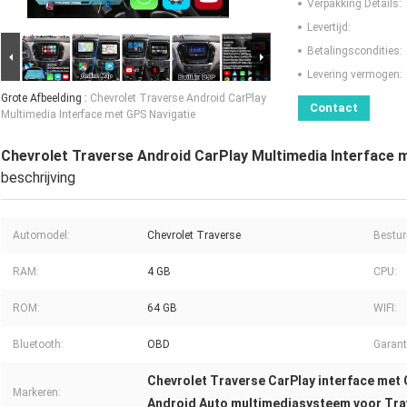
Verpakking Details:
Levertijd:
Betalingscondities:
Levering vermogen:
Grote Afbeelding :
Chevrolet Traverse Android CarPlay
Contact
Multimedia Interface met GPS Navigatie
Chevrolet Traverse Android CarPlay Multimedia Interface 
beschrijving
Automodel:
Chevrolet Traverse
Bestur
RAM:
4 GB
CPU:
ROM:
64 GB
WIFI:
Bluetooth:
OBD
Garant
Chevrolet Traverse CarPlay interface met
Markeren:
Android Auto multimediasysteem voor Tra