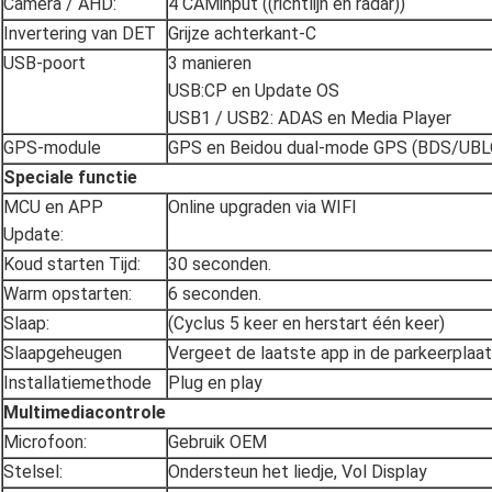
Camera / AHD:
4 CAMinput ((richtlijn en radar))
Invertering van DET
Grijze achterkant-C
USB-poort
3 manieren
USB:CP en Update OS
USB1 / USB2: ADAS en Media Player
GPS-module
GPS en Beidou dual-mode GPS (BDS/UBL
Speciale functie
MCU en APP
Online upgraden via WIFI
Update:
Koud starten Tijd:
30 seconden.
Warm opstarten:
6 seconden.
Slaap:
(Cyclus 5 keer en herstart één keer)
Slaapgeheugen
Vergeet de laatste app in de parkeerplaats
Installatiemethode
Plug en play
Multimediacontrole
Microfoon:
Gebruik OEM
Stelsel:
Ondersteun het liedje, Vol Display