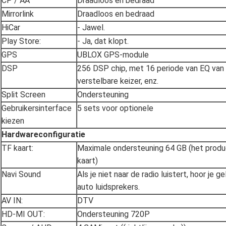
CP / AA
Draadloos en bedraad
Mirrorlink
Draadloos en bedraad
HiCar
- Jawel.
Play Store:
- Ja, dat klopt.
GPS
UBLOX GPS-module
DSP
256 DSP chip, met 16 periode van EQ van
verstelbare keizer, enz.
Split Screen
Ondersteuning
Gebruikersinterface
5 sets voor optionele
kiezen
Hardwareconfiguratie
TF kaart:
Maximale ondersteuning 64 GB (het prod
kaart)
Navi Sound
Als je niet naar de radio luistert, hoor je ge
auto luidsprekers.
AV IN:
DTV
HD-MI OUT:
Ondersteuning 720P