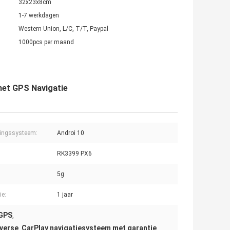
32x23x8cm
1-7 werkdagen
Western Union, L/C, T/T, Paypal
1000pcs per maand
met GPS Navigatie
ingssysteem:
Androi 10
RK3399 PX6
5g
ie:
1 jaar
 GPS
,
verse
CarPlay navigatiesysteem met garantie
,