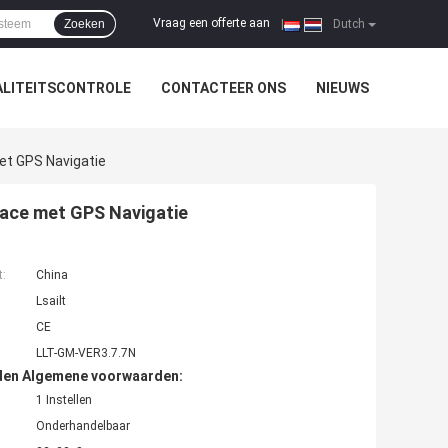
Vraag een offerte aan
Zoeken
|
Dutch
LITEITSCONTROLE
CONTACTEER ONS
NIEUWS
et GPS Navigatie
face met GPS Navigatie
t:
China
Lsailt
CE
LLT-GM-VER3.7.7N
den Algemene voorwaarden:
1 Instellen
Onderhandelbaar