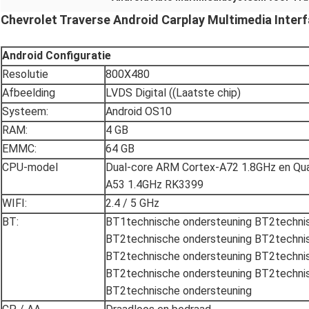
Chevrolet Traverse Android Carplay Multimedia Inter
Android
Configuratie
Resolutie
800X480
Afbeelding
LVDS Digital ((Laatste chip)
Systeem:
Android OS10
RAM:
4 GB
EMMC:
64 GB
CPU-model
Dual-core ARM Cortex-A72 1.8GHz en Qu
A53 1.4GHz RK3399
WIFI:
2.4 / 5 GHz
BT:
BT1technische ondersteuning BT2techni
BT2technische ondersteuning BT2techni
BT2technische ondersteuning BT2techni
BT2technische ondersteuning BT2techni
BT2technische ondersteuning