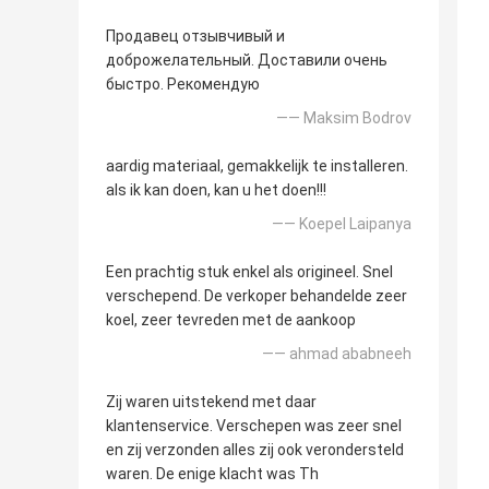
Продавец отзывчивый и
доброжелательный. Доставили очень
быстро. Рекомендую
—— Maksim Bodrov
aardig materiaal, gemakkelijk te installeren.
als ik kan doen, kan u het doen!!!
—— Koepel Laipanya
Een prachtig stuk enkel als origineel. Snel
verschepend. De verkoper behandelde zeer
koel, zeer tevreden met de aankoop
—— ahmad ababneeh
Zij waren uitstekend met daar
klantenservice. Verschepen was zeer snel
en zij verzonden alles zij ook verondersteld
waren. De enige klacht was Th