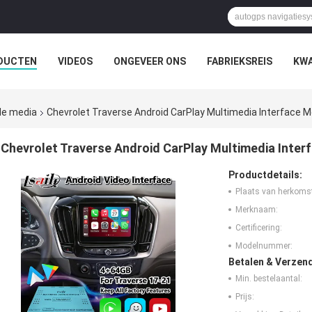
DUCTEN
VIDEOS
ONGEVEER ONS
FABRIEKSREIS
KWA
nde media
Chevrolet Traverse Android CarPlay Multimedia Interface M
Chevrolet Traverse Android CarPlay Multimedia Inter
Productdetails:
Plaats van herkoms
Merknaam:
Certificering:
Modelnummer:
Betalen & Verzen
Min. bestelaantal:
Prijs: