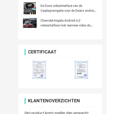
Silverado Camaro met Android-Auto
De Doos videointerface van de
Carplaynavigatie voor de Dwars androïde
auto van Chevrolet
Chevrolet-Impala Android 6,0
videointerface met rearview video de
spiegelverbinding van WiFi
CERTIFICAAT
KLANTENOVERZICHTEN
Het product komt sneller dan verwacht.