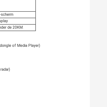
T-scherm
splay
nder de 20KM.
dongle of Media Player)
 radar)