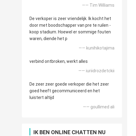
—— Tim Williams
De verkoper is zeer vriendelijk. Ik kocht het
door met boodschapper van pre te ruilen -
koop stadium. Hoewel er sommige fouten
waren, diende het p
—— kunihikotajima
verbind ontbroken, werkt alles
—— iuriidrozdetckii
De zeer zeer goede verkoper die het zeer
goed heeft gecommuniceerd en het
luistert altijd
—— goullimed ali
IK BEN ONLINE CHATTEN NU