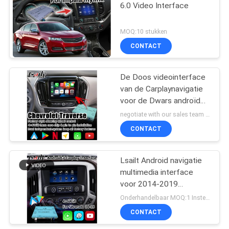
6.0 Video Interface
MOQ:10 stukken
CONTACT
De Doos videointerface
van de Carplaynavigatie
voor de Dwars androïde
auto van Chevrolet
negotiate with our sales team MOQ:10 stukken
CONTACT
Lsailt Android navigatie
multimedia interface
voor 2014-2019
Chevrolet Silverado 1500
Onderhandelbaar MOQ:1 Instellen
2500 3500 Mylink
CONTACT
systeem