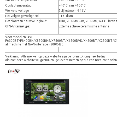
Werkende temperatuur:
~40°C aan +85°C
Opslagtemperatuur:
~40°C aan +100°C
Werkend voltage:
Gelijkstroom 9-16V
Het volgen gevoeligheid:
~161dBm
Het plaatsen nauwkeurigheid:
10m, 2D RMS, 5m, 2D RMS, WAAS laten 
GPS-Antennetype:
Externe actieve ceramische antenne
Voor modellen: AVH ‐
P6300BT/P8400BH/X8500BHS/X7500BT/X6500DVD/X4500BT/X2500BT/X1
al machine met NAVI-interface. (800X480)
Verklaring: Alle merken op deze website zijn behoren tot origineel bedrijf,
als niet deze website wil gebruiken, gelieve te nemen op tijd van nota en te sch