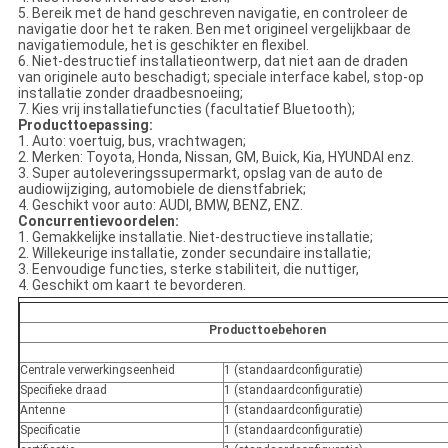
5. Bereik met de hand geschreven navigatie, en controleer de
navigatie door het te raken. Ben met origineel vergelijkbaar de
navigatiemodule, het is geschikter en flexibel.
6. Niet-destructief installatieontwerp, dat niet aan de draden
van originele auto beschadigt; speciale interface kabel, stop-op
installatie zonder draadbesnoeiing;
7. Kies vrij installatiefuncties (facultatief Bluetooth);
Producttoepassing:
1. Auto: voertuig, bus, vrachtwagen;
2. Merken: Toyota, Honda, Nissan, GM, Buick, Kia, HYUNDAI enz.
3. Super autoleveringssupermarkt, opslag van de auto de
audiowijziging, automobiele de dienstfabriek;
4. Geschikt voor auto: AUDI, BMW, BENZ, ENZ.
Concurrentievoordelen:
1. Gemakkelijke installatie. Niet-destructieve installatie;
2. Willekeurige installatie, zonder secundaire installatie;
3. Eenvoudige functies, sterke stabiliteit, die nuttiger,
4. Geschikt om kaart te bevorderen.
Producttoebehoren
Centrale verwerkingseenheid
1 (standaardconfiguratie)
Specifieke draad
1 (standaardconfiguratie)
Antenne
1 (standaardconfiguratie)
Specificatie
1 (standaardconfiguratie)