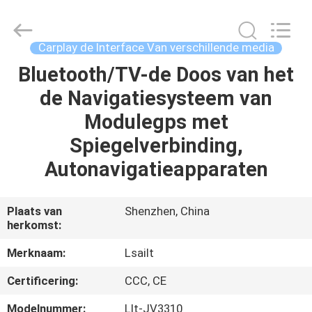
2026
Shenzhen
Xinsongxia
Automobile
Electron
Carplay de Interface Van verschillende media
Co.,Ltd.
All
Rights
Bluetooth/TV-de Doos van het
HUIS
Reserved.
de Navigatiesysteem van
PRODUCTEN
Modulegps met
Spiegelverbinding,
VIDEOS
Autonavigatieapparaten
ONGEVEER
Plaats van
Shenzhen, China
herkomst:
ONS
Merknaam:
Lsailt
FABRIEKSREIS
Certificering:
CCC, CE
Modelnummer:
Llt-JV3310