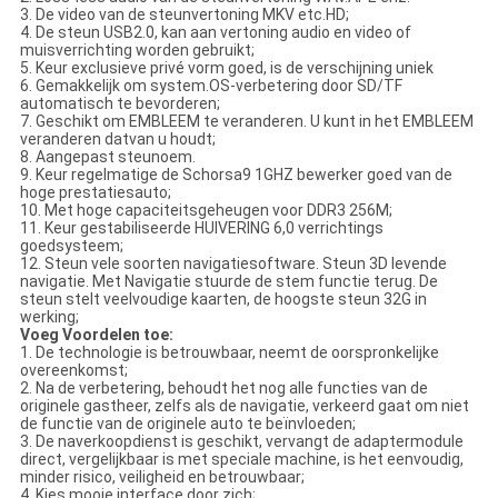
3. De video van de steunvertoning MKV etc.HD;
4. De steun USB2.0, kan aan vertoning audio en video of
muisverrichting worden gebruikt;
5. Keur exclusieve privé vorm goed, is de verschijning uniek
6. Gemakkelijk om system.OS-verbetering door SD/TF
automatisch te bevorderen;
7. Geschikt om EMBLEEM te veranderen. U kunt in het EMBLEEM
veranderen datvan u houdt;
8. Aangepast steunoem.
9. Keur regelmatige de Schorsa9 1GHZ bewerker goed van de
hoge prestatiesauto;
10. Met hoge capaciteitsgeheugen voor DDR3 256M;
11. Keur gestabiliseerde HUIVERING 6,0 verrichtings
goedsysteem;
12. Steun vele soorten navigatiesoftware. Steun 3D levende
navigatie. Met Navigatie stuurde de stem functie terug. De
steun stelt veelvoudige kaarten, de hoogste steun 32G in
werking;
Voeg Voordelen toe:
1. De technologie is betrouwbaar, neemt de oorspronkelijke
overeenkomst;
2. Na de verbetering, behoudt het nog alle functies van de
originele gastheer, zelfs als de navigatie, verkeerd gaat om niet
de functie van de originele auto te beïnvloeden;
3. De naverkoopdienst is geschikt, vervangt de adaptermodule
direct, vergelijkbaar is met speciale machine, is het eenvoudig,
minder risico, veiligheid en betrouwbaar;
4. Kies mooie interface door zich;