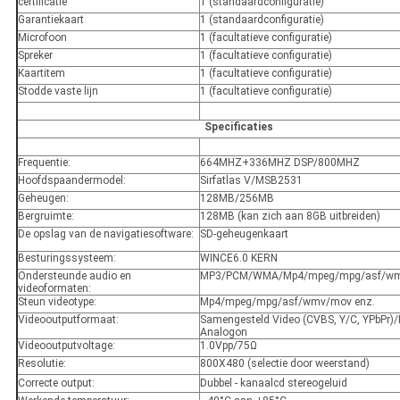
certificatie
1 (standaardconfiguratie)
Garantiekaart
1 (standaardconfiguratie)
Microfoon
1 (facultatieve configuratie)
Spreker
1 (facultatieve configuratie)
Kaartitem
1 (facultatieve configuratie)
Stodde vaste lijn
1 (facultatieve configuratie)
Specificaties
Frequentie:
664MHZ+336MHZ DSP/800MHZ
Hoofdspaandermodel:
Sirfatlas V/MSB2531
Geheugen:
128MB/256MB
Bergruimte:
128MB (kan zich aan 8GB uitbreiden)
De opslag van de navigatiesoftware:
SD-geheugenkaart
Besturingssysteem:
WINCE6.0 KERN
Ondersteunde audio en
MP3/PCM/WMA/Mp4/mpeg/mpg/asf/wm
videoformaten:
Steun videotype:
Mp4/mpeg/mpg/asf/wmv/mov enz.
Videooutputformaat:
Samengesteld Video (CVBS, Y/C, YPbPr)
Analogon
Videooutputvoltage:
1.0Vpp/75Ω
Resolutie:
800X480 (selectie door weerstand)
Correcte output:
Dubbel - kanaalcd stereogeluid