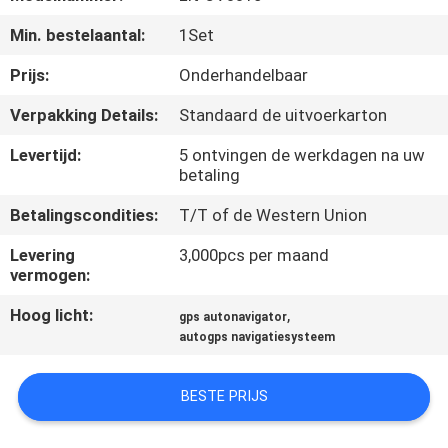
KWALITEITSCONTROLE
Min. bestelaantal:
1Set
CONTACTEER
Prijs:
Onderhandelbaar
ONS
Verpakking Details:
Standaard de uitvoerkarton
Levertijd:
5 ontvingen de werkdagen na uw
NIEUWS
betaling
Betalingscondities:
T/T of de Western Union
GEVALLEN
Levering
3,000pcs per maand
vermogen:
SITEMAP
Hoog licht:
,
gps autonavigator
autogps navigatiesysteem
PRIVACY
POLICY
BESTE PRIJS