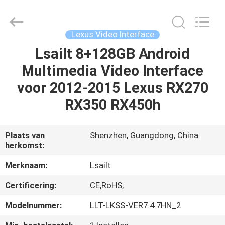
2026
Shenzhen
Xinsongxia
Automobile
Electron
Lexus Video Interface
Co.,Ltd.
All
Rights
Lsailt 8+128GB Android
HUIS
Reserved.
Multimedia Video Interface
PRODUCTEN
voor 2012-2015 Lexus RX270
RX350 RX450h
VIDEOS
Plaats van
Shenzhen, Guangdong, China
herkomst:
ONGEVEER
ONS
Merknaam:
Lsailt
Certificering:
CE,RoHS,
FABRIEKSREIS
Modelnummer:
LLT-LKSS-VER7.4.7HN_2