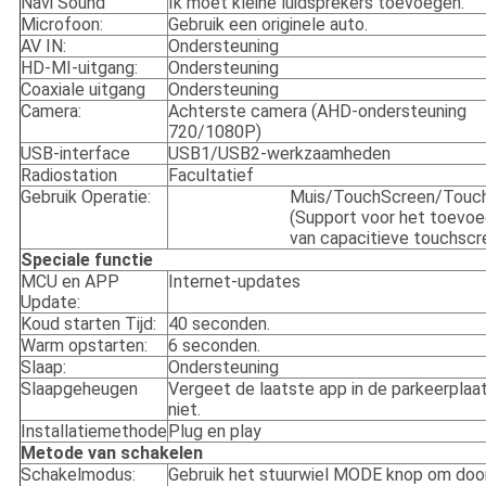
Navi Sound
Ik moet kleine luidsprekers toevoegen.
Microfoon:
Gebruik een originele auto.
AV IN:
Ondersteuning
HD-MI-uitgang:
Ondersteuning
Coaxiale uitgang
Ondersteuning
Camera:
Achterste camera (AHD-ondersteuning
720/1080P)
USB-interface
USB1/USB2-werkzaamheden
Radiostation
Facultatief
Gebruik Operatie:
Muis/TouchScreen/Touc
(Support voor het toevo
van capacitieve touchscr
Speciale functie
MCU en APP
Internet-updates
Update:
Koud starten Tijd:
40 seconden.
Warm opstarten:
6 seconden.
Slaap:
Ondersteuning
Slaapgeheugen
Vergeet de laatste app in de parkeerplaa
niet.
Installatiemethode
Plug en play
Metode van schakelen
Schakelmodus:
Gebruik het stuurwiel MODE knop om doo