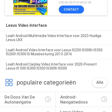
2016-2021 Integratie
USD40-50/PCS MOQ:50
Draadloze CarPlay,
CONTACT
Android Auto, YouTube,
Netflix
Lexus Video Interface
Lsailt Android Multimedia Video Interface voor 2023-Huidige
Lexus LBX
Lsailt Android Video Interface voor Lexus IS250 IS300h IS350
IS200t IS300 IS Muisbesturing 2013-2016
Lsailt Android Carplay Video Interface voor 2020-Present
Lexus IS 500 IS300 IS350 IS300h IS500
populaire categorieën
Alle
De Doos Van De 
Android-
Autonavigatie
Navigatiedoos