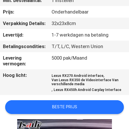
Min. bestelaantal:
1 Instellen
KWALITEITSCONTROLE
Prijs:
Onderhandelbaar
CONTACTEER
Verpakking Details:
32x23x8cm
ONS
Levertijd:
1-7 werkdagen na betaling
Betalingscondities:
T/T, L/C, Western Union
NIEUWS
Levering
5000 pak/Maand
vermogen:
GEVALLEN
Hoog licht:
,
Lexus RX270 Android interface
Van Lexus RX350 de Videointerface Van
SITEMAP
verschillende media
,
Lexus RX450h Android Carplay Interface
PRIVACY
BESTE PRIJS
POLICY