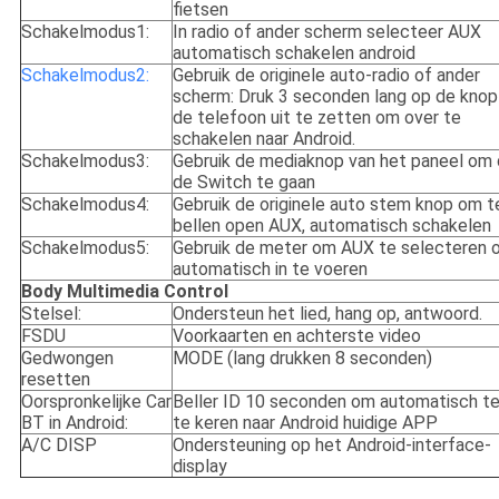
fietsen
Schakelmodus1:
In radio of ander scherm selecteer AUX
automatisch schakelen android
Schakelmodus2:
Gebruik de originele auto-radio of ander
scherm: Druk 3 seconden lang op de kno
de telefoon uit te zetten om over te
schakelen naar Android.
Schakelmodus3:
Gebruik de mediaknop van het paneel om 
de Switch te gaan
Schakelmodus4:
Gebruik de originele auto stem knop om t
bellen open AUX, automatisch schakelen
Schakelmodus5:
Gebruik de meter om AUX te selecteren 
automatisch in te voeren
Body Multimedia Control
Stelsel:
Ondersteun het lied, hang op, antwoord.
FSDU
Voorkaarten en achterste video
Gedwongen
MODE (lang drukken 8 seconden)
resetten
Oorspronkelijke Car
Beller ID 10 seconden om automatisch t
BT in Android:
te keren naar Android huidige APP
A/C DISP
Ondersteuning op het Android-interface-
display