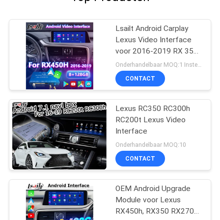
Lsailt Android Carplay
Lexus Video Interface
voor 2016-2019 RX 350
RX450h RX200t RX350L
Onderhandelbaar MOQ:1 Instellen
RX450L RX300 RX350
CONTACT
Lexus RC350 RC300h
RC200t Lexus Video
Interface
Onderhandelbaar MOQ:10
CONTACT
OEM Android Upgrade
Module voor Lexus
RX450h, RX350 RX270