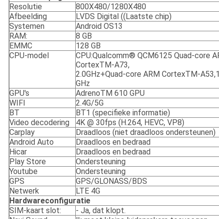
Resolutie
800X480/1280X480
Afbeelding
LVDS Digital ((Laatste chip)
Systemen
Android OS13
RAM:
8 GB
EMMC
128 GB
CPU-model
CPU:Qualcomm® QCM6125 Quad-core 
CortexTM-A73,
2.0GHz+Quad-core ARM CortexTM-A53,1
GHz
GPU's
AdrenoTM 610 GPU
WIFI
2.4G/5G
BT
BT1 (specifieke informatie)
Video decodering
4K @ 30fps (H.264, HEVC, VP8)
Carplay
Draadloos (niet draadloos ondersteunen)
Android Auto
Draadloos en bedraad
Hicar
Draadloos en bedraad
Play Store
Ondersteuning
Youtube
Ondersteuning
GPS
GPS/GLONASS/BDS
Netwerk
LTE 4G
Hardwareconfiguratie
SIM-kaart slot:
- Ja, dat klopt.