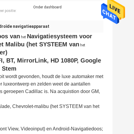
Onder dashboard
eer positie:
droïde navigatieapparaat
oos van
Navigatiesysteem voor
het
et Malibu (het SYSTEEM van
het
er)
I, BT, MirrorLink, HD 1080P, Google
, Stem
roit wordt gevonden, houdt de luxe automaker met
er luxeontwerp en zelden weet de aantallen
s geroepen Cadillac is. Na acquistion door GM,
alade, Chevrolet-malibu (het SYSTEEM van het
ont View, Videoinput) en Android-Navigatiedoos;