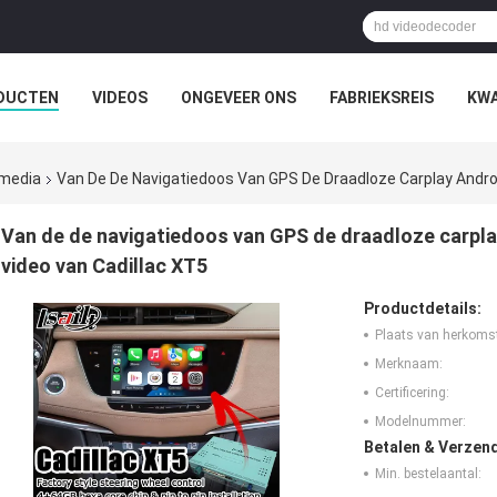
DUCTEN
VIDEOS
ONGEVEER ONS
FABRIEKSREIS
KWA
 media
Van De De Navigatiedoos Van GPS De Draadloze Carplay Androi
Van de de navigatiedoos van GPS de draadloze carpla
video van Cadillac XT5
Productdetails:
Plaats van herkoms
Merknaam:
Certificering:
Modelnummer:
Betalen & Verzen
Min. bestelaantal: