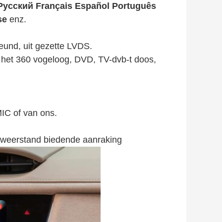
Pусский Français Español Português
se
enz.
teund, uit gezette LVDS.
het 360 vogeloog, DVD, TV-dvb-t doos,
MIC of van ons.
e weerstand biedende aanraking