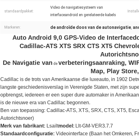
Video de navigatiesysteem van
standaardpakket:
Install
interfaceandroid en gerelateerde kabels
de androïde doos van de autonavigatie
an
Markeren:
,
Auto Android 9,0 GPS-Video de Interfaced
Cadillac-ATS XTS SRX CTS XT5 Chevrol
Autorichtsno
De Navigatie van
verbeteringsaanraking, WIF
de
Map, Play Store
Cadillac is de trots van Amerikaanse die luxeauto, in 1902 Det
langste geschiedenisverslag in Verenigde Staten, met zijn sup
opbrengst, iedereen er een super dure automaker in Amerikaan
is de nieuwe era van Cadillac begonnen.
Ben van toepassing: Cadillac-ATS, XTS, SRX, CTS, XT5, Esc
Autorichtsnoer)
Merk van fabrikant:
Lsailt
model:
Llt-GM-VER3.7.7
Standaardconfiguratie:
Videointerface (Baan het Omkeren, Fr