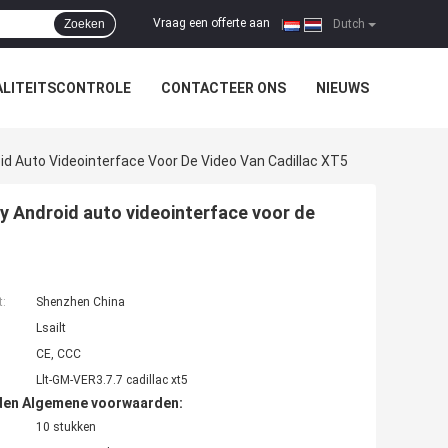
Vraag een offerte aan
Zoeken
|
Dutch
LITEITSCONTROLE
CONTACTEER ONS
NIEUWS
d Auto Videointerface Voor De Video Van Cadillac XT5
y Android auto videointerface voor de
t:
Shenzhen China
Lsailt
CE, CCC
Llt-GM-VER3.7.7 cadillac xt5
den Algemene voorwaarden:
10 stukken