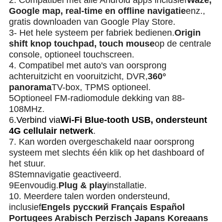
2. Compatibel met alle Android apps inclusief
Waze,
Google map, real-time en offline navigatie
enz.,
gratis downloaden van Google Play Store.
3- Het hele systeem per fabriek bedienen.
Origin
shift knop touchpad, touch mouse
op de centrale
console, optioneel touchscreen.
4. Compatibel met auto's van oorsprong
achteruitzicht en vooruitzicht, DVR,
360°
panorama
TV-box, TPMS optioneel.
5Optioneel FM-radiomodule dekking van 88-
108MHz.
6.
Verbind via
Wi-Fi Blue-tooth USB, ondersteunt
4G cellulair netwerk
.
7. Kan worden overgeschakeld naar oorsprong
systeem met slechts één klik op het dashboard of
het stuur.
8Stemnavigatie geactiveerd.
9Eenvoudig.
Plug & play
installatie.
10. Meerdere talen worden ondersteund,
inclusief
Engels русский Français Español
Portugees Arabisch Perzisch Japans Koreaans