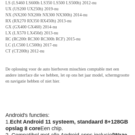
LS (LS460 LS600h LS350 LS500 LS500h) 2012-nu
UX (US200 UX250h) 2019-nu
NX (NX200 NX200t NX300 NX300h) 2014-nu
RX (RX270 RX350 RX450h) 2013-nu
GX (GX400 GX460) 2014-nu
LX (LX570 LX450d) 2013-nu
RC (RC200t RC300 RC300h RCF) 2015-nu
LC (LC500 LC500h) 2017-nu
CT (CT200h) 2012-nu
De oplossing voor de auto hierboven misschien comptable met een 
andere interface die we hebben, let op ons het jaar model, schermgrootte 
en navigatie hebben of niet hier.
Android's functies:
1.
Echt Android 11 systeem, standaard 8+128GB
opslag 8 core
Een chip.