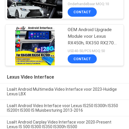
Onderhandelbaar MOQ:10
CONTACT
OEM Android Upgrade
Module voor Lexus
RX450h, RX350 RX270
2016-2021 Integratie
USD40-50/PCS MOQ:50
Draadloze CarPlay,
CONTACT
Android Auto, YouTube,
Netflix
Lexus Video Interface
Lsailt Android Multimedia Video Interface voor 2023-Huidige
Lexus LBX
Lsailt Android Video Interface voor Lexus IS250 IS300h IS350
IS200t IS300 IS Muisbesturing 2013-2016
Lsailt Android Carplay Video Interface voor 2020-Present
Lexus IS 500 IS300 IS350 IS300h IS500