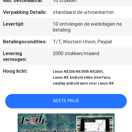
Min. bestelaantal:
10 stukken
KWALITEITSCONTROLE
Verpakking Details:
standaard de uitvoerkarton
CONTACTEER
Levertijd:
10 ontvangen de werkdagen na
betaling
ONS
Betalingscondities:
T/T, Western Union, Paypal
NIEUWS
Levering
2000 stukken/maand
vermogen:
GEVALLEN
Hoog licht:
,
Lexus NX200 NX300h NX200t
,
Lexus NX Android video interface
carplay android auto voor Lexus NX
SITEMAP
BESTE PRIJS
PRIVACY
POLICY