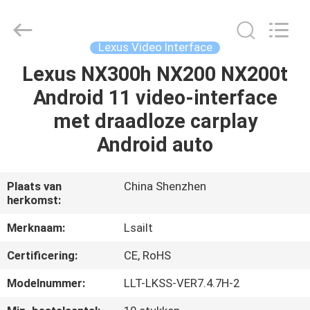
2026
Shenzhen
Xinsongxia
Automobile
Electron
Lexus Video Interface
Co.,Ltd.
All
Rights
Lexus NX300h NX200 NX200t
HUIS
Reserved.
Android 11 video-interface
PRODUCTEN
met draadloze carplay
Android auto
VIDEOS
Plaats van
China Shenzhen
herkomst:
ONGEVEER
ONS
Merknaam:
Lsailt
Certificering:
CE, RoHS
FABRIEKSREIS
Modelnummer:
LLT-LKSS-VER7.4.7H-2