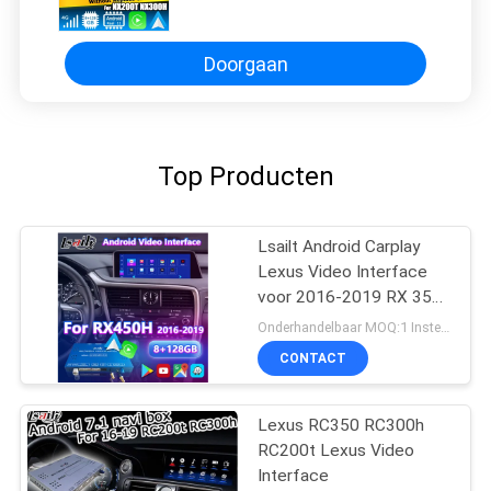
draadloze carplay Android auto
Doorgaan
Top Producten
Lsailt Android Carplay
Lexus Video Interface
voor 2016-2019 RX 350
RX450h RX200t RX350L
Onderhandelbaar MOQ:1 Instellen
RX450L RX300 RX350
CONTACT
Lexus RC350 RC300h
RC200t Lexus Video
Interface