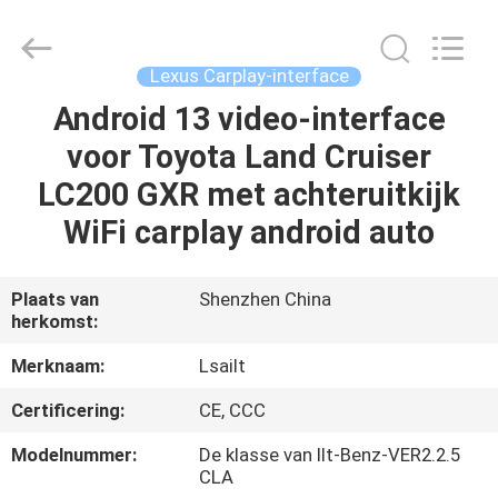
2026
Shenzhen
Xinsongxia
Automobile
Electron
Lexus Carplay-interface
Co.,Ltd.
All
Rights
Android 13 video-interface
HUIS
Reserved.
voor Toyota Land Cruiser
PRODUCTEN
LC200 GXR met achteruitkijk
WiFi carplay android auto
VIDEOS
Plaats van
Shenzhen China
herkomst:
ONGEVEER
ONS
Merknaam:
Lsailt
Certificering:
CE, CCC
FABRIEKSREIS
Modelnummer:
De klasse van llt-Benz-VER2.2.5
CLA