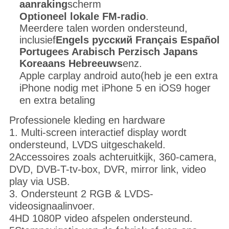
aanraking
scherm
Optioneel lokale FM-radio
.
Meerdere talen worden ondersteund,
inclusief
Engels русский Français Español
Portugees Arabisch Perzisch Japans
Koreaans Hebreeuws
enz.
Apple carplay android auto(heb je een extra
iPhone nodig met iPhone 5 en iOS9 hoger
en extra betaling
Professionele kleding en hardware
1. Multi-screen interactief display wordt
ondersteund, LVDS uitgeschakeld.
2Accessoires zoals achteruitkijk, 360-camera,
DVD, DVB-T-tv-box, DVR, mirror link, video
play via USB.
3. Ondersteunt 2 RGB & LVDS-
videosignaalinvoer.
4HD 1080P video afspelen ondersteund.