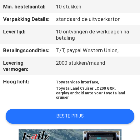
KWALITEITSCONTROLE
Min. bestelaantal:
10 stukken
Verpakking Details:
standaard de uitvoerkarton
CONTACTEER
Levertijd:
10 ontvangen de werkdagen na
ONS
betaling
Betalingscondities:
T/T, paypal Western Union,
NIEUWS
Levering
2000 stukken/maand
vermogen:
GEVALLEN
Hoog licht:
,
Toyota video interface
,
Toyota Land Cruiser LC200 GXR
SITEMAP
carplay android auto voor toyota land
cruiser
PRIVACY
BESTE PRIJS
POLICY