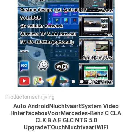
Productomschrijving
Auto Android
N
luchtvaart
System Video
I
Interfacebox
Voor
Mercedes-Benz C CLA
CLK B A E GLC NTG 5.0
Upgrade
T
Ouch
N
luchtvaart
WIFI