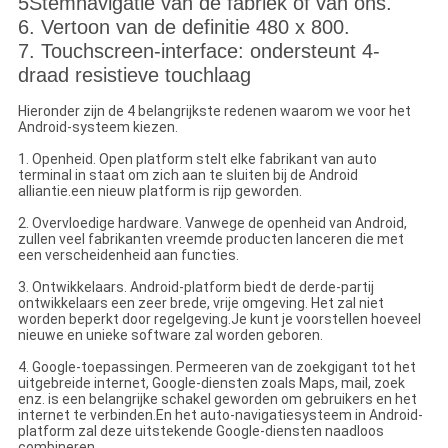
5Stemnavigatie van de fabriek of van ons.
6. Vertoon van de definitie 480 x 800.
7. Touchscreen-interface: ondersteunt 4-
draad resistieve touchlaag
Hieronder zijn de 4 belangrijkste redenen waarom we voor het
Android-systeem kiezen.
1. Openheid. Open platform stelt elke fabrikant van auto
terminal in staat om zich aan te sluiten bij de Android
alliantie.een nieuw platform is rijp geworden.
2. Overvloedige hardware. Vanwege de openheid van Android,
zullen veel fabrikanten vreemde producten lanceren die met
een verscheidenheid aan functies.
3. Ontwikkelaars. Android-platform biedt de derde-partij
ontwikkelaars een zeer brede, vrije omgeving. Het zal niet
worden beperkt door regelgeving.Je kunt je voorstellen hoeveel
nieuwe en unieke software zal worden geboren.
4. Google-toepassingen. Permeeren van de zoekgigant tot het
uitgebreide internet, Google-diensten zoals Maps, mail, zoek
enz. is een belangrijke schakel geworden om gebruikers en het
internet te verbinden.En het auto-navigatiesysteem in Android-
platform zal deze uitstekende Google-diensten naadloos
combineren..