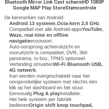
Bluetooth
Mirror Link Cast scherm
HD 1080P
Google MAP
Play Store
Stemcontrole
De kenmerken van Android:
Android 13 systeem
,
Octa-kern 2,0 GHz
.
Compatibel met alle Android-apps
YouTube,
Waze, real-time en offline
navigatie
enzovoort.
Auto-oorsprong achteruitzicht en
vooruitzicht is compatibel, DVR, 360
panorama, tv-box, TPMS optioneel.
Verbinding omvatten
Wi-Fi Bluetooth USB,
4G netwerk
.
Kan worden overgeschakeld naar het
oorspronkelijke systeem met slechts één
klik op het dashboard en het stuur.
Eenvoudig.
Plug & play
installatie.
Het hele systeem per fabriek
bedienen
Origin shift knop touchpad,