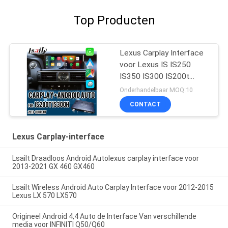
Top Producten
Lexus Carplay Interface
voor Lexus IS IS250
IS350 IS300 IS200t
2013-2021
Onderhandelbaar MOQ:10
CONTACT
Lexus Carplay-interface
Lsailt Draadloos Android Autolexus carplay interface voor
2013-2021 GX 460 GX460
Lsailt Wireless Android Auto Carplay Interface voor 2012-2015
Lexus LX 570 LX570
Origineel Android 4,4 Auto de Interface Van verschillende
media voor INFINITI Q50/Q60