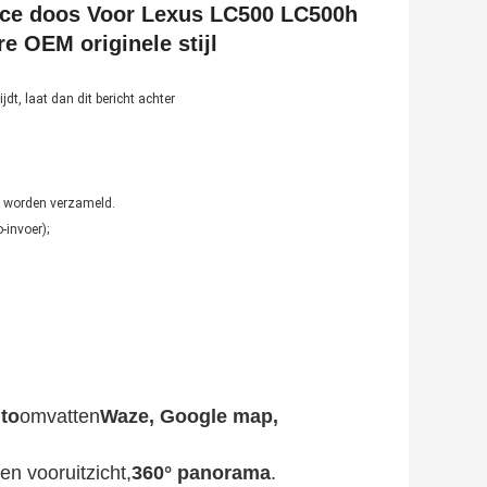
face doos Voor Lexus LC500 LC500h
re OEM originele stijl
t, laat dan dit bericht achter
n worden verzameld.
-invoer);
to
omvatten
Waze, Google map,
en vooruitzicht,
360° panorama
.