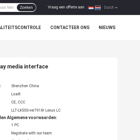
Vraag een offerte aan
Zoeken
|
Dutch
LITEITSCONTROLE
CONTACTEER ONS
NIEUWS
ay media interface
t:
Shenzhen China
Lsailt
CE, CCC
LLT-LKSSS-ver7018r Lexus LC
den Algemene voorwaarden:
1 PC
Negotiate with our team