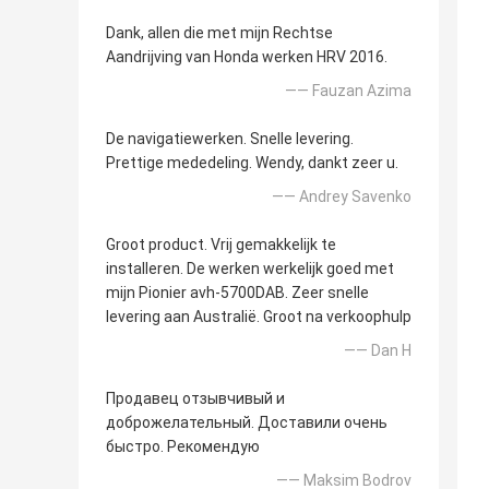
Dank, allen die met mijn Rechtse
Aandrijving van Honda werken HRV 2016.
—— Fauzan Azima
De navigatiewerken. Snelle levering.
Prettige mededeling. Wendy, dankt zeer u.
—— Andrey Savenko
Groot product. Vrij gemakkelijk te
installeren. De werken werkelijk goed met
mijn Pionier avh-5700DAB. Zeer snelle
levering aan Australië. Groot na verkoophulp
—— Dan H
Продавец отзывчивый и
доброжелательный. Доставили очень
быстро. Рекомендую
—— Maksim Bodrov