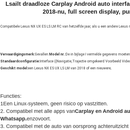
Lsailt draadloze Carplay Android auto inter
2018-nu, full screen display, pu
Compatibele Lexus NX UX ES LS LM RC van hetzelfde jaar, als u een andere Lexus rijd
Vervaardigingsmerk:
Gevallen.
Model nr.
:
De in bijlage I vermelde gegevens moete
Standaardconfiguratie:
Interface ((Navigatie,Trajectie omgekeerd Voorbeeld Video
Geschikt model:
een Lexus NX ES UX LS LM van 2018 of een nieuwere;
Functies:
1Een Linux-systeem, geen risico op vastzitten.
2. Compatibel met alle apps van
Carplay en Android au
Whatsapp.
enzovoort.
3. Compatibel met de auto van oorsprong achteruitzicht 