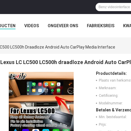
DUCTEN
VIDEOS
ONGEVEER ONS
FABRIEKSREIS
KWA
C500 LC500h Draadloze Android Auto CarPlay Media Interface
Lexus LC LC500 LC500h draadloze Android Auto CarPl
Productdetails:
Plaats van herkoms
Merknaam:
Certificering:
Modelnummer:
Betalen & Verzen
Min. bestelaantal:
Prijs: