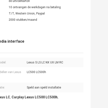
de uitvoerkarton
10 ontvangen de werkdagen na betaling
T/T, Western Union, Paypal
2000 stukken/maand
dia interface
odel:
Lexus S LS LC NX UX LM RC
ellen van Lexus
LC500 LC500h
atie:
Speld aan speld installatie
exus LC
Carplay Lexus LC500 LC500h
,
,