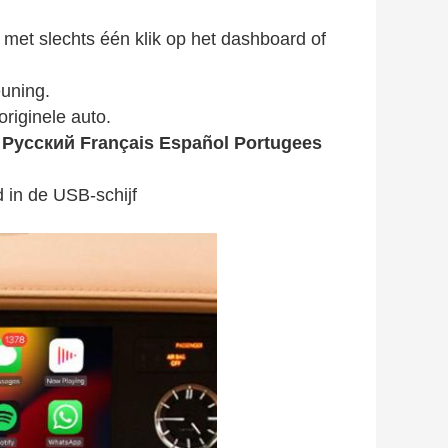
et slechts één klik op het dashboard of
euning.
riginele auto.
 Pусский Français Español Portugees
 in de USB-schijf