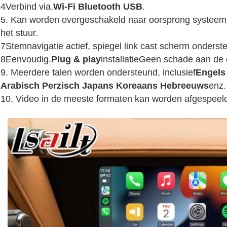
4Verbind via.
Wi-Fi Bluetooth USB
.
5. Kan worden overgeschakeld naar oorsprong systeem m
het stuur.
7Stemnavigatie actief, spiegel link cast scherm onderst
8Eenvoudig.
Plug & play
installatie
Geen schade aan de o
9. Meerdere talen worden ondersteund, inclusief
Engels
Arabisch Perzisch Japans Koreaans Hebreeuws
enz.
10. Video in de meeste formaten kan worden afgespeeld