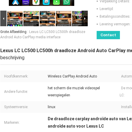
Verpakking Details:
Levertijd:
Betalingscondities:
Levering vermogen:
Grote Afbeelding :
Lexus LC LC500 LC500h draadloze
Contact
Android Auto CarPlay media interface
Lexus LC LC500 LC500h draadloze Android Auto CarPlay me
beschrijving
Hoofdkenmerk:
Wireless CarPlay Android Auto
Autom
het scherm die muziek videospel
De mod
Andere functie:
weerspiegelen
LC:
Systeemversie:
linux
Install
De draadloze carplay androïde auto van L
Markeren:
androïde auto voor Lexus LC