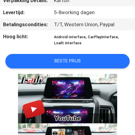
Verpakking Details:
Karton
KWALITEITSCONTROLE
Levertijd:
5-8working dagen
CONTACTEER
Betalingscondities:
T/T, Western Union, Paypal
ONS
Hoog licht:
,
,
Android-interface
CarPlayinterface
Lsailt interface
NIEUWS
BESTE PRIJS
GEVALLEN
SITEMAP
PRIVACY
POLICY