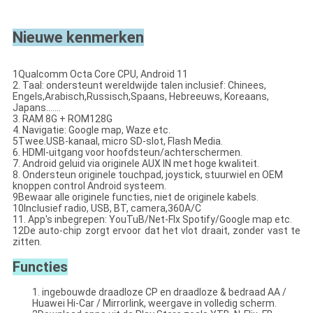
Nieuwe kenmerken
1Qualcomm Octa Core CPU, Android 11
2. Taal: ondersteunt wereldwijde talen inclusief: Chinees,
Engels,Arabisch,Russisch,Spaans, Hebreeuws, Koreaans,
Japans.......
3. RAM 8G + ROM128G
4. Navigatie: Google map, Waze etc.
5Twee.
USB-kanaal, micro SD-slot, Flash Media.
6. HDMI-uitgang voor hoofdsteun/achterschermen.
7. Android geluid via originele AUX IN met hoge kwaliteit.
8. Ondersteun originele touchpad, joystick, stuurwiel en OEM
knoppen control Android systeem.
9Bewaar alle originele functies, niet de originele kabels.
10Inclusief radio, USB, BT, camera,360A/C
11. App's inbegrepen: YouTuB/Net-Flx Spotify/Google map etc.
12De auto-chip zorgt ervoor dat het vlot draait, zonder vast te
zitten.
Functies
1. ingebouwde draadloze CP en draadloze & bedraad AA /
Huawei Hi-Car / Mirrorlink, weergave in volledig scherm.