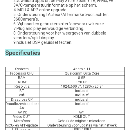
2Download apps uit de Play Store zoals YTB, N-Flix, FB...
3A/C-temperatuurinformatie op het scherm.
4. MCU & APP online upgrade
5. Ondersteuning f
Acteur/Aftermarket
voor, achter,
360
Camera's.
6. Vijf soorten gebruikersinterface
voor uw keuze.
7.
Plug and play eenvoudige verbinding
.
8. Ondersteuning voor het weergeven van dubbele
vensters/split display.
9Inclusief DSP geluidseffecten.
Specificaties
Systeem:
Android 11
Processor CPU:
Qualcomm Octa Core
RAM:
8 GB
ROM:
128 GB
Resolutie:
1024x600 7", 1280x720 8"
BT:
inclusief
Wifi:
inclusief
Draadloze CP:
inclusief
Draadloze/draadloze
inclusief
AA:
AV IN:
AV1
Video OUT:
HDMI OUT
Microfoon:
Gebruik de originele microfoon.
MCU- en APP-update:
Ondersteuning voor updates via het netwerk
USB-poorten:
USB1/USB2