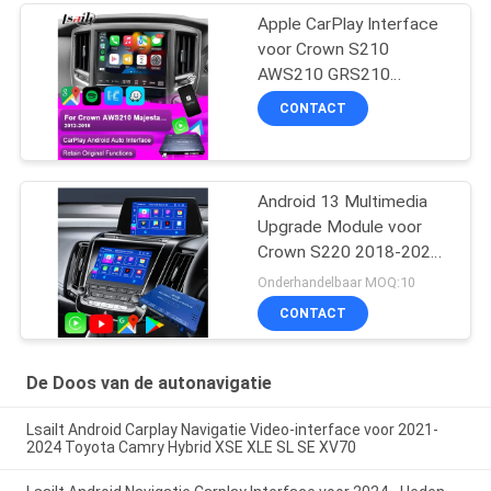
Apple CarPlay Interface
voor Crown S210
AWS210 GRS210
GWS214 GWS215
CONTACT
Majesta Athlete Royal
Saloon Geïntegreerde
Android Auto, Reverse
Camera, AC Klimaat
Android 13 Multimedia
Upgrade Module voor
Crown S220 2018-2022
OEM-integratie
Onderhandelbaar MOQ:10
Draadloze CarPlay,
CONTACT
Android Auto,
YouTube,NetFlix, Google
Play
De Doos van de autonavigatie
Lsailt Android Carplay Navigatie Video-interface voor 2021-
2024 Toyota Camry Hybrid XSE XLE SL SE XV70