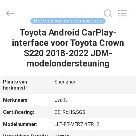
2026
Shenzhen
Xinsongxia
Automobile
Electron
De Doos van de autonavigatie
Co.,Ltd.
All
Rights
Toyota Android CarPlay-
HUIS
Reserved.
interface voor Toyota Crown
PRODUCTEN
S220 2018-2022 JDM-
modelondersteuning
VIDEOS
Plaats van
Shenzhen
herkomst:
ONGEVEER
ONS
Merknaam:
Lsailt
Certificering:
CE, RoHS,SGS
FABRIEKSREIS
Modelnummer:
LLT-FT-VER7.4.7R_2