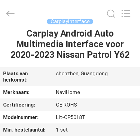
2026
Shenzhen
Xinsongxia
Automobile
Electron
Carplayinterface
Co.,Ltd.
All
Rights
Carplay Android Auto
HUIS
Reserved.
Multimedia Interface voor
PRODUCTEN
2020-2023 Nissan Patrol Y62
VIDEOS
Plaats van
shenzhen, Guangdong
herkomst:
ONGEVEER
Merknaam:
NaviHome
ONS
Certificering:
CE ROHS
Modelnummer:
Llt-CP5018T
FABRIEKSREIS
Min. bestelaantal:
1 set