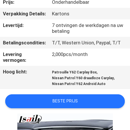
KWALITEITSCONTROLE
Prijs:
Onderhandelbaar
Verpakking Details:
Kartons
CONTACTEER
Levertijd:
7 ontvingen de werkdagen na uw
ONS
betaling
Betalingscondities:
T/T, Western Union, Paypal, T/T
NIEUWS
Levering
2,000pcs/month
vermogen:
GEVALLEN
Hoog licht:
,
Patrouille Y62 Carplay Box
,
Nissan Patrol Y60 draadloze Carplay
Nissan Patrol Y62 Android Auto
SITEMAP
BESTE PRIJS
PRIVACY
POLICY