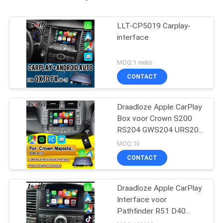
LLT-CP5019 Carplay-
interface
MOQ:1 reeks
CONTACT
Draadloze Apple CarPlay
Box voor Crown S200
RS204 GWS204 URS204
URS206 Majesta XV
MOQ:10
Athlete Saloon Toyota
CONTACT
Geïntegreerde Android
Auto
Draadloze Apple CarPlay
Interface voor
Pathfinder R51 D40
Navara 08IT met Android