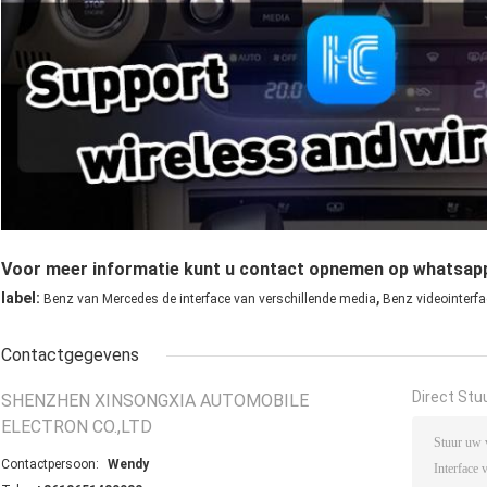
Voor meer informatie kunt u contact opnemen op whatsa
,
label:
Benz van Mercedes de interface van verschillende media
Benz videointerf
Contactgegevens
Direct Stu
SHENZHEN XINSONGXIA AUTOMOBILE
ELECTRON CO.,LTD
Contactpersoon:
Wendy