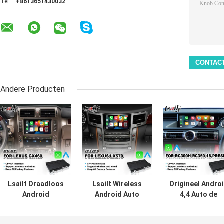
Tel.:
+8613651430032
Andere Producten
Lsailt Draadloos
Lsailt Wireless
Origineel Andro
Android
Android Auto
4,4 Auto de
Autolexus carplay
Carplay Interface
Interface Van
interface voor
voor 2012-2015
verschillende