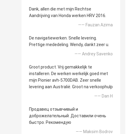
Dank, allen die met mijn Rechtse
Aandrijving van Honda werken HRV 2016.
—— Fauzan Azima
De navigatiewerken. Snelle levering.
Prettige mededeling. Wendy, dankt zeer u.
—— Andrey Savenko
Groot product. Vrij gemakkelijk te
installeren. De werken werkelijk goed met
mijn Pionier avh-5700DAB. Zeer snelle
levering aan Australië. Groot na verkoophulp
—— Dan H
Продавец отзывчивый и
доброжелательный. Доставили очень
быстро. Рекомендую
—— Maksim Bodrov