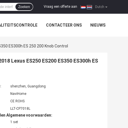
Vraag een offerte aan
Zoeken
|
Dutch
LITEITSCONTROLE
CONTACTEER ONS
NIEUWS
S350 ES300h ES 250 200 Knob Control
-2018 Lexus ES250 ES200 ES350 ES300h ES
t:
shenzhen, Guangdong
NaviHome
CE ROHS
LLT-CP7018L
den Algemene voorwaarden:
1 set