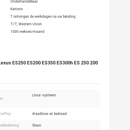
Onderhandelbaar
Kartons
7 ontvingen de werkdagen na uw betaling
T/T, Western Union
1000 reeksen/maand
 Lexus ES250 ES200 ES350 ES300h ES 250 200
Linux -systeem
em:
CarPlay:
draadloos en bedraad
ielbediening:
Steun