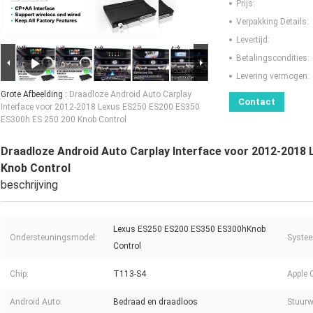
Prijs:
Verpakking Details:
Levertijd:
Betalingscondities:
Levering vermogen:
Grote Afbeelding :
Draadloze Android Auto Carplay
Contact
Interface voor 2012-2018 Lexus ES250 ES200 ES350
ES300h ES 250 200 Knob Control
Draadloze Android Auto Carplay Interface voor 2012-2018
Knob Control
beschrijving
Lexus ES250 ES200 ES350 ES300hKnob
Ondersteuningsmodel:
Syste
Control
Chip:
T113-S4
Apple 
Android Auto:
Bedraad en draadloos
Stuurw