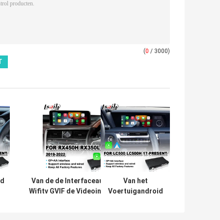
(
0
/ 3000)
id
Van de de Interfaceauto van
Van het
Wifitv GVIF de Videointerface
Voertuigandroid
voor
van VW GOLF7
Opel/Buick/Vorstelijk/Lacrosse
MIB2 de