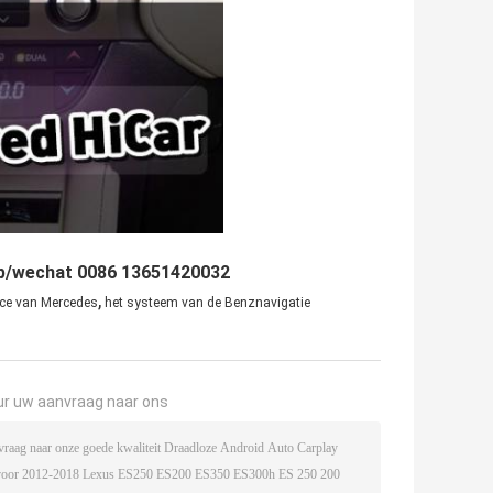
pp/wechat 0086 13651420032
,
ace van Mercedes
het systeem van de Benznavigatie
ur uw aanvraag naar ons