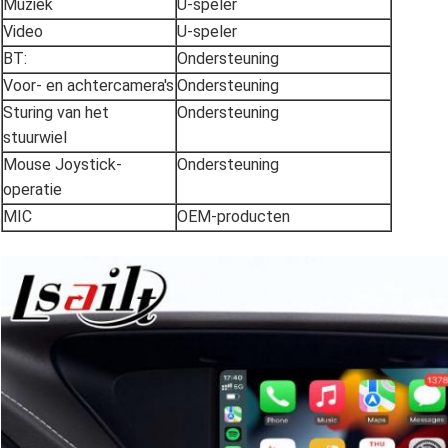
Muziek
U-speler
Video
U-speler
BT:
Ondersteuning
Voor- en achtercamera's
Ondersteuning
Sturing van het
Ondersteuning
stuurwiel
Mouse Joystick-
Ondersteuning
operatie
MIC
OEM-producten