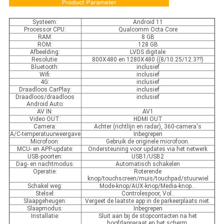
Systeem:
Android 11
Processor CPU:
Qualcomm Octa Core
RAM:
8 GB
ROM:
128 GB
Afbeelding:
LVDS digitale
Resolutie:
800X480 en 1280X480 ((8/10.25/12.3??)
Bluetooth:
inclusief
Wifi:
inclusief
4G:
inclusief
Draadloos CarPlay:
inclusief
Draadloos/draadloos
inclusief
Android Auto:
AV IN:
AV1
Video OUT:
HDMI OUT
Camera:
Achter (richtlijn en radar), 360-camera's
A/C-temperatuurweergave
Inbegrepen
Microfoon:
Gebruik de originele microfoon.
MCU- en APP-update:
Ondersteuning voor updates via het netwerk
USB-poorten:
USB1/USB2
Dag- en nachtmodus:
Automatisch schakelen
Operatie:
Roterende
knop/touchscreen/muis/touchpad/stuurwiel
Schakel weg:
Mode-knop/AUX-knop/Media-knop...
Stelsel:
Controlespoor, Vol..
Slaapgeheugen:
Vergeet de laatste app in de parkeerplaats niet.
Slaapmodus:
Inbegrepen
Installatie:
Sluit aan bij de stopcontacten na het
hoofdapparaat en het scherm.