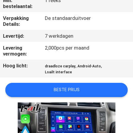
Min.
1 reeks
KWALITEITSCONTROLE
bestelaantal:
Verpakking
De standaarduitvoer
CONTACTEER
Details:
ONS
Levertijd:
7 werkdagen
Levering
2,000pcs per maand
NIEUWS
vermogen:
Hoog licht:
,
,
draadloze carplay
Android-Auto
GEVALLEN
Lsailt interface
SITEMAP
BESTE PRIJS
PRIVACY
POLICY