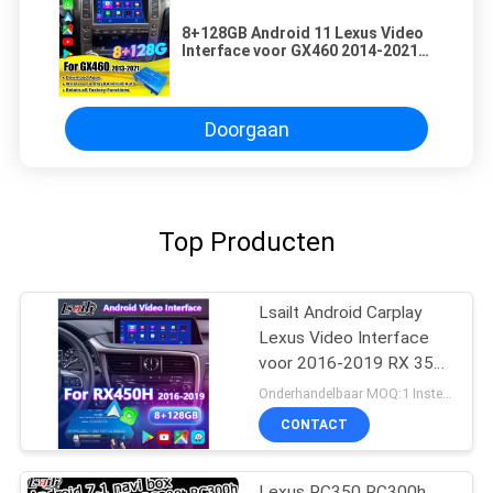
8+128GB Android 11 Lexus Video
Interface voor GX460 2014-2021
Inclusief draadloos CarPlay,
Android Auto
Doorgaan
Top Producten
Lsailt Android Carplay
Lexus Video Interface
voor 2016-2019 RX 350
RX450h RX200t RX350L
Onderhandelbaar MOQ:1 Instellen
RX450L RX300 RX350
CONTACT
Lexus RC350 RC300h