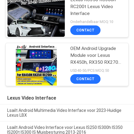
RC200t Lexus Video
Interface
Onderhandelbaar MOQ:10
CONTACT
OEM Android Upgrade
Module voor Lexus
RX450h, RX350 RX270
2016-2021 Integratie
USD40-50/PCS MOQ:50
Draadloze CarPlay,
CONTACT
Android Auto, YouTube,
Netflix
Lexus Video Interface
Lsailt Android Multimedia Video Interface voor 2023-Huidige
Lexus LBX
Lsailt Android Video Interface voor Lexus IS250 IS300h IS350
IS200t IS300 IS Muisbesturing 2013-2016