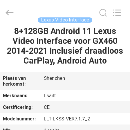
2026
Shenzhen
Xinsongxia
Automobile
Electron
Lexus Video Interface
Co.,Ltd.
All
Rights
8+128GB Android 11 Lexus
HUIS
Reserved.
Video Interface voor GX460
PRODUCTEN
2014-2021 Inclusief draadloos
CarPlay, Android Auto
VIDEOS
Plaats van
Shenzhen
herkomst:
ONGEVEER
ONS
Merknaam:
Lsailt
Certificering:
CE
FABRIEKSREIS
Modelnummer:
LLT-LKSS-VER7.1.7_2