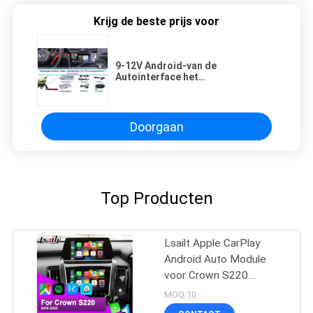
Krijg de beste prijs voor
9-12V Android-van de
Autointerface het
Navigatiesysteem Van
verschillende media voor Golf 7
van NMC Lamando
Doorgaan
Top Producten
Lsailt Apple CarPlay
Android Auto Module
voor Crown S220
GSW224 2018-2022
MOQ:10
Integratie Mobiele