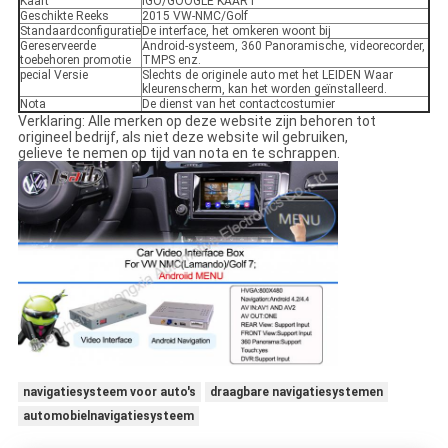
Kaart
IGO/GOOGLE KAART
Geschikte Reeks
2015 VW-NMC/Golf
Standaardconfiguratie
De interface, het omkeren woont bij
Gereserveerde
Android-systeem, 360 Panoramische, videorecorder,
toebehoren promotie
TMPS enz.
pecial Versie
Slechts de originele auto met het LEIDEN Waar
kleurenscherm, kan het worden geïnstalleerd.
Nota
De dienst van het contactcostumier
Verklaring: Alle merken op deze website zijn behoren tot
origineel bedrijf, als niet deze website wil gebruiken,
gelieve te nemen op tijd van nota en te schrappen.
navigatiesysteem voor auto's
draagbare navigatiesystemen
automobielnavigatiesysteem