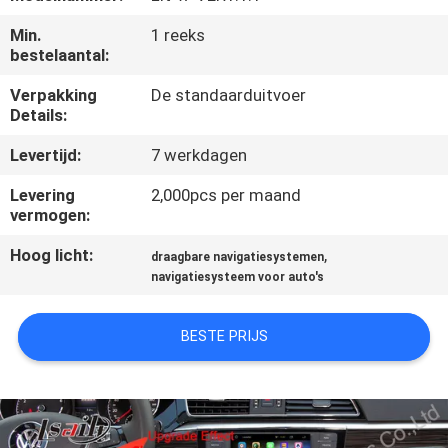
KWALITEITSCONTROLE
Min.
1 reeks
bestelaantal:
CONTACTEER
Verpakking
De standaarduitvoer
ONS
Details:
Levertijd:
7 werkdagen
NIEUWS
Levering
2,000pcs per maand
vermogen:
GEVALLEN
Hoog licht:
,
draagbare navigatiesystemen
navigatiesysteem voor auto's
SITEMAP
BESTE PRIJS
PRIVACY
POLICY