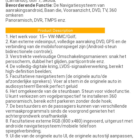
(Lamando), Golf 7, Skoda;
Bevorderende Functie:
De Navigatiesysteem van
aanrakingsandroid, Baan die, Vooraanzicht, DVD, TV, 360
omkeren
Panoramisch, DVR, TMPS enz.
1. Het werk voor: 15~ VW-NMC/Golf;
2. Kan externe videoinput, volledige aanraking DVD, GPS en de
verbinding van de mobilofoonspiegel zijn (Android-steun
bidirectionele controle);
3. Verstrekte veelvoudige Omschakelingsmanieren: snak het
persscherm, dubbel het glijden, partijcontrole enz.
4. De volledig-digitale kring, LVDS-signaalverwerking, bereikt
high-definition beelden;
5. Facultatieve navigatiestem (de originele auto/de
afzonderlijke sprekers). Voer al stem in de originele auto in
audiosysteem! Bereik perfect geluid
6. Het omgekeerde van de steunbaan. Steun voor videofunctie.
U kunt verkiezen om vogelperspectief te installeren 360
panoramisch, bereik echt parkeren zonder dode hoek;
7. De bestuurders en de passagiers kunnen van verschillende
vermaakprogramma's sinds de voorgrond genieten het
achtergrondwerk onafhankelijk
8. Facultatieve externe RGB (800 x480) ingevoerd, uitgerust met
androïde navigatiesysteem/mobiele telefoon
spiegelverbinding;
9. UI die van de originele auto UI, de originele autostijl aanpassen,