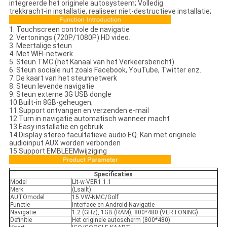
integreerde het originele autosysteem; Volledig
trekkracht-in installatie, realiseer niet-destructieve installatie;
1. Touchscreen controle de navigatie
2. Vertonings (720P/1080P) HD video.
3. Meertalige steun
4. Met WIFI-netwerk
5. Steun TMC (het Kanaal van het Verkeersbericht)
6. Steun sociale nut zoals Facebook, YouTube, Twitter enz.
7. De kaart van het steunnetwerk
8. Steun levende navigatie
9. Steun externe 3G USB dongle
10.Built-in 8GB-geheugen;
11.Support ontvangen en verzenden e-mail
12.Turn in navigatie automatisch wanneer macht
13.Easy installatie en gebruik
14.Display stereo facultatieve audio.EQ. Kan met originele
audioinput AUX worden verbonden
15.Support EMBLEEMwijziging
Specificaties
Model
Llt-w-VER1.1.1
Merk
(Lsailt)
AUTOmodel
15 VW-NMC/Golf
Functie
Interface en Android-Navigatie
Navigatie
1.2 (GHz), 1GB (RAM), 800*480 (VERTONING)
Definitie
Het originele autoscherm (800*480)