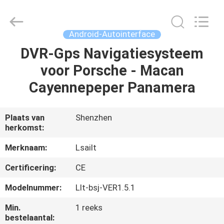
2026
Shenzhen
Xinsongxia
Automobile
Electron
Android-Autointerface
Co.,Ltd.
All
Rights
DVR-Gps Navigatiesysteem
HUIS
Reserved.
voor Porsche - Macan
PRODUCTEN
Cayennepeper Panamera
VIDEOS
Plaats van
Shenzhen
herkomst:
ONGEVEER
Merknaam:
Lsailt
ONS
Certificering:
CE
Modelnummer:
Llt-bsj-VER1.5.1
FABRIEKSREIS
Min.
1 reeks
bestelaantal: