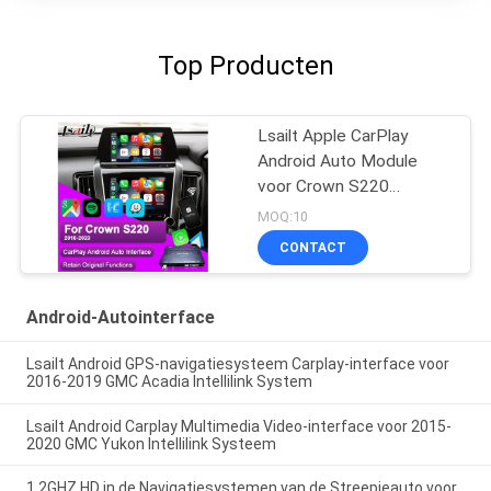
Top Producten
Lsailt Apple CarPlay
Android Auto Module
voor Crown S220
GSW224 2018-2022
MOQ:10
Integratie Mobiele
CONTACT
telefoon spiegelbeelding,
achterste camera
Android-Autointerface
Lsailt Android GPS-navigatiesysteem Carplay-interface voor
2016-2019 GMC Acadia Intellilink System
Lsailt Android Carplay Multimedia Video-interface voor 2015-
2020 GMC Yukon Intellilink Systeem
1.2GHZ HD in de Navigatiesystemen van de Streepjeauto voor