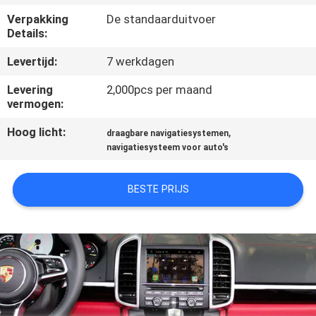
KWALITEITSCONTROLE
Verpakking
De standaarduitvoer
Details:
CONTACTEER
Levertijd:
7 werkdagen
ONS
Levering
2,000pcs per maand
vermogen:
NIEUWS
Hoog licht:
,
draagbare navigatiesystemen
navigatiesysteem voor auto's
GEVALLEN
BESTE PRIJS
SITEMAP
PRIVACY
POLICY