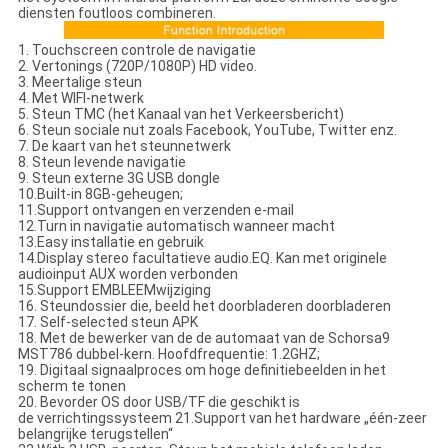
diensten foutloos combineren.
1. Touchscreen controle de navigatie
2. Vertonings (720P/1080P) HD video.
3. Meertalige steun
4. Met WIFI-netwerk
5. Steun TMC (het Kanaal van het Verkeersbericht)
6. Steun sociale nut zoals Facebook, YouTube, Twitter enz.
7. De kaart van het steunnetwerk
8. Steun levende navigatie
9. Steun externe 3G USB dongle
10.Built-in 8GB-geheugen;
11.Support ontvangen en verzenden e-mail
12.Turn in navigatie automatisch wanneer macht
13.Easy installatie en gebruik
14.Display stereo facultatieve audio.EQ. Kan met originele
audioinput AUX worden verbonden
15.Support EMBLEEMwijziging
16. Steundossier die, beeld het doorbladeren doorbladeren
17. Self-selected steun APK
18. Met de bewerker van de de automaat van de Schorsa9
MST786 dubbel-kern. Hoofdfrequentie: 1.2GHZ;
19. Digitaal signaalproces om hoge definitiebeelden in het
scherm te tonen
20. Bevorder OS door USB/TF die geschikt is
de verrichtingssysteem 21.Support van het hardware „één-zeer
belangrijke terugstellen“