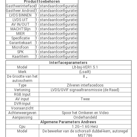
Producttoebehoren
Gastheerinterface
1 (standaardconfiguratie)
Gastheer Android
1 (standaardconfiguratie)
LVDS BINNEN
1 (standaardconfiguratie)
LVDS UIT
1 (standaardconfiguratie)
AV IN/OUT
1 (standaardconfiguratie)
MACHTSlijn
1 (standaardconfiguratie)
MIER
1 (standaardconfiguratie)
Specificatie
1 (standaardconfiguratie)
Garantiekaart
1 (standaardconfiguratie)
Microfoon
1 (standaardconfiguratie)
SPK
1 (standaardconfiguratie)
Kaartitem
1 (standaardconfiguratie)
Interfaceparameters
Model
Llt-bsj-VER1.5.1
Merk
(Lsailt)
De Grootte van het
8 „
autoscherm
Type
Zilveren interfacedoos
Vertoning
LVDS/GVIF signaaltransmissie (de Raad)
RGB Input
AV input
Twee
DVR-Input
Vooraanzicht
Achterweergeven
Spoor het Omkeren en Video
Aanpassing
Onderhandeld
Algemene Parameters Andrews
Cpu
1.2G~1.6G Herz
Model
De bewerker van de schorsa9 dubbel-kern, autoregel
MST786