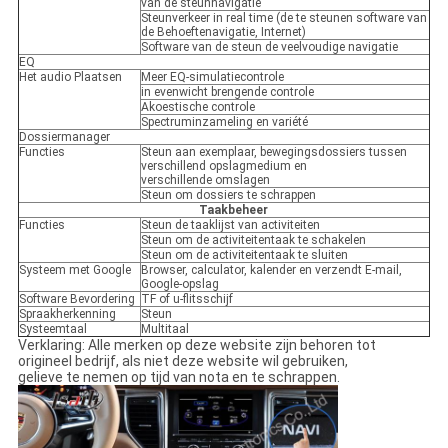
van de steunnavigatie
Steunverkeer in real time (de te steunen software van
de Behoeftenavigatie, Internet)
Software van de steun de veelvoudige navigatie
EQ
Het audio Plaatsen
Meer EQ-simulatiecontrole
in evenwicht brengende controle
Akoestische controle
Spectruminzameling en variété
Dossiermanager
Functies
Steun aan exemplaar, bewegingsdossiers tussen
verschillend opslagmedium en
verschillende omslagen
Steun om dossiers te schrappen
Taakbeheer
Functies
Steun de taaklijst van activiteiten
Steun om de activiteitentaak te schakelen
Steun om de activiteitentaak te sluiten
Systeem met Google
Browser, calculator, kalender en verzendt E-mail,
Google-opslag
Software Bevordering
TF of u-flitsschijf
Spraakherkenning
Steun
Systeemtaal
Multitaal
Verklaring: Alle merken op deze website zijn behoren tot
origineel bedrijf, als niet deze website wil gebruiken,
gelieve te nemen op tijd van nota en te schrappen.