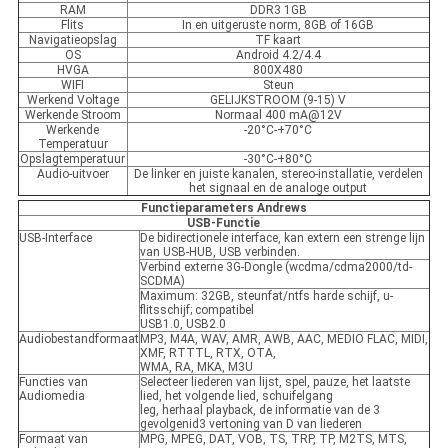
RAM
DDR3 1GB
Flits
In en uitgeruste norm, 8GB of 16GB
Navigatieopslag
TF kaart
OS
Android 4.2/4.4
HVGA
800X480
WIFI
Steun
Werkend Voltage
GELIJKSTROOM (9-15) V
Werkende Stroom
Normaal 400 mA@12V
Werkende
-20°C-+70°C
Temperatuur
Opslagtemperatuur
-30°C-+80°C
Audio-uitvoer
De linker en juiste kanalen, stereo-installatie, verdelen
het signaal en de analoge output
Functieparameters Andrews
USB-Functie
USB-Interface
De bidirectionele interface, kan extern een strenge lijn
van USB-HUB, USB verbinden.
Verbind externe 3G-Dongle (wcdma/cdma2000/td-
SCDMA)
Maximum: 32GB, steunfat/ntfs harde schijf, u-
flitsschijf; compatibel
USB1.0, USB2.0
Audiobestandformaat
MP3, M4A, WAV, AMR, AWB, AAC, MEDIO FLAC, MIDI,
XMF, RTTTL, RTX, OTA,
WMA, RA, MKA, M3U
Functies van
Selecteer liederen van lijst, spel, pauze, het laatste
Audiomedia
lied, het volgende lied, schuifelgang
leg, herhaal playback, de informatie van de 3
gevolgenid3 vertoning van D van liederen
Formaat van
MPG, MPEG, DAT, VOB, TS, TRP, TP, M2TS, MTS,