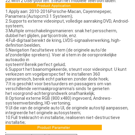
22.With 2 USB-poorten. Steun het mobiele telefoon laden.
1.Apply aan: 2010-2016Porsche-Macan, Cayennepeper,
Panamera (Autopcm3.1 Systeem);
2.Supports externe videoinput, volledige aanraking DVD, Android-
systeem;
3.Multiple omschakelingsmanieren: snak het persscherm,
dubbel het glijden, partijcontrole, enz.
4.Full-digitaal bereikt de kring, LVDS-signaalverwerking, high-
definition beelden;
5.Navigation facultatieve stem (de originele auto/de
afzonderlijke sprekers). Voer al stem in de oorspronkelijke
autoaudio in
systeem! Bereik perfect geluid;
6.Support het baanomgekeerde, steunt voor videoinput. U kunt
verkiezen om vogelperspectief te installeren 360
panoramisch, bereik echt parkeren zonder dode hoek;
7.It is geschikt voor bestuurders en passagiers om van
verschillende vermaakprogramma's sinds te genieten
het voorgrond-achtergrondwerk onafhankelijk;
8.Optional externe RGB (800 x480) ingevoerd, Andrews-
systeemverbinding, HD-vertoning;
9.UI die van de originele auto UI, de originele autostijl aanpassen,
integreerde het originele autosysteem;
10.Full trekkracht-in installatie, realiseren niet-destructieve
installatie;