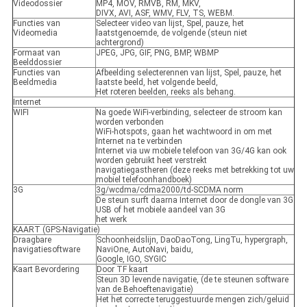
Videodossier
MP4, MOV, RMVB, RM, MKV,
DIVX, AVI, ASF, WMV, FLV, TS, WEBM.
Functies van
Selecteer video van lijst, Spel, pauze, het
Videomedia
laatstgenoemde, de volgende (steun niet
achtergrond)
Formaat van
JPEG, JPG, GIF, PNG, BMP, WBMP
Beelddossier
Functies van
Afbeelding selecterennen van lijst, Spel, pauze, het
Beeldmedia
laatste beeld, het volgende beeld,
Het roteren beelden, reeks als behang.
Internet
WIFI
Na goede WiFi-verbinding, selecteer de stroom kan
worden verbonden
WiFi-hotspots, gaan het wachtwoord in om met
Internet na te verbinden
Internet via uw mobiele telefoon van 3G/4G kan ook
worden gebruikt heet verstrekt
navigatiegastheren (deze reeks met betrekking tot uw
mobiel telefoonhandboek)
3G
3g/wcdma/cdma2000/td-SCDMA norm
De steun surft daarna Internet door de dongle van 3G
USB of het mobiele aandeel van 3G
het werk
KAART (GPS-Navigatie)
Draagbare
Schoonheidslijn, DaoDaoTong, LingTu, hypergraph,
navigatiesoftware
NaviOne, AutoNavi, baidu,
Google, IGO, SYGIC
Kaart Bevordering
Door TF kaart
Steun 3D levende navigatie, (de te steunen software
van de Behoeftenavigatie)
Het het correcte teruggestuurde mengen zich/geluid