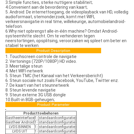
3.Simple functies, sterke nuttigere stabiliteit;
4.Convenient aan de bevordering van kaart;
5. Android: De internettoegang, de videoplayback van HD, volledig
audioformaat, stemonderzoek, komt met WIFI,
verkeersnavigatie in real time, willekeurige, automobielandroid-
telefoon.
6.Why niet opbrengst alle-in-één machine? Omdat Android-
systeemhitte slecht. Om te verhinderen tegen
neerstortingen, opsplitsing, veroorzaken wij spleet om beter en
stabiel te werken.
1. Touchscreen controle de navigatie
2. Vertonings (720P/1080P) HD video.
3. Meertalige steun
4. Met WIFI-netwerk
5. Steun TMC (het Kanaal van het Verkeersbericht)
6. Steun sociale nut zoals Facebook, YouTube, Twitter enz.
7. De kaart van het steunnetwerk
8. Steun levende navigatie
9. Steun externe 3G USB dongle
10.Built-in 8GB-geheugen;
Producttoebehoren
Gastheerinterface
1 (standaardconfiguratie)
Gastheer Android
1 (standaardconfiguratie)
LVDS BINNEN
1 (standaardconfiguratie)
LVDS UIT
1 (standaardconfiguratie)