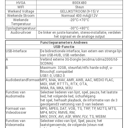
HVGA
800X480
WIFI
Steun
Werkend Voltage
GELIJKSTROOM (9-15) V
Werkende Stroom
Normaal 400 mA@12V
Werkende
-20°C-+70°C
Temperatuur
Opslagtemperatuur
-30°C-+80°C
Audio-uitvoer
De linker en juiste kanalen, stereo-installatie, verdelen
het signaal en de analoge output
Functieparameters Andrews
USB-Functie
USB-Interface
De bidirectionele interface, kan extern een strenge lijn
van USB-HUB, USB verbinden.
A
Verbind externe 3G-Dongle (wcdma/cdma2000/td-
SCDMA)
B
Maximum: 32GB, steunfat/ntfs harde schijf, u-
flitsschijf; compatibel
USB1.0, USB2.0
Audiobestandformaat
MP3, M4A, WAV, AMR, AWB, AAC, MEDIO FLAC,
MIDI, XMF, RTTTL, RTX, OTA,
WMA, RA, MKA, M3U
Functies van
Selecteer liederen van lijst, spel, pauze, het laatste
Audiomedia
lied, het volgende lied, schuifelgang
het spel, herhaalt playback, de informatie van de 3
gevolgenid3 vertoning van D van liederen
Formaat van
MPG, MPEG, DAT, VOB, TS, TRP, TP, M2TS, MTS,
Videodossier
MP4, MOV, RMVB, RM,
MKV, DIVX, AVI, ASF, WMV, FLV, TS, WEBM.
Functies van
Selecteer video van lijst, Spel, pauze, het
Videomedia
laatstgenoemde, de volgende (steun niet