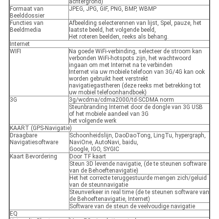
achtergrond)
Formaat van
JPEG, JPG, GIF, PNG, BMP, WBMP
Beelddossier
Functies van
Afbeelding selecterennen van lijst, Spel, pauze, het
Beeldmedia
laatste beeld, het volgende beeld,
Het roteren beelden, reeks als behang.
Internet
WIFI
Na goede WiFi-verbinding, selecteer de stroom kan
verbonden WiFi-hotspots zijn, het wachtwoord
ingaan om met Internet na te verbinden
Internet via uw mobiele telefoon van 3G/4G kan ook
worden gebruikt heet verstrekt
navigatiegastheren (deze reeks met betrekking tot
uw mobiel telefoonhandboek)
3G
3g/wcdma/cdma2000/td-SCDMA norm
Steunbranding Internet door de dongle van 3G USB
of het mobiele aandeel van 3G
het volgende werk
KAART (GPS-Navigatie)
Draagbare
Schoonheidslijn, DaoDaoTong, LingTu, hypergraph,
Navigatiesoftware
NaviOne, AutoNavi, baidu,
Google, IGO, SYGIC
Kaart Bevordering
Door TF kaart
Steun 3D levende navigatie, (de te steunen software
van de Behoeftenavigatie)
Het het correcte teruggestuurde mengen zich/geluid
van de steunnavigatie
Steunverkeer in real time (de te steunen software van
de Behoeftenavigatie, Internet)
Software van de steun de veelvoudige navigatie
EQ