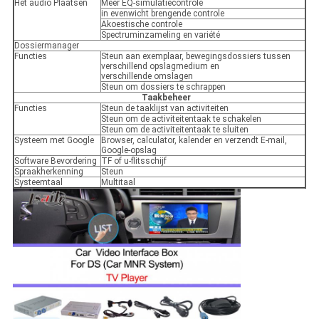
Het audio Plaatsen
Meer EQ-simulatiecontrole
in evenwicht brengende controle
Akoestische controle
Spectruminzameling en variété
Dossiermanager
Functies
Steun aan exemplaar, bewegingsdossiers tussen
verschillend opslagmedium en
verschillende omslagen
Steun om dossiers te schrappen
Taakbeheer
Functies
Steun de taaklijst van activiteiten
Steun om de activiteitentaak te schakelen
Steun om de activiteitentaak te sluiten
Systeem met Google
Browser, calculator, kalender en verzendt E-mail,
Google-opslag
Software Bevordering
TF of u-flitsschijf
Spraakherkenning
Steun
Systeemtaal
Multitaal