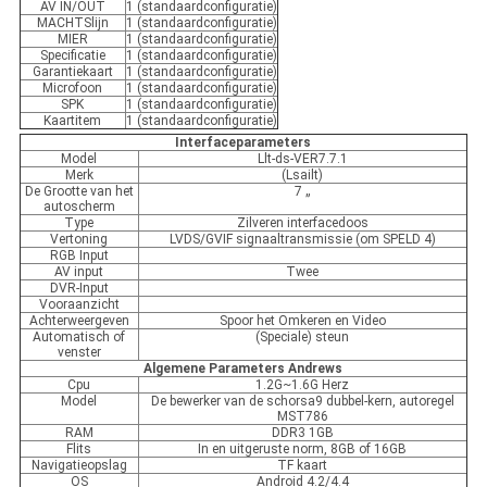
AV IN/OUT
1 (standaardconfiguratie)
MACHTSlijn
1 (standaardconfiguratie)
MIER
1 (standaardconfiguratie)
Specificatie
1 (standaardconfiguratie)
Garantiekaart
1 (standaardconfiguratie)
Microfoon
1 (standaardconfiguratie)
SPK
1 (standaardconfiguratie)
Kaartitem
1 (standaardconfiguratie)
Interfaceparameters
Model
Llt-ds-VER7.7.1
Merk
(Lsailt)
De Grootte van het
7 „
autoscherm
Type
Zilveren interfacedoos
Vertoning
LVDS/GVIF signaaltransmissie (om SPELD 4)
RGB Input
AV input
Twee
DVR-Input
Vooraanzicht
Achterweergeven
Spoor het Omkeren en Video
Automatisch of
(Speciale) steun
venster
Algemene Parameters Andrews
Cpu
1.2G~1.6G Herz
Model
De bewerker van de schorsa9 dubbel-kern, autoregel
MST786
RAM
DDR3 1GB
Flits
In en uitgeruste norm, 8GB of 16GB
Navigatieopslag
TF kaart
OS
Android 4.2/4.4