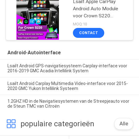
Lsailt Apple CarPlay
Android Auto Module
voor Crown S220
GSW224 2018-2022
MOQ:10
Integratie Mobiele
CONTACT
telefoon spiegelbeelding,
achterste camera
Android-Autointerface
Lsailt Android GPS-navigatiesysteem Carplay-interface voor
2016-2019 GMC Acadia Intellilink System
Lsailt Android Carplay Multimedia Video-interface voor 2015-
2020 GMC Yukon Intellilink Systeem
1.2GHZ HD in de Navigatiesystemen van de Streepjeauto voor
de Steun TMC van Citroën
populaire categorieën
Alle