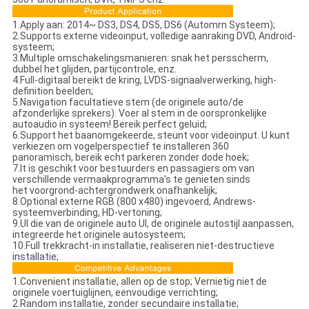
1.Apply aan: 2014~ DS3, DS4, DS5, DS6 (Automrn Systeem);
2.Supports externe videoinput, volledige aanraking DVD, Android-
systeem;
3.Multiple omschakelingsmanieren: snak het persscherm,
dubbel het glijden, partijcontrole, enz.
4.Full-digitaal bereikt de kring, LVDS-signaalverwerking, high-
definition beelden;
5.Navigation facultatieve stem (de originele auto/de
afzonderlijke sprekers). Voer al stem in de oorspronkelijke
autoaudio in systeem! Bereik perfect geluid;
6.Support het baanomgekeerde, steunt voor videoinput. U kunt
verkiezen om vogelperspectief te installeren 360
panoramisch, bereik echt parkeren zonder dode hoek;
7.It is geschikt voor bestuurders en passagiers om van
verschillende vermaakprogramma's te genieten sinds
het voorgrond-achtergrondwerk onafhankelijk;
8.Optional externe RGB (800 x480) ingevoerd, Andrews-
systeemverbinding, HD-vertoning;
9.UI die van de originele auto UI, de originele autostijl aanpassen,
integreerde het originele autosysteem;
10.Full trekkracht-in installatie, realiseren niet-destructieve
installatie;
1.Convenient installatie, allen op de stop; Vernietig niet de
originele voertuiglijnen, eenvoudige verrichting;
2.Random installatie, zonder secundaire installatie;