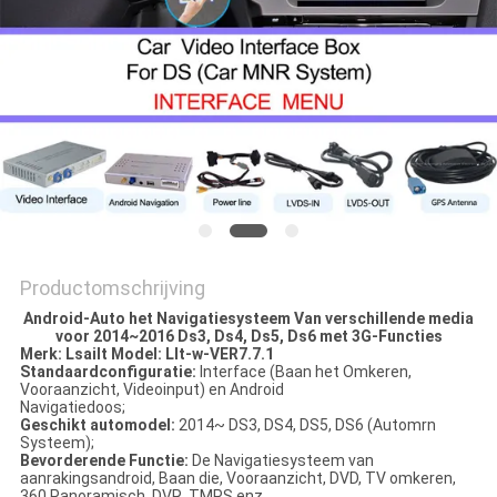
Productomschrijving
Android-Auto het Navigatiesysteem Van verschillende media
voor 2014~2016 Ds3, Ds4, Ds5, Ds6 met 3G-Functies
Merk: Lsailt Model: Llt-w-VER7.7.1
Standaardconfiguratie:
Interface (Baan het Omkeren,
Vooraanzicht, Videoinput) en Android
Navigatiedoos;
Geschikt automodel:
2014~ DS3, DS4, DS5, DS6 (Automrn
Systeem);
Bevorderende Functie:
De Navigatiesysteem van
aanrakingsandroid, Baan die, Vooraanzicht, DVD, TV omkeren,
360 Panoramisch, DVR, TMPS enz.