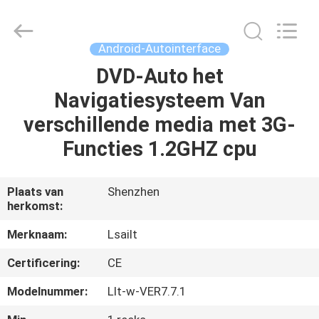
2026
Shenzhen
Xinsongxia
Automobile
Electron
Android-Autointerface
Co.,Ltd.
All
Rights
DVD-Auto het
HUIS
Reserved.
Navigatiesysteem Van
PRODUCTEN
verschillende media met 3G-
Functies 1.2GHZ cpu
VIDEOS
Plaats van
Shenzhen
herkomst:
ONGEVEER
ONS
Merknaam:
Lsailt
Certificering:
CE
FABRIEKSREIS
Modelnummer:
Llt-w-VER7.7.1