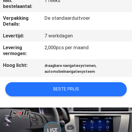
Min.
1 reeks
KWALITEITSCONTROLE
bestelaantal:
Verpakking
De standaarduitvoer
CONTACTEER
Details:
ONS
Levertijd:
7 werkdagen
Levering
2,000pcs per maand
NIEUWS
vermogen:
Hoog licht:
,
draagbare navigatiesystemen
GEVALLEN
automobielnavigatiesysteem
SITEMAP
BESTE PRIJS
PRIVACY
POLICY