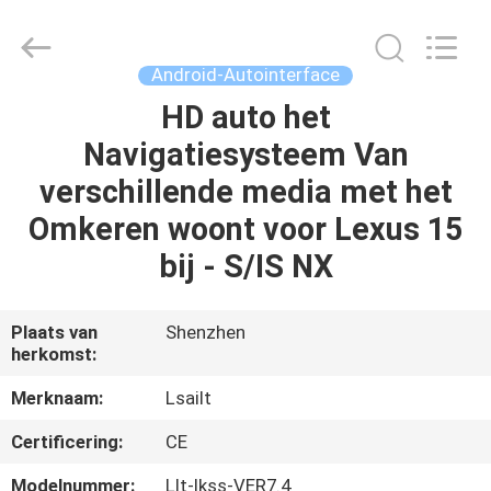
2026
Shenzhen
Xinsongxia
Automobile
Electron
Android-Autointerface
Co.,Ltd.
All
Rights
HD auto het
HUIS
Reserved.
Navigatiesysteem Van
PRODUCTEN
verschillende media met het
Omkeren woont voor Lexus 15
VIDEOS
bij - S/IS NX
ONGEVEER
Plaats van
Shenzhen
herkomst:
ONS
Merknaam:
Lsailt
FABRIEKSREIS
Certificering:
CE
Modelnummer:
Llt-lkss-VER7.4