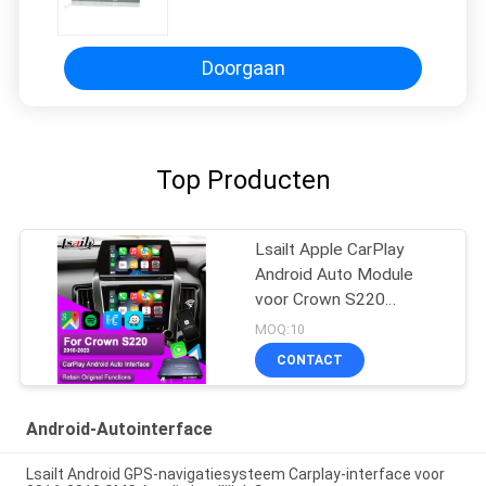
Omkeren woont voor Lexus 15 bij -
S/IS NX
Doorgaan
Top Producten
Lsailt Apple CarPlay
Android Auto Module
voor Crown S220
GSW224 2018-2022
MOQ:10
Integratie Mobiele
CONTACT
telefoon spiegelbeelding,
achterste camera
Android-Autointerface
Lsailt Android GPS-navigatiesysteem Carplay-interface voor