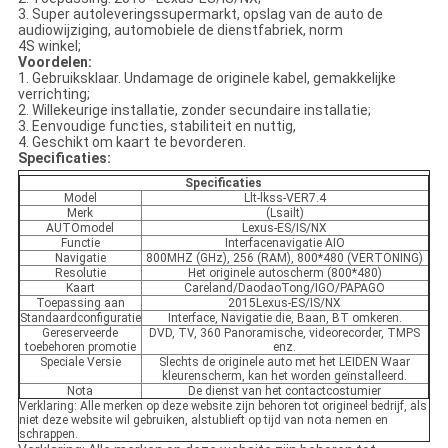
3. Super autoleveringssupermarkt, opslag van de auto de
audiowijziging, automobiele de dienstfabriek, norm
4S winkel;
Voordelen:
1. Gebruiksklaar. Undamage de originele kabel, gemakkelijke
verrichting;
2. Willekeurige installatie, zonder secundaire installatie;
3. Eenvoudige functies, stabiliteit en nuttig,
4. Geschikt om kaart te bevorderen.
Specificaties:
Specificaties
Model
Llt-lkss-VER7.4
Merk
(Lsailt)
AUTOmodel
Lexus-ES/IS/NX
Functie
Interfacenavigatie AIO
Navigatie
800MHZ (GHz), 256 (RAM), 800*480 (VERTONING)
Resolutie
Het originele autoscherm (800*480)
Kaart
Careland/DaodaoTong/IGO/PAPAGO
Toepassing aan
2015Lexus-ES/IS/NX
Standaardconfiguratie
Interface, Navigatie die, Baan, BT omkeren.
Gereserveerde
DVD, TV, 360 Panoramische, videorecorder, TMPS
toebehoren promotie
enz.
Speciale Versie
Slechts de originele auto met het LEIDEN Waar
kleurenscherm, kan het worden geïnstalleerd.
Nota
De dienst van het contactcostumier
Verklaring: Alle merken op deze website zijn behoren tot origineel bedrijf, als
niet deze website wil gebruiken, alstublieft op tijd van nota nemen en
schrappen.