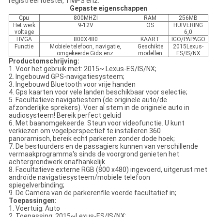
registreertoestel, TMPS enz.
Gepaste eigenschappen
Cpu
800MHZI
RAM
256MB
Het werk
9-12V
OS
HUIVERING
voltage
6,0
HVGA
800X480
KAART
IGO/PAPAGO
Functie
Mobiele telefoon, navigatie,
Geschikte
2015Lexus-
omgekeerde Gids enz.
modellen
ES/IS/NX
Productomschrijving:
1. Voor het gebruik met: 2015~ Lexus-ES/IS/NX;
2. Ingebouwd GPS-navigatiesysteem;
3. Ingebouwd Bluetooth voor vrije handen
4. Gps kaarten voor vele landen beschikbaar voor selectie;
5. Facultatieve navigatiestem (de originele auto/de
afzonderlijke sprekers). Voer al stem in de originele auto in
audiosysteem! Bereik perfect geluid
6. Met baanomgekeerde. Steun voor videofunctie. U kunt
verkiezen om vogelperspectief te installeren 360
panoramisch, bereik echt parkeren zonder dode hoek;
7. De bestuurders en de passagiers kunnen van verschillende
vermaakprogramma's sinds de voorgrond genieten het
achtergrondwerk onafhankelijk
8. Facultatieve externe RGB (800 x480) ingevoerd, uitgerust met
androïde navigatiesysteem/mobiele telefoon
spiegelverbinding;
9. De Camera van de parkerenfile voerde facultatief in;
Toepassingen:
1. Voertuig: Auto
2. Toepassing: 2015~Lexus-ES/IS/NX;