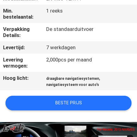
KWALITEITSCONTROLE
Min.
1 reeks
bestelaantal:
CONTACTEER
Verpakking
De standaarduitvoer
ONS
Details:
Levertijd:
7 werkdagen
NIEUWS
Levering
2,000pcs per maand
vermogen:
GEVALLEN
Hoog licht:
,
draagbare navigatiesystemen
navigatiesysteem voor auto's
SITEMAP
BESTE PRIJS
PRIVACY
POLICY