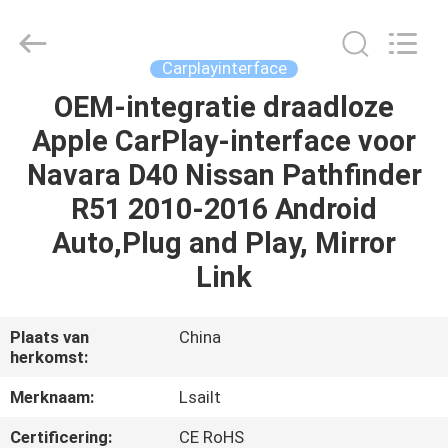
2026
Shenzhen
Xinsongxia
Automobile
Electron
Carplayinterface
Co.,Ltd.
All
Rights
OEM-integratie draadloze
HUIS
Reserved.
Apple CarPlay-interface voor
PRODUCTEN
Navara D40 Nissan Pathfinder
R51 2010-2016 Android
VIDEOS
Auto,Plug and Play, Mirror
Link
ONGEVEER
ONS
Plaats van
China
herkomst:
FABRIEKSREIS
Merknaam:
Lsailt
Certificering:
CE RoHS