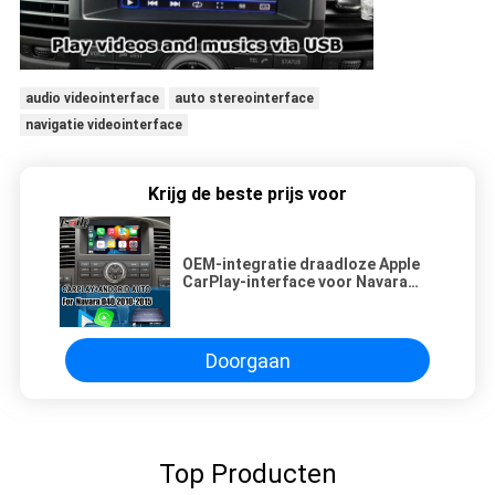
audio videointerface
auto stereointerface
navigatie videointerface
Krijg de beste prijs voor
OEM-integratie draadloze Apple
CarPlay-interface voor Navara
D40 Nissan Pathfinder R51 2010-
2016 Android Auto,Plug and Play,
Mirror Link
Doorgaan
Top Producten