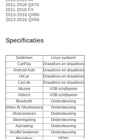
2011-2018 QX70
2011-2018 FX
2013-2016 QX80
2013-2016 QX56
Specificaties
Systemen
Linux-systeem
CarPlay
Draadloos en draadloos
Android Auto
Draadloos en draadloos
HiCar
Draadloos en draadloos
CarLife
Draadloos en draadloos
Muziek
USB schijfspeler
Video's
USB schijfspeler
Bluetooth
Ondersteuning
Video IN /Voorkamera
Ondersteuning
Afvalcamera's
Ondersteuning
Steerregeling
Ondersteuning
Aanraking
Ondersteuning
Knuffel bedienen
Ondersteuning
Microfoon
OEM's