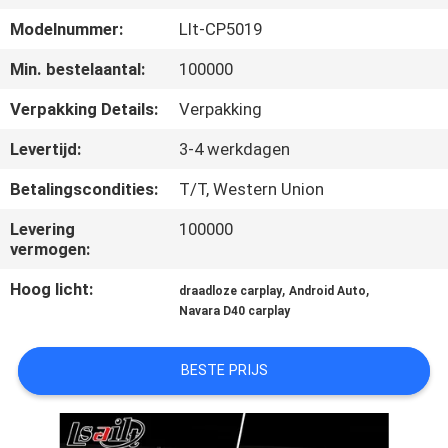
KWALITEITSCONTROLE
Modelnummer:
Llt-CP5019
CONTACTEER
Min. bestelaantal:
100000
ONS
Verpakking Details:
Verpakking
Levertijd:
3-4 werkdagen
NIEUWS
Betalingscondities:
T/T, Western Union
Levering
100000
GEVALLEN
vermogen:
Hoog licht:
,
,
SITEMAP
draadloze carplay
Android Auto
Navara D40 carplay
PRIVACY
BESTE PRIJS
POLICY