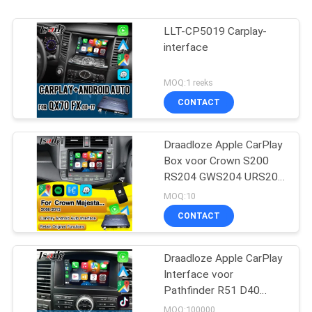
LLT-CP5019 Carplay-
interface
MOQ:1 reeks
CONTACT
Draadloze Apple CarPlay
Box voor Crown S200
RS204 GWS204 URS204
URS206 Majesta XV
MOQ:10
Athlete Saloon Toyota
CONTACT
Geïntegreerde Android
Auto
Draadloze Apple CarPlay
Interface voor
Pathfinder R51 D40
Navara 08IT met Android
MOQ:100000