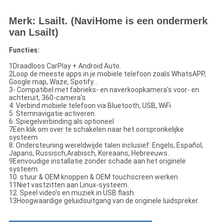
Merk: Lsailt. (NaviHome is een ondermerk
van Lsailt)
Functies:
1Draadloos CarPlay + Android Auto.
2Loop de meeste apps in je mobiele telefoon zoals WhatsAPP,
Google map, Waze, Spotify...
3- Compatibel met fabrieks- en naverkoopkamera's voor- en
achteruit, 360-camera's
4. Verbind mobiele telefoon via Bluetooth, USB, WiFi
5. Stemnavigatie activeren
6. Spiegelverbinding als optioneel
7Eén klik om over te schakelen naar het oorspronkelijke
systeem.
8. Ondersteuning wereldwijde talen inclusief: Engels, Español,
Japans, Russisch,Arabisch, Koreaans, Hebreeuws..
9Eenvoudige installatie zonder schade aan het originele
systeem.
10. stuur & OEM knoppen & OEM touchscreen werken
11Niet vastzitten aan Linux-systeem.
12. Speel video's en muziek in USB flash.
13Hoogwaardige geluidsuitgang van de originele luidspreker.