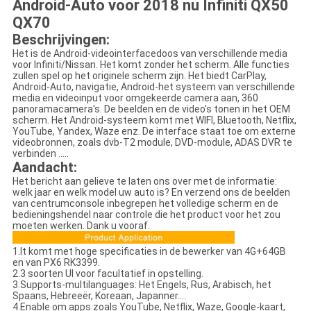
Android-Auto voor 2018 nu Infiniti QX50
QX70
Beschrijvingen:
Het is de Android-videointerfacedoos van verschillende media
voor Infiniti/Nissan. Het komt zonder het scherm. Alle functies
zullen spel op het originele scherm zijn. Het biedt CarPlay,
Android-Auto, navigatie, Android-het systeem van verschillende
media en videoinput voor omgekeerde camera aan, 360
panoramacamera's. De beelden en de video's tonen in het OEM
scherm. Het Android-systeem komt met WIFI, Bluetooth, Netflix,
YouTube, Yandex, Waze enz. De interface staat toe om externe
videobronnen, zoals dvb-T2 module, DVD-module, ADAS DVR te
verbinden .....
Aandacht:
Het bericht aan gelieve te laten ons over met de informatie:
welk jaar en welk model uw auto is? En verzend ons de beelden
van centrumconsole inbegrepen het volledige scherm en de
bedieningshendel naar controle die het product voor het zou
moeten werken. Dank u vooraf.
1.It komt met hoge specificaties in de bewerker van 4G+64GB
en van PX6 RK3399.
2.3 soorten UI voor facultatief in opstelling.
3.Supports-multilanguages: Het Engels, Rus, Arabisch, het
Spaans, Hebreeër, Koreaan, Japanner….
4.Enable om apps zoals YouTube, Netflix, Waze, Google-kaart,