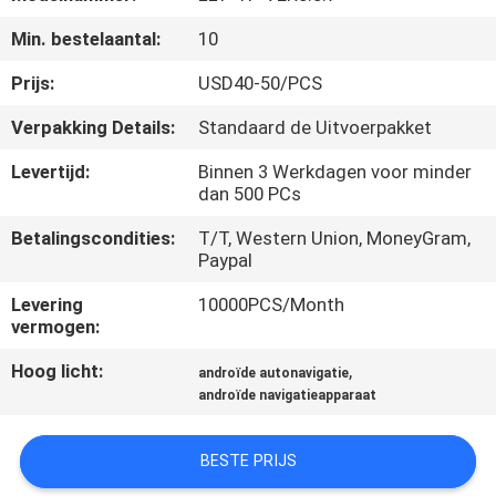
KWALITEITSCONTROLE
Min. bestelaantal:
10
CONTACTEER
Prijs:
USD40-50/PCS
ONS
Verpakking Details:
Standaard de Uitvoerpakket
Levertijd:
Binnen 3 Werkdagen voor minder
NIEUWS
dan 500 PCs
Betalingscondities:
T/T, Western Union, MoneyGram,
GEVALLEN
Paypal
Levering
10000PCS/Month
SITEMAP
vermogen:
Hoog licht:
,
androïde autonavigatie
PRIVACY
androïde navigatieapparaat
POLICY
BESTE PRIJS