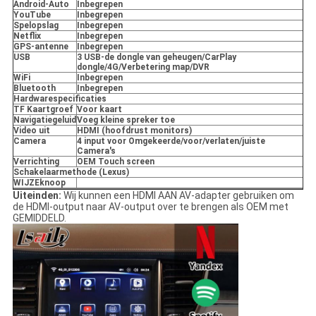
Android-Auto
Inbegrepen
YouTube
Inbegrepen
Spelopslag
Inbegrepen
Netflix
Inbegrepen
GPS-antenne
Inbegrepen
USB
3 USB-de dongle van geheugen/CarPlay
dongle/4G/Verbetering map/DVR
WiFi
Inbegrepen
Bluetooth
Inbegrepen
Hardwarespecificaties
TF Kaartgroef
Voor kaart
Navigatiegeluid
Voeg kleine spreker toe
Video uit
HDMI (hoofdrust monitors)
Camera
4 input voor Omgekeerde/voor/verlaten/juiste
Camera's
Verrichting
OEM Touch screen
Schakelaarmethode (Lexus)
WIJZEknoop
Uiteinden:
Wij kunnen een HDMI AAN AV-adapter gebruiken om
de HDMI-output naar AV-output over te brengen als OEM met
GEMIDDELD.