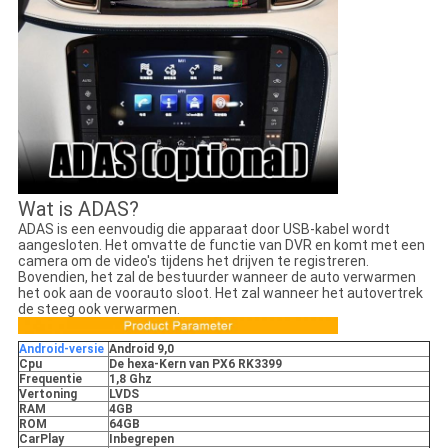
Wat is ADAS?
ADAS is een eenvoudig die apparaat door USB-kabel wordt
aangesloten. Het omvatte de functie van DVR en komt met een
camera om de video's tijdens het drijven te registreren.
Bovendien, het zal de bestuurder wanneer de auto verwarmen
het ook aan de voorauto sloot. Het zal wanneer het autovertrek
de steeg ook verwarmen.
Android-versie
Android 9,0
Cpu
De hexa-Kern van PX6 RK3399
Frequentie
1,8 Ghz
Vertoning
LVDS
RAM
4GB
ROM
64GB
CarPlay
Inbegrepen