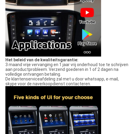
Het beleid van de kwaliteitsgarantie:
3 maand vrije vervanging en 1 jaar vrij onderhoud toe te schrijven
aan productprobleem. Verzend goederen in 1 of 2 dagen na
volledige ontvangen betaling.
De klantenserviceafdeling zal met u door whatsapp, e-mail,
skype voor de naverkoopdienst contacteren.