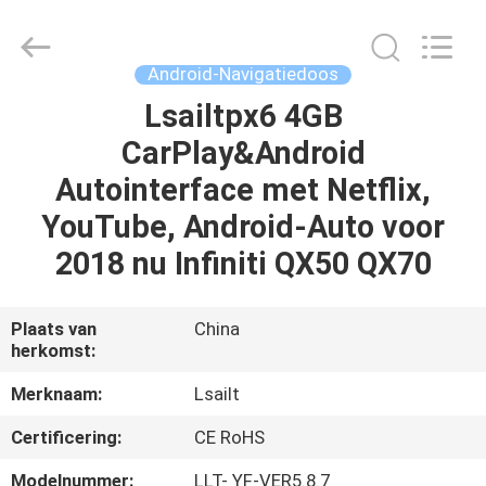
2026
Shenzhen
Xinsongxia
Automobile
Electron
Android-Navigatiedoos
Co.,Ltd.
All
Rights
Lsailtpx6 4GB
HUIS
Reserved.
CarPlay&Android
PRODUCTEN
Autointerface met Netflix,
YouTube, Android-Auto voor
VIDEOS
2018 nu Infiniti QX50 QX70
ONGEVEER
Plaats van
China
herkomst:
ONS
Merknaam:
Lsailt
FABRIEKSREIS
Certificering:
CE RoHS
Modelnummer:
LLT- YF-VER5.8.7