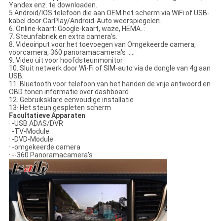
Yandex enz. te downloaden.
5.Android/IOS telefoon die aan OEM het scherm via WiFi of USB-
kabel door CarPlay/Android-Auto weerspiegelen.
6. Online-kaart: Google-kaart, waze, HEMA…
7. Steunfabriek en extra camera's.
8. Videoinput voor het toevoegen van Omgekeerde camera,
voorcamera, 360 panoramacamera's .....
9. Video uit voor hoofdsteunmonitor
10. Sluit netwerk door Wi-Fi of SIM-auto via de dongle van 4g aan
USB.
11. Bluetooth voor telefoon van het handen de vrije antwoord en
OBD tonen informatie over dashboard.
12. Gebruiksklare eenvoudige installatie
13· Het steun gespleten scherm
Facultatieve Apparaten
· -USB ADAS/DVR
· -TV-Module
· -DVD-Module
· -omgekeerde camera
· --360 Panoramacamera's