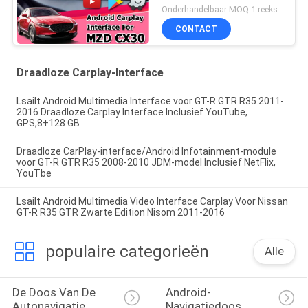
Mazda CX30 2020
Onderhandelbaar MOQ:1 reeks
CONTACT
Draadloze Carplay-Interface
Lsailt Android Multimedia Interface voor GT-R GTR R35 2011-
2016 Draadloze Carplay Interface Inclusief YouTube,
GPS,8+128 GB
Draadloze CarPlay-interface/Android Infotainment-module
voor GT-R GTR R35 2008-2010 JDM-model Inclusief NetFlix,
YouTbe
Lsailt Android Multimedia Video Interface Carplay Voor Nissan
GT-R R35 GTR Zwarte Edition Nisom 2011-2016
populaire categorieën
Alle
De Doos Van De 
Android-
Autonavigatie
Navigatiedoos