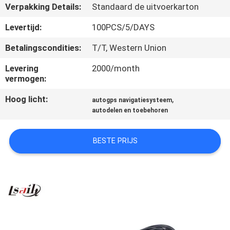
KWALITEITSCONTROLE
Verpakking Details:
Standaard de uitvoerkarton
Levertijd:
100PCS/5/DAYS
CONTACTEER
Betalingscondities:
T/T, Western Union
ONS
Levering
2000/month
vermogen:
NIEUWS
Hoog licht:
,
autogps navigatiesysteem
autodelen en toebehoren
GEVALLEN
BESTE PRIJS
SITEMAP
PRIVACY
POLICY