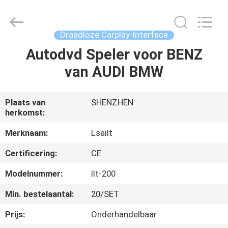
2026
Shenzhen
Xinsongxia
Automobile
Electron
Draadloze Carplay-Interface
Co.,Ltd.
All
Rights
Autodvd Speler voor BENZ
HUIS
Reserved.
van AUDI BMW
PRODUCTEN
Plaats van
SHENZHEN
herkomst:
VIDEOS
Merknaam:
Lsailt
ONGEVEER
Certificering:
CE
ONS
Modelnummer:
llt-200
Min. bestelaantal:
20/SET
FABRIEKSREIS
Prijs:
Onderhandelbaar