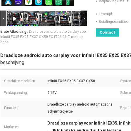
Verpakking Details:
Levertijd:
Betalingscondities:
Grote Afbeelding :
Draadloze android auto carplay voor
Contact
Infiniti EX35 EX25 EX37 QX50 EX IT08 08IT module
doos
Draadloze android auto carplay voor Infiniti EX35 EX25 EX
beschrijving
Geschikte modellen:
Infiniti EX25 EX35 EX37 QX50
Systee
Werkspanning:
9-12V
Scherm
Draadloze carplay android automatische
Functies:
Bestur
schermprojectie
Draadloze carplay voor Infiniti EX35
Infini
,
Markeren:
IT08 Infiniti EX android auto interface