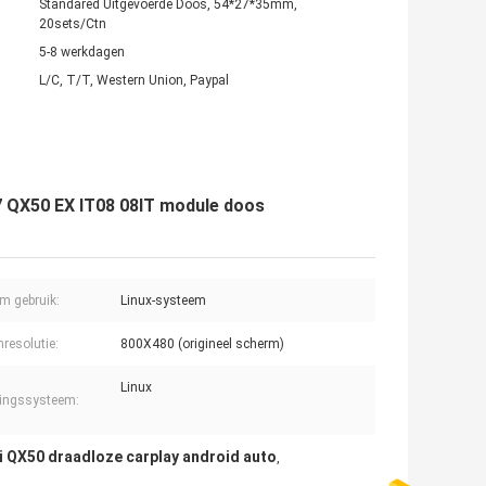
Standared Uitgevoerde Doos, 54*27*35mm,
20sets/Ctn
5-8 werkdagen
L/C, T/T, Western Union, Paypal
37 QX50 EX IT08 08IT module doos
m gebruik:
Linux-systeem
resolutie:
800X480 (origineel scherm)
Linux
ingssysteem:
ti QX50 draadloze carplay android auto
,