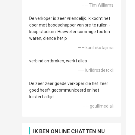
—— Tim Williams
De verkoper is zeer vriendelijk. Ik kocht het
door met boodschapper van pre te ruilen -
koop stadium. Hoewel er sommige fouten
waren, diende het p
—— kunihikotajima
verbind ontbroken, werkt alles
—— iuriidrozdetckii
De zeer zeer goede verkoper die het zeer
goed heeft gecommuniceerd en het
luistert altijd
—— goullimed ali
IK BEN ONLINE CHATTEN NU