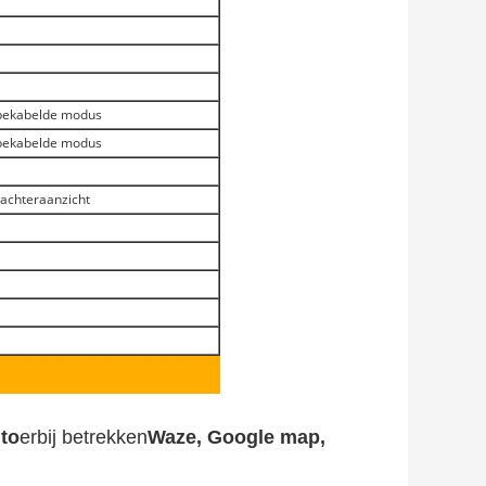
 bekabelde modus
 bekabelde modus
 achteraanzicht
to
erbij betrekken
Waze, Google map,