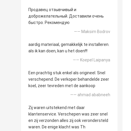
Продавец отзывчивый и
доброжелательный. Доставили очень
быстро. Рекомендую
—— Maksim Bodrov
aardig materiaal, gemakkelijk te installeren.
als ik kan doen, kan u het doen!!!
—— Koepel Laipanya
Een prachtig stuk enkel als origineel. Snel
verschepend. De verkoper behandelde zeer
koel, zeer tevreden met de aankoop
—— ahmad ababneeh
Zij waren uitstekend met daar
klantenservice. Verschepen was zeer snel
en zij verzonden alles zij ook verondersteld
waren. De enige klacht was Th