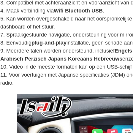
3. Compatibel met achteraanzicht en vooraanzicht van d
4. Maak verbinding via
Wifi Bluetooth USB
.
5. Kan worden overgeschakeld naar het oorspronkelijke 
dashboard of het stuur.
7. Spraakgestuurde navigatie, ondersteuning voor mirror
8. Eenvoudig
plug-and-play
installatie
, geen schade aan 
9. Meerdere talen worden ondersteund, inclusief
Engels
Arabisch Perzisch Japans Koreaans Hebreeuws
enzo
10. Video in de meeste formaten kan op een USB-schij
11. Voor voertuigen met Japanse specificaties (JDM) 
radio.