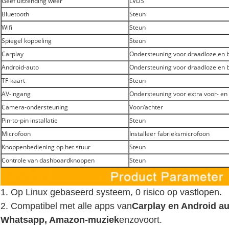
Geef uitzending weer
LVDS
Bluetooth
Steun
Wifi
Steun
Spiegel koppeling
Steun
Carplay
Ondersteuning voor draadloze en
Android-auto
Ondersteuning voor draadloze en
TF-kaart
Steun
AV-ingang
Ondersteuning voor extra voor- en
Camera-ondersteuning
Voor/achter
Pin-to-pin installatie
Steun
Microfoon
Installeer fabrieksmicrofoon
Knoppenbediening op het stuur
Steun
Controle van dashboardknoppen
Steun
1. Op Linux gebaseerd systeem, 0 risico op vastlopen.
2. Compatibel met alle apps van
Carplay en Android au
Whatsapp, Amazon-muziek
enzovoort.