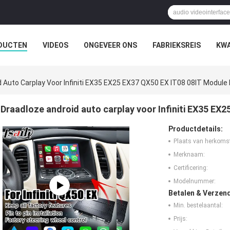
DUCTEN
VIDEOS
ONGEVEER ONS
FABRIEKSREIS
KWA
 Auto Carplay Voor Infiniti EX35 EX25 EX37 QX50 EX IT08 08IT Module
Draadloze android auto carplay voor Infiniti EX35 EX
Productdetails:
Plaats van herkoms
Merknaam:
Certificering:
Modelnummer:
Betalen & Verzen
Min. bestelaantal:
Prijs: