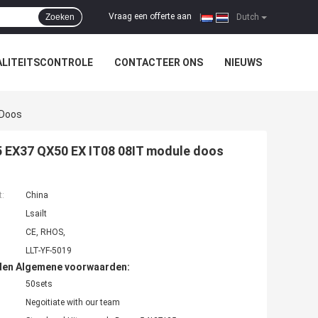
Vraag een offerte aan
Zoeken
|
Dutch
LITEITSCONTROLE
CONTACTEER ONS
NIEUWS
 Doos
25 EX37 QX50 EX IT08 08IT module doos
t:
China
Lsailt
CE, RHOS,
LLT-YF-5019
den Algemene voorwaarden:
50sets
Negoitiate with our team