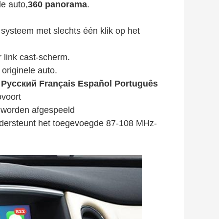
e auto,
360 panorama
.
systeem met slechts één klik op het
 link cast-scherm.
originele auto.
 Pусский Français Español Português
voort
f worden afgespeeld
ondersteunt het toegevoegde 87-108 MHz-