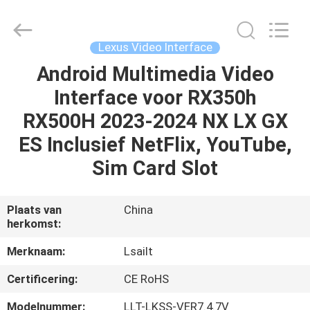
2026
Shenzhen
Xinsongxia
Automobile
Electron
Lexus Video Interface
Co.,Ltd.
All
Rights
Android Multimedia Video
HUIS
Reserved.
Interface voor RX350h
PRODUCTEN
RX500H 2023-2024 NX LX GX
ES Inclusief NetFlix, YouTube,
VIDEOS
Sim Card Slot
ONGEVEER
Plaats van
China
herkomst:
ONS
Merknaam:
Lsailt
FABRIEKSREIS
Certificering:
CE RoHS
Modelnummer:
LLT-LKSS-VER7.4.7V