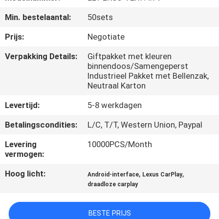
KWALITEITSCONTROLE
Min. bestelaantal:
50sets
CONTACTEER
Prijs:
Negotiate
ONS
Verpakking Details:
Giftpakket met kleuren
binnendoos/Samengeperst
Industrieel Pakket met Bellenzak,
NIEUWS
Neutraal Karton
Levertijd:
5-8 werkdagen
GEVALLEN
Betalingscondities:
L/C, T/T, Western Union, Paypal
SITEMAP
Levering
10000PCS/Month
vermogen:
Hoog licht:
,
,
PRIVACY
Android-interface
Lexus CarPlay
draadloze carplay
POLICY
BESTE PRIJS