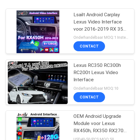
Lsailt Android Carplay
Lexus Video Interface
voor 2016-2019 RX 350
RX450h RX200t RX350L
Onderhandelbaar MOQ:1 Instellen
RX450L RX300 RX350
CONTACT
Lexus RC350 RC300h
RC200t Lexus Video
Interface
Onderhandelbaar MOQ:10
CONTACT
OEM Android Upgrade
Module voor Lexus
RX450h, RX350 RX270
2016-2021 Integratie
USD40-50/PCS MOQ:50