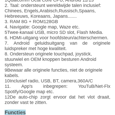
1Qualcomm Octa Core CPU, Android 11/13
2. Taal: ondersteunt wereldwijde talen inclusief:
Chinees, Engels,Arabisch,Russisch,Spaans,
Hebreeuws, Koreaans, Japans.......
3. RAM 8G + ROM128GB
4. Navigatie: Google map, Waze etc.
5Twee-kanaal USB, micro SD slot, Flash Media.
6. HDMI-uitgang voor hoofdsteun/achterschermen.
7. Android geluidsuitgang van de originele
luidspreker met hoge kwaliteit.
8. Ondersteun originele touchpad, joystick,
stuurwiel en OEM knoppen besturen Android
systeem.
9Bewaar alle originele functies, niet de originele
kabels.
10Inclusief radio, USB, BT, camera,360A/C
11. App's inbegrepen: YouTuB/Net-Flx
Spotify/Google map etc.
12De auto-chip zorgt ervoor dat het vlot draait,
zonder vast te zitten.
Functies