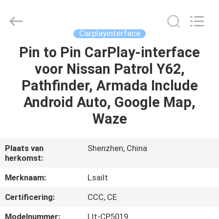
2026
Shenzhen
Xinsongxia
Automobile
Electron
Carplayinterface
Co.,Ltd.
All
Rights
Pin to Pin CarPlay-interface
HUIS
Reserved.
voor Nissan Patrol Y62,
PRODUCTEN
Pathfinder, Armada Include
Android Auto, Google Map,
VIDEOS
Waze
ONGEVEER
Plaats van
Shenzhen, China
herkomst:
ONS
Merknaam:
Lsailt
FABRIEKSREIS
Certificering:
CCC, CE
Modelnummer:
Llt-CP5019