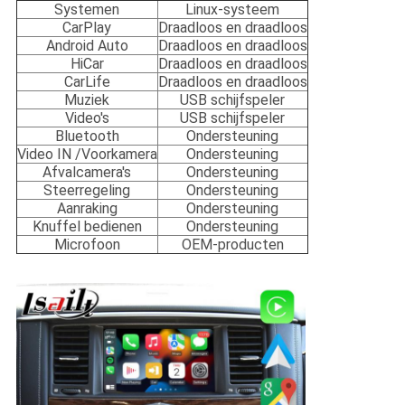
Systemen
Linux-systeem
CarPlay
Draadloos en draadloos
Android Auto
Draadloos en draadloos
HiCar
Draadloos en draadloos
CarLife
Draadloos en draadloos
Muziek
USB schijfspeler
Video's
USB schijfspeler
Bluetooth
Ondersteuning
Video IN /Voorkamera
Ondersteuning
Afvalcamera's
Ondersteuning
Steerregeling
Ondersteuning
Aanraking
Ondersteuning
Knuffel bedienen
Ondersteuning
Microfoon
OEM-producten