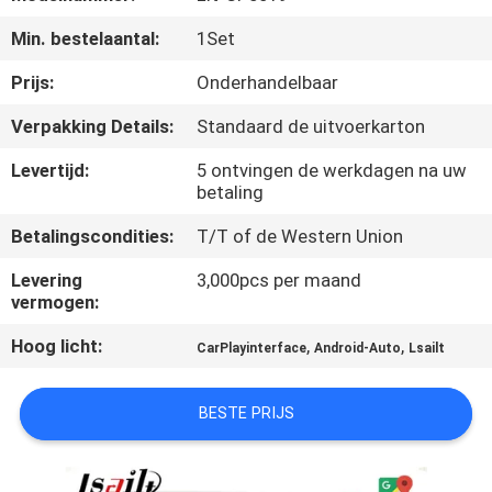
KWALITEITSCONTROLE
Min. bestelaantal:
1Set
CONTACTEER
Prijs:
Onderhandelbaar
ONS
Verpakking Details:
Standaard de uitvoerkarton
Levertijd:
5 ontvingen de werkdagen na uw
NIEUWS
betaling
Betalingscondities:
T/T of de Western Union
GEVALLEN
Levering
3,000pcs per maand
vermogen:
SITEMAP
Hoog licht:
,
,
CarPlayinterface
Android-Auto
Lsailt
PRIVACY
BESTE PRIJS
POLICY