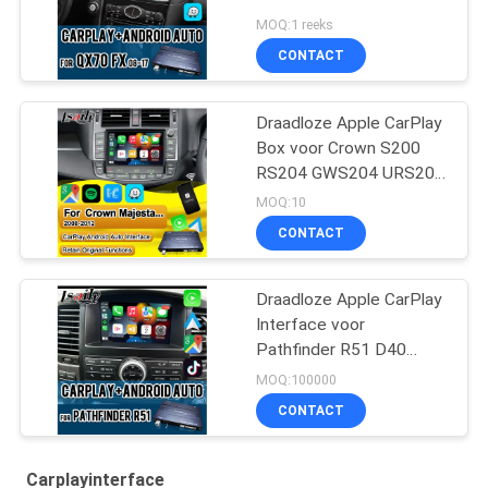
MOQ:1 reeks
CONTACT
Draadloze Apple CarPlay
Box voor Crown S200
RS204 GWS204 URS204
URS206 Majesta XV
MOQ:10
Athlete Saloon Toyota
CONTACT
Geïntegreerde Android
Auto
Draadloze Apple CarPlay
Interface voor
Pathfinder R51 D40
Navara 08IT met Android
MOQ:100000
Auto, Bluetooth, WiFi,
CONTACT
YouTube Music
Carplayinterface