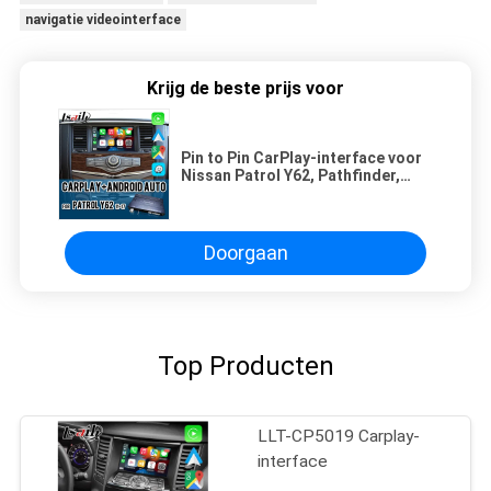
navigatie videointerface
Krijg de beste prijs voor
Pin to Pin CarPlay-interface voor
Nissan Patrol Y62, Pathfinder,
Armada Include Android Auto,
Google Map, Waze
Doorgaan
Top Producten
LLT-CP5019 Carplay-
interface