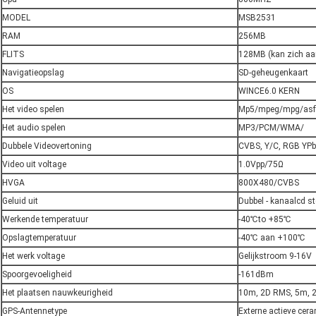
MODEL
MSB2531
RAM
256MB
FLITS
128MB (kan zich aan
Navigatieopslag
SD-geheugenkaart
OS
WINCE6.0 KERN
Het video spelen
Mp5/mpeg/mpg/asf
Het audio spelen
MP3/PCM/WMA/
Dubbele Videovertoning
CVBS, Y/C, RGB YPb
Video uit voltage
1.0Vpp/75Ω
HVGA
800X480/CVBS
Geluid uit
Dubbel - kanaalcd st
Werkende temperatuur
-40℃to +85℃
Opslagtemperatuur
-40℃ aan +100℃
Het werk voltage
Gelijkstroom 9-16V
Spoorgevoeligheid
-161dBm
Het plaatsen nauwkeurigheid
10m, 2D RMS, 5m, 2
GPS-Antennetype
Externe actieve cer