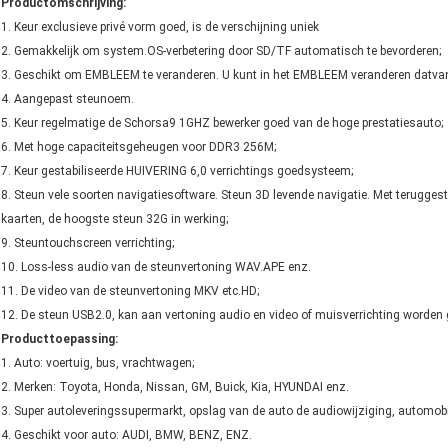
Productomschrijving:
1. Keur exclusieve privé vorm goed, is de verschijning uniek
2. Gemakkelijk om system.OS-verbetering door SD/TF automatisch te bevorderen;
3. Geschikt om EMBLEEM te veranderen. U kunt in het EMBLEEM veranderen datvan
4. Aangepast steunoem.
5. Keur regelmatige de Schorsa9 1GHZ bewerker goed van de hoge prestatiesauto;
6. Met hoge capaciteitsgeheugen voor DDR3 256M;
7. Keur gestabiliseerde HUIVERING 6,0 verrichtings goedsysteem;
8. Steun vele soorten navigatiesoftware. Steun 3D levende navigatie. Met terugges
kaarten, de hoogste steun 32G in werking;
9. Steuntouchscreen verrichting;
10. Loss-less audio van de steunvertoning WAV.APE enz.
11. De video van de steunvertoning MKV etc.HD;
12. De steun USB2.0, kan aan vertoning audio en video of muisverrichting worden g
Producttoepassing:
1. Auto: voertuig, bus, vrachtwagen;
2. Merken: Toyota, Honda, Nissan, GM, Buick, Kia, HYUNDAI enz.
3. Super autoleveringssupermarkt, opslag van de auto de audiowijziging, automobie
4. Geschikt voor auto: AUDI, BMW, BENZ, ENZ.