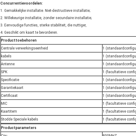
Concurrentievoordelen:
1. Gemakkelijke installatie. Niet-destructieve installatie;
2. Willekeurige installatie, zonder secundaire installatie;
3. Eenvoudige functies, sterke stabiliteit, die nuttiger,
4. Geschikt om kaart te bevorderen.
Producttoebehoren
Centrale verwerkingseenheid
1 (standaardconfigu
kabels
1 (standaardconfigu
Antenne
1 (standaardconfigu
SPK
1 (facultatieve confi
Specificatie
1 (standaardconfigu
Garantiekaart
1 (standaardconfigu
Certificaat
1 (standaardconfigu
MIC
1 (facultatieve confi
Kaartitem
1 (facultatieve confi
Stodde Speciale kabels
1 (facultatieve confi
Productparameters
Cpu
800MHZ