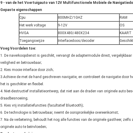
9 - van de het Voertuigauto van 12V Multifunctionele Mobiele de Navigat
Gepaste eigenschappen
Cpu
800MHZ/1GHZ
RAM
Het werk voltage
9-12V
OS
HVGA
800X480/480X234
KAART
Toegangswijze
Interfacedoos/decoder
Geschikt
Voeg Voordelen toe:
1. De naverkoopdienst is geschikt, vervangt de adaptermodule direct, vergelijkbaar 
veiligheid en betrouwbaar;
2. Kies mooie interface door zich;
3.Achieve de met de hand geschreven navigatie, en controleert de navigatie door he
het is geschikter en flexibel.
4. Niet-destructief installatieontwerp, dat niet aan de draden van originele auto bes
draadbesnoeiing;
5. Kies vrij installatiefuncties (facultatief Bluetooth);
6. De technologie is betrouwbaar, neemt de oorspronkelijke overeenkomst;
7. Na de verbetering, behoudt het nog alle functies van de originele gastheer, zelfs
originele auto te beïnvloeden;