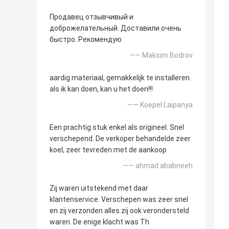
Продавец отзывчивый и
доброжелательный. Доставили очень
быстро. Рекомендую
—— Maksim Bodrov
aardig materiaal, gemakkelijk te installeren.
als ik kan doen, kan u het doen!!!
—— Koepel Laipanya
Een prachtig stuk enkel als origineel. Snel
verschepend. De verkoper behandelde zeer
koel, zeer tevreden met de aankoop
—— ahmad ababneeh
Zij waren uitstekend met daar
klantenservice. Verschepen was zeer snel
en zij verzonden alles zij ook verondersteld
waren. De enige klacht was Th