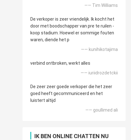
—— Tim Williams
De verkoper is zeer vriendelijk. Ik kocht het
door met boodschapper van pre te ruilen -
koop stadium. Hoewel er sommige fouten
waren, diende het p
—— kunihikotajima
verbind ontbroken, werkt alles
—— iuriidrozdetckii
De zeer zeer goede verkoper die het zeer
goed heeft gecommuniceerd en het
luistert altijd
—— goullimed ali
IK BEN ONLINE CHATTEN NU