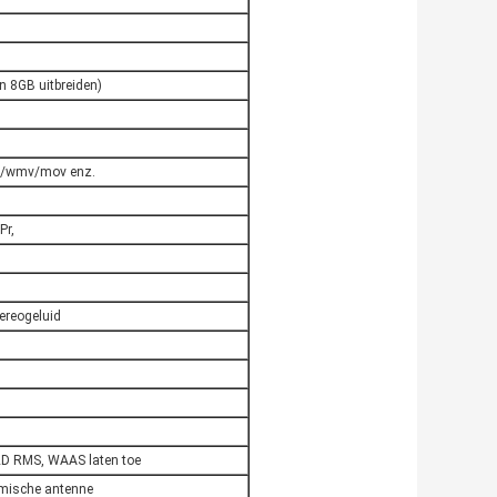
 8GB uitbreiden)
/wmv/mov enz.
Pr,
ereogeluid
D RMS, WAAS laten toe
amische antenne