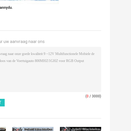
Jannydu.
ur uw aanvraag naar ons
(
0
/ 3000)