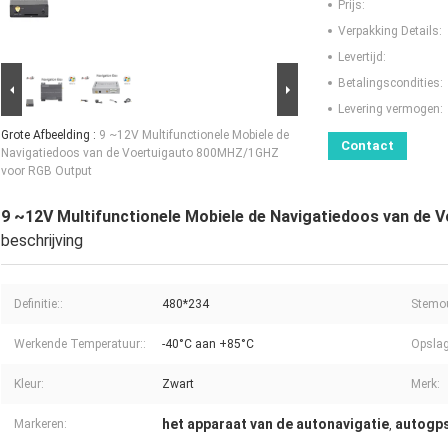
Prijs:
Verpakking Details:
Levertijd:
Betalingscondities:
Levering vermogen:
Grote Afbeelding :
9 ~12V Multifunctionele Mobiele de
Contact
Navigatiedoos van de Voertuigauto 800MHZ/1GHZ
voor RGB Output
9 ~12V Multifunctionele Mobiele de Navigatiedoos van d
beschrijving
Definitie::
480*234
Stemou
Werkende Temperatuur::
-40°C aan +85°C
Opslag
Kleur:
Zwart
Merk:
het apparaat van de autonavigatie
autogps
Markeren:
,