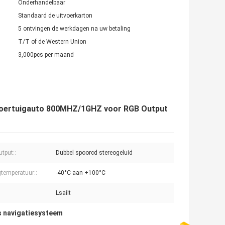
Onderhandelbaar
Standaard de uitvoerkarton
5 ontvingen de werkdagen na uw betaling
T/T of de Western Union
3,000pcs per maand
e Voertuigauto 800MHZ/1GHZ voor RGB Output
tput::
Dubbel spoorcd stereogeluid
temperatuur::
-40°C aan +100°C
Lsailt
 navigatiesysteem