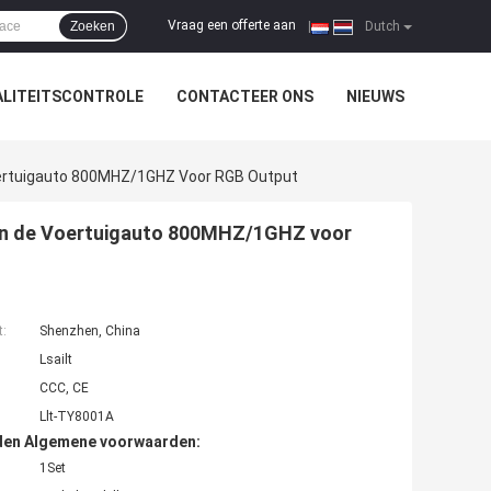
Vraag een offerte aan
Zoeken
|
Dutch
LITEITSCONTROLE
CONTACTEER ONS
NIEUWS
Voertuigauto 800MHZ/1GHZ Voor RGB Output
van de Voertuigauto 800MHZ/1GHZ voor
t:
Shenzhen, China
Lsailt
CCC, CE
Llt-TY8001A
den Algemene voorwaarden:
1Set