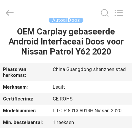
2026
Shenzhen
Xinsongxia
Automobile
Electron
Autoai Doos
Co.,Ltd.
All
Rights
OEM Carplay gebaseerde
HUIS
Reserved.
Android Interfaceai Doos voor
PRODUCTEN
Nissan Patrol Y62 2020
VIDEOS
Plaats van
China Guangdong shenzhen stad
herkomst:
ONGEVEER
Merknaam:
Lsailt
ONS
Certificering:
CE ROHS
Modelnummer:
Llt-CP 8013 8013H Nissan 2020
FABRIEKSREIS
Min. bestelaantal:
1 reeksen