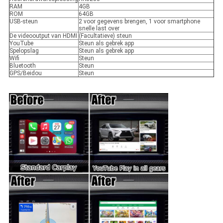
RAM
4GB
ROM
64GB
USB-steun
2 voor gegevens brengen, 1 voor smartphone
snelle last over
De videooutput van HDMI
(Facultatieve) steun
YouTube
Steun als gebrek app
Spelopslag
Steun als gebrek app
Wifi
Steun
Bluetooth
Steun
GPS/Beidou
Steun