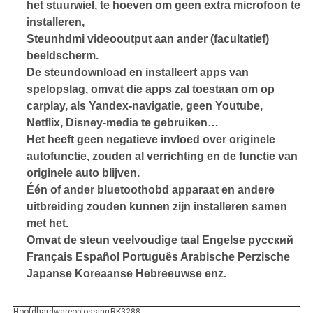
het stuurwiel, te hoeven om geen extra microfoon te
installeren,
Steunhdmi videooutput aan ander (facultatief)
beeldscherm.
De steundownload en installeert apps van
spelopslag, omvat die apps zal toestaan om op
carplay, als Yandex-navigatie, geen Youtube,
Netflix, Disney-media te gebruiken…
Het heeft geen negatieve invloed over originele
autofunctie, zouden al verrichting en de functie van
originele auto blijven.
Één of ander bluetoothobd apparaat en andere
uitbreiding zouden kunnen zijn installeren samen
met het.
Omvat de steun veelvoudige taal Engelse русский
Français Español Português Arabische Perzische
Japanse Koreaanse Hebreeuwse enz.
Hoofdhardwareoplossing
RK3288