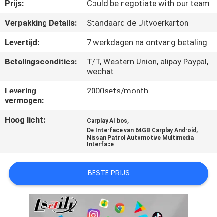
KWALITEITSCONTROLE
Prijs:
Could be negotiate with our team
Verpakking Details:
Standaard de Uitvoerkarton
CONTACTEER
Levertijd:
7 werkdagen na ontvang betaling
ONS
Betalingscondities:
T/T, Western Union, alipay Paypal,
wechat
NIEUWS
Levering
2000sets/month
vermogen:
GEVALLEN
Hoog licht:
,
Carplay AI bos
,
De Interface van 64GB Carplay Android
Nissan Patrol Automotive Multimedia
SITEMAP
Interface
PRIVACY
BESTE PRIJS
POLICY