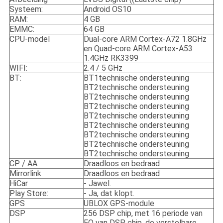
Systeem:
Android OS10
RAM:
4 GB
EMMC:
64 GB
CPU-model
Dual-core ARM Cortex-A72 1.8GHz
en Quad-core ARM Cortex-A53
1.4GHz RK3399
WIFI:
2.4 / 5 GHz
BT:
BT1technische ondersteuning
BT2technische ondersteuning
BT2technische ondersteuning
BT2technische ondersteuning
BT2technische ondersteuning
BT2technische ondersteuning
BT2technische ondersteuning
BT2technische ondersteuning
BT2technische ondersteuning
CP / AA
Draadloos en bedraad
Mirrorlink
Draadloos en bedraad
HiCar
- Jawel.
Play Store:
- Ja, dat klopt.
GPS
UBLOX GPS-module
DSP
256 DSP chip, met 16 periode van
EQ van DSP chip, de verstelbare