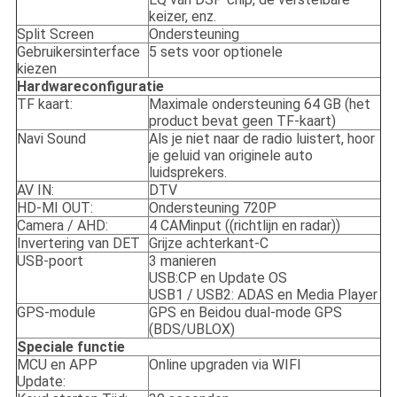
keizer, enz.
Split Screen
Ondersteuning
Gebruikersinterface
5 sets voor optionele
kiezen
Hardwareconfiguratie
TF kaart:
Maximale ondersteuning 64 GB (het
product bevat geen TF-kaart)
Navi Sound
Als je niet naar de radio luistert, hoor
je geluid van originele auto
luidsprekers.
AV IN:
DTV
HD-MI OUT:
Ondersteuning 720P
Camera / AHD:
4 CAMinput ((richtlijn en radar))
Invertering van DET
Grijze achterkant-C
USB-poort
3 manieren
USB:CP en Update OS
USB1 / USB2: ADAS en Media Player
GPS-module
GPS en Beidou dual-mode GPS
(BDS/UBLOX)
Speciale functie
MCU en APP
Online upgraden via WIFI
Update: