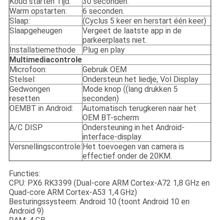
Koud starten Tijd:
30 seconden.
Warm opstarten:
6 seconden.
Slaap:
(Cyclus 5 keer en herstart één keer)
Slaapgeheugen
Vergeet de laatste app in de
parkeerplaats niet.
Installatiemethode
Plug en play
Multimediacontrole
Microfoon:
Gebruik OEM
Stelsel:
Ondersteun het liedje, Vol Display
Gedwongen
Mode knop ((lang drukken 5
resetten
seconden)
OEMBT in Android:
Automatisch terugkeren naar het
OEM BT-scherm
A/C DISP
Ondersteuning in het Android-
interface-display
Versnellingscontrole:
Het toevoegen van camera is
effectief onder de 20KM.
Functies:
CPU: PX6 RK3399 (Dual-core ARM Cortex-A72 1,8 GHz en
Quad-core ARM Cortex-A53 1,4 GHz)
Besturingssysteem: Android 10 (toont Android 10 en
Android 9)