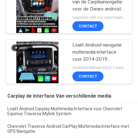
van de Carplaynavigatie
voor de Dwars androïde
auto van Chevrolet
negotiate with our sales team MOQ:10 stukken
CONTACT
Lsailt Android navigatie
multimedia interface
voor 2014-2019
Chevrolet Silverado 1500
Onderhandelbaar MOQ:1 Instellen
2500 3500 Mylink
CONTACT
systeem
Carplay de Interface Van verschillende media
Lsailt Android Carplay Multimedia Interface voor Chevrolet
Equinox Traverse Mylink System
Chevrolet Traverse Android CarPlay Multimedia Interface met
GPS Navigatie