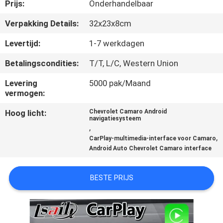
KWALITEITSCONTROLE
Prijs:
Onderhandelbaar
Verpakking Details:
32x23x8cm
CONTACTEER
Levertijd:
1-7 werkdagen
ONS
Betalingscondities:
T/T, L/C, Western Union
NIEUWS
Levering
5000 pak/Maand
vermogen:
Hoog licht:
Chevrolet Camaro Android
GEVALLEN
navigatiesysteem
,
,
CarPlay-multimedia-interface voor Camaro
SITEMAP
Android Auto Chevrolet Camaro interface
PRIVACY
BESTE PRIJS
POLICY