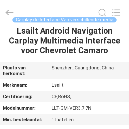
2026
Shenzhen
Xinsongxia
Automobile
Electron
Carplay de Interface Van verschillende media
Co.,Ltd.
All
Rights
Lsailt Android Navigation
HUIS
Reserved.
Carplay Multimedia Interface
PRODUCTEN
voor Chevrolet Camaro
VIDEOS
Plaats van
Shenzhen, Guangdong, China
herkomst:
ONGEVEER
Merknaam:
Lsailt
ONS
Certificering:
CE,RoHS,
Modelnummer:
LLT-GM-VER3.7.7N
FABRIEKSREIS
Min. bestelaantal:
1 Instellen