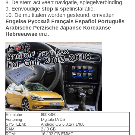
8. De stem activeert navigatie, spiegelverbinding.
9. Eenvoudige
stop & spel
installatie.
10. De multitalen worden gesteund, omvatten
Engelse Pусский Français Español Português
Arabische Perzische Japanse Koreaanse
Hebreeuwse
enz.
Resolutie
800X480
Vertoning
Digitale LVDS
SYSTEEM:
Android OS 6.0.1/7.1/9,0
RAM:
2 / 3 GB
ROM:
16 / 32 GB EMMC