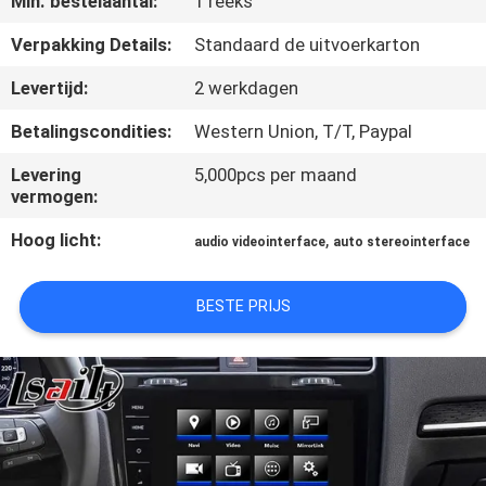
Min. bestelaantal:
1 reeks
KWALITEITSCONTROLE
Verpakking Details:
Standaard de uitvoerkarton
CONTACTEER
Levertijd:
2 werkdagen
ONS
Betalingscondities:
Western Union, T/T, Paypal
Levering
5,000pcs per maand
NIEUWS
vermogen:
Hoog licht:
,
audio videointerface
auto stereointerface
GEVALLEN
BESTE PRIJS
SITEMAP
PRIVACY
POLICY