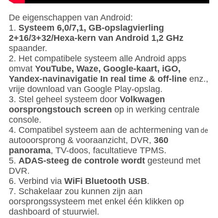
De eigenschappen van Android:
1.
Systeem 6,0/7,1, GB-opslagvierling
2+16/3+32/Hexa-kern van Android 1,2 GHz
spaander.
2. Het compatibele systeem alle Android apps
omvat
YouTube, Waze, Google-kaart, iGO,
Yandex-navinavigatie In real time & off-line
enz.,
vrije download van Google Play-opslag.
3. Stel geheel systeem door
Volkwagen
oorsprongstouch screen
op in werking centrale
console.
4. Compatibel systeem aan de achtermening van
de
autooorsprong & vooraanzicht, DVR,
360
panorama
, TV-doos, facultatieve TPMS.
5.
ADAS-steeg de controle wordt
gesteund met
DVR.
6. Verbind via
WiFi Bluetooth USB
.
7. Schakelaar zou kunnen zijn aan
oorsprongssysteem met enkel één klikken op
dashboard of stuurwiel.