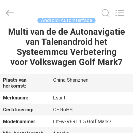
2026
Shenzhen
Xinsongxia
Automobile
Electron
Android-Autointerface
Co.,Ltd.
All
Rights
Multi van de de Autonavigatie
HUIS
Reserved.
van Talenandroid het
PRODUCTEN
Systeemmcu Verbetering
voor Volkswagen Golf Mark7
VIDEOS
Plaats van
China Shenzhen
herkomst:
ONGEVEER
ONS
Merknaam:
Lsailt
Certificering:
CE RoHS
FABRIEKSREIS
Modelnummer:
Llt-w-VER1.1.5 Golf Mark7