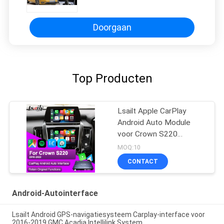
Mark7
Doorgaan
Top Producten
Lsailt Apple CarPlay
Android Auto Module
voor Crown S220
GSW224 2018-2022
MOQ:10
Integratie Mobiele
CONTACT
telefoon spiegelbeelding,
achterste camera
Android-Autointerface
Lsailt Android GPS-navigatiesysteem Carplay-interface voor
2016-2019 GMC Acadia Intellilink System