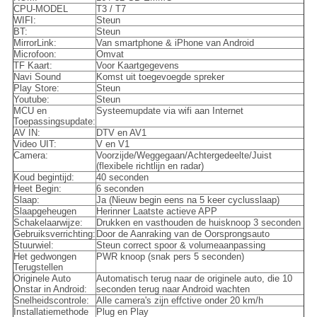
CPU-MODEL
T3 / T7
WIFI:
Steun
BT:
Steun
MirrorLink:
Van smartphone & iPhone van Android
Microfoon:
Omvat
TF Kaart:
Voor Kaartgegevens
Navi Sound
Komst uit toegevoegde spreker
Play Store:
Steun
Youtube:
Steun
MCU en
Systeemupdate via wifi aan Internet
Toepassingsupdate:
AV IN:
DTV en AV1
Video UIT:
V en V1
Camera:
Voorzijde/Weggegaan/Achtergedeelte/Juist
(flexibele richtlijn en radar)
Koud begintijd:
40 seconden
Heet Begin:
6 seconden
Slaap:
Ja (Nieuw begin eens na 5 keer cyclusslaap)
Slaapgeheugen
Herinner Laatste actieve APP
Schakelaarwijze:
Drukken en vasthouden de huisknoop 3 seconden
Gebruiksverrichting:
Door de Aanraking van de Oorsprongsauto
Stuurwiel:
Steun correct spoor & volumeaanpassing
Het gedwongen
PWR knoop (snak pers 5 seconden)
Terugstellen
Originele Auto
Automatisch terug naar de originele auto, die 10
Onstar in Android:
seconden terug naar Android wachten
Snelheidscontrole:
Alle camera's zijn effctive onder 20 km/h
Installatiemethode
Plug en Play