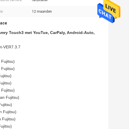
eerde camera:
facultatief
ie:
12 maanden
face
amry Touch3 met YouTue, CarPaly, Android-Auto,
et-VER7.3.7
Fujitsu)
Fujitsu)
ujitsu)
ujitsu)
Fujitsu)
an Fujitsu)
ujitsu)
 Fujitsu)
 Fujitsu)
ujitsu)