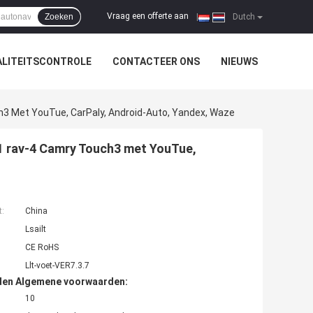
Vraag een offerte aan
Zoeken
|
Dutch
LITEITSCONTROLE
CONTACTEER ONS
NIEUWS
3 Met YouTue, CarPaly, Android-Auto, Yandex, Waze
1 rav-4 Camry Touch3 met YouTue,
t:
China
Lsailt
CE RoHS
Llt-voet-VER7.3.7
den Algemene voorwaarden:
10