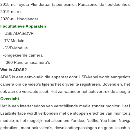
2018-nu Toyota-Plunderaar (steunpionier, Panasonic, de hoofdeenheid
2019-nu c-u
2020-nu Hooglander
Facultatieve Apparaten
· -USB ADAS/DVR
· -TV-Module
· -DVD-Module
· -omgekeerde camera
· --360 Panoramacamera's
Wat is ADAS?
ADAS is een eenvoudig die apparaat door USB-kabel wordt aangeslot
camera om de video's tijdens het drijven te registreren. Bovendien, 
ook aan de voorauto sloot. Het zal wanneer het autovertrek de steeg
Overzicht
Het is een interfacedoos van verschillende media zonder monitor. Het
Lsailtinterface wordt verbonden met de stoppen erachter van monitor
module, is het mogelijk niet alleen om Yandex, Netflix, YouTube, Naviga
gebruiken, maar ook video's, downloadtoepassingen en gebruiksusb-st