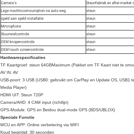
Camera's
Steunfabriek en after-market c
Lage machtscomsumption na auto weg
steun
speld aan speld installatie
steun
Mircrophone
steun
Stuurwielcontrole
steun
OEM knopencontrole
steun
OEM touch screencontrole
steun
Hardwarespecificaties
TF Kaartgroef: steun 64GBMaximum (Pakket om TF Kaart niet te omva
AV IN: AV
USB-poort: 3 USB (USB0: gebruikt om CarPlay en Update OS, USB1 te
Media Player)
HDMI UIT: Steun 720P
Camera/AHD: 4 CAM input (richtlijn)
GPS-Module: GPS en Beidou dual-mode GPS (BDS/UBLOX)
Speciale Functie
MCU en APP: Online verbetering via WIFI
Koud begintijd: 30 seconden