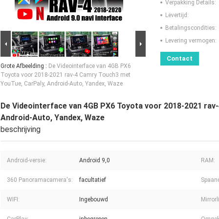
Verpakking Details:
Levertijd:
Betalingscondities:
Levering vermogen:
Contact
Grote Afbeelding :
De Videointerface van 4GB PX6
Toyota voor 2018-2021 rav-4 Camry Touch3 met
YouTue, CarPaly, Android-Auto, Yandex, Waze
De Videointerface van 4GB PX6 Toyota voor 2018-2021 rav
Android-Auto, Yandex, Waze
beschrijving
Android-versie:
Android 9,0
RAM:
360 Panoramacamera's:
facultatief
Spaand
WIFI:
Ingebouwd
Mirrorl