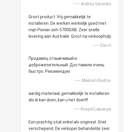
—— Andrey Savenko
Groot product. Vrij gemakkelijk te
installeren. De werken werkelijk goed met
mijn Pionier avh-5700DAB. Zeer snelle
levering aan Australië. Groot na verkoophulp
—— Dan H
Продавец отзывчивый и
доброжелательный. Доставили очень
быстро. Рекомендую
—— Maksim Bodrov
aardig materiaal, gemakkelijk te installeren.
als ik kan doen, kan u het doen!!!
—— Koepel Laipanya
Een prachtig stuk enkel als origineel. Snel
verschepend. De verkoper behandelde zeer