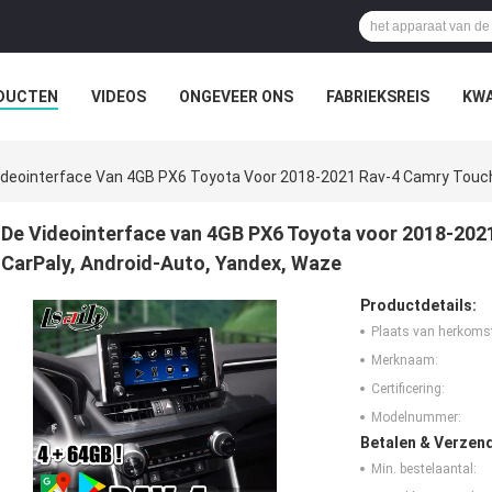
DUCTEN
VIDEOS
ONGEVEER ONS
FABRIEKSREIS
KWA
ideointerface Van 4GB PX6 Toyota Voor 2018-2021 Rav-4 Camry Touch
De Videointerface van 4GB PX6 Toyota voor 2018-202
CarPaly, Android-Auto, Yandex, Waze
Productdetails:
Plaats van herkoms
Merknaam:
Certificering:
Modelnummer:
Betalen & Verzen
Min. bestelaantal: