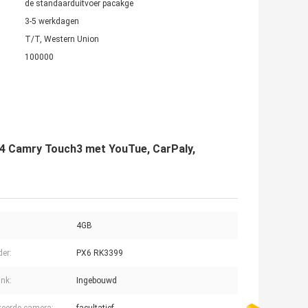
de standaarduitvoer pacakge
3-5 werkdagen
T/T, Western Union
100000
-4 Camry Touch3 met YouTue, CarPaly,
4GB
er:
PX6 RK3399
ink:
Ingebouwd