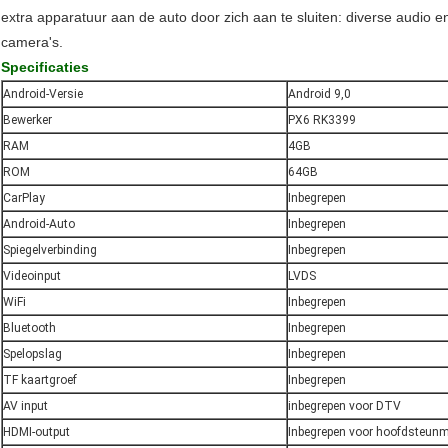
extra apparatuur aan de auto door zich aan te sluiten: diverse audio
camera's.
Specificaties
Android-Versie
Android 9,0
Bewerker
PX6 RK3399
RAM
4GB
ROM
64GB
CarPlay
Inbegrepen
Android-Auto
Inbegrepen
Spiegelverbinding
Inbegrepen
Videoinput
LVDS
WiFi
Inbegrepen
Bluetooth
Inbegrepen
Spelopslag
Inbegrepen
TF kaartgroef
Inbegrepen
AV input
inbegrepen voor DTV
HDMI-output
Inbegrepen voor hoofdsteunm