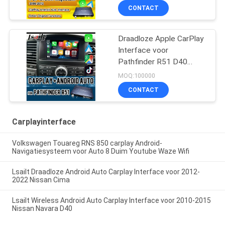
Athlete Saloon Toyota
CONTACT
Geïntegreerde Android
Auto
Draadloze Apple CarPlay
Interface voor
Pathfinder R51 D40
Navara 08IT met Android
MOQ:100000
Auto, Bluetooth, WiFi,
CONTACT
YouTube Music
Carplayinterface
Volkswagen Touareg RNS 850 carplay Android-
Navigatiesysteem voor Auto 8 Duim Youtube Waze Wifi
Lsailt Draadloze Android Auto Carplay Interface voor 2012-
2022 Nissan Cima
Lsailt Wireless Android Auto Carplay Interface voor 2010-2015
Nissan Navara D40