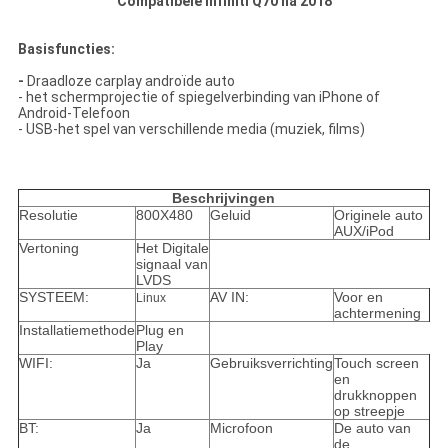
Compatibele Infiniti Q70 na 2018
Basisfuncties:
-
Draadloze carplay androïde auto
- het schermprojectie of spiegelverbinding van iPhone of
Android-Telefoon
- USB-het spel van verschillende media (muziek, films)
Beschrijvingen
Resolutie
800X480
Geluid
Originele auto
AUX/iPod
Vertoning
Het Digitale
signaal van
LVDS
SYSTEEM:
AV IN:
Voor en
Linux
achtermening
Installatiemethode
Plug en
Play
WIFI:
Ja
Gebruiksverrichting
Touch screen
en
drukknoppen
op streepje
BT:
Ja
Microfoon
De auto van
de