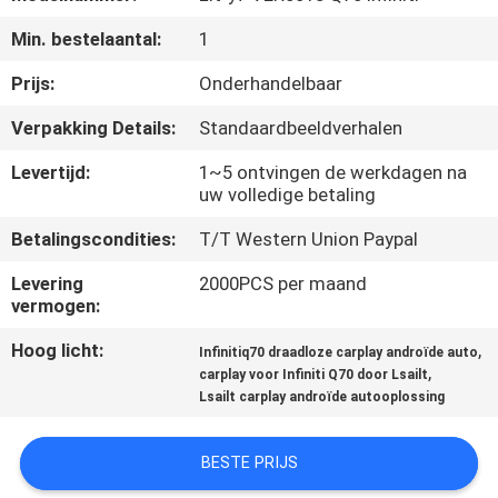
KWALITEITSCONTROLE
Min. bestelaantal:
1
CONTACTEER
Prijs:
Onderhandelbaar
ONS
Verpakking Details:
Standaardbeeldverhalen
Levertijd:
1~5 ontvingen de werkdagen na
NIEUWS
uw volledige betaling
Betalingscondities:
T/T Western Union Paypal
GEVALLEN
Levering
2000PCS per maand
vermogen:
SITEMAP
Hoog licht:
,
Infinitiq70 draadloze carplay androïde auto
,
carplay voor Infiniti Q70 door Lsailt
PRIVACY
Lsailt carplay androïde autooplossing
POLICY
BESTE PRIJS