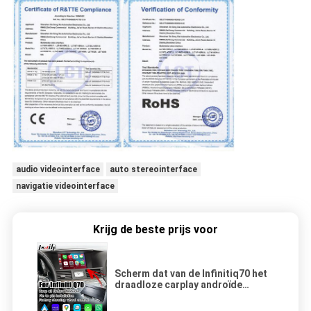
audio videointerface
auto stereointerface
navigatie videointerface
Krijg de beste prijs voor
Scherm dat van de Infinitiq70 het
draadloze carplay androïde
autotelefoon projectiemedia
doos weerspiegelt door Lsailt