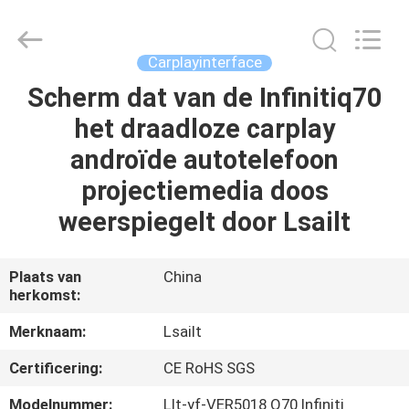
2026
Shenzhen
Xinsongxia
Automobile
Electron
Carplayinterface
Co.,Ltd.
All
Rights
Scherm dat van de Infinitiq70
HUIS
Reserved.
het draadloze carplay
PRODUCTEN
androïde autotelefoon
projectiemedia doos
VIDEOS
weerspiegelt door Lsailt
ONGEVEER
Plaats van
China
herkomst:
ONS
Merknaam:
Lsailt
FABRIEKSREIS
Certificering:
CE RoHS SGS
Modelnummer:
Llt-yf-VER5018 Q70 Infiniti