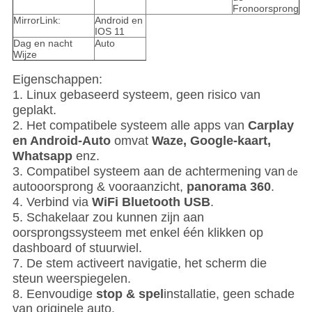
Fronoorsprong
MirrorLink:
Android en
IOS 11
Dag en nacht
Auto
Wijze
Eigenschappen:
1.
Linux gebaseerd systeem, geen risico van
geplakt.
2.
Het compatibele systeem alle apps van
Carplay
en Android-Auto
omvat
Waze, Google-kaart,
Whatsapp
enz.
3.
Compatibel systeem aan de achtermening van
de
autooorsprong & vooraanzicht,
panorama 360
.
4. Verbind via
WiFi Bluetooth USB
.
5. Schakelaar zou kunnen zijn aan
oorsprongssysteem met enkel één klikken op
dashboard of stuurwiel.
7. De stem activeert navigatie, het scherm die
steun weerspiegelen.
8. Eenvoudige
stop & spel
installatie
, geen schade
van originele auto.