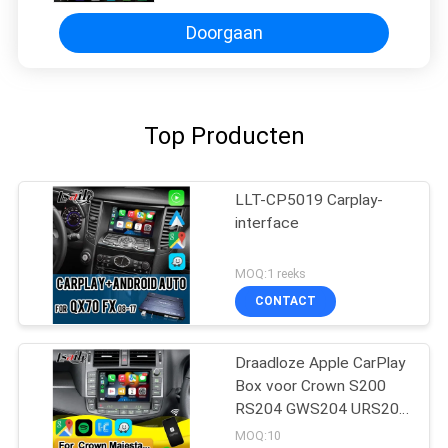
Doorgaan
Top Producten
LLT-CP5019 Carplay-
interface
MOQ:1 reeks
CONTACT
Draadloze Apple CarPlay
Box voor Crown S200
RS204 GWS204 URS204
URS206 Majesta XV
MOQ:10