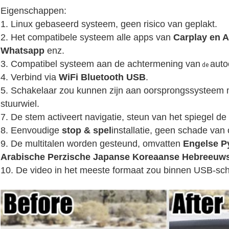
Eigenschappen:
1.
Linux gebaseerd systeem, geen risico van geplakt.
2.
Het compatibele systeem alle apps van
Carplay en 
Whatsapp
enz.
3. Compatibel systeem aan de achtermening van
auto
de
4. Verbind via
WiFi Bluetooth USB
.
5. Schakelaar zou kunnen zijn aan oorsprongssysteem m
stuurwiel.
7. De stem activeert navigatie, steun van het spiegel d
8. Eenvoudige
stop & spel
installatie
, geen schade van o
9.
De multitalen worden gesteund, omvatten
Engelse P
Arabische Perzische Japanse Koreaanse Hebreeuw
10. De video in het meeste formaat zou binnen USB-sc