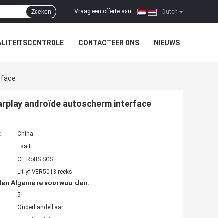
Vraag een offerte aan
Zoeken
|
Dutch
LITEITSCONTROLE
CONTACTEER ONS
NIEUWS
rface
carplay androïde autoscherm interface
t:
China
Lsailt
CE RoHS SGS
Llt-yf-VER5018 reeks
den Algemene voorwaarden:
5
Onderhandelbaar