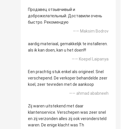
Продавец отзывчивый и
доброжелательный. Доставили очень
быстро. Рекомендую
—— Maksim Bodrov
aardig materiaal, gemakkelijk te installeren.
als ik kan doen, kan u het doen!!!
—— Koepel Laipanya
Een prachtig stuk enkel als origineel. Snel
verschepend. De verkoper behandelde zeer
koel, zeer tevreden met de aankoop
—— ahmad ababneeh
Zij waren uitstekend met daar
klantenservice. Verschepen was zeer snel
en zij verzonden alles zij ook verondersteld
waren. De enige klacht was Th