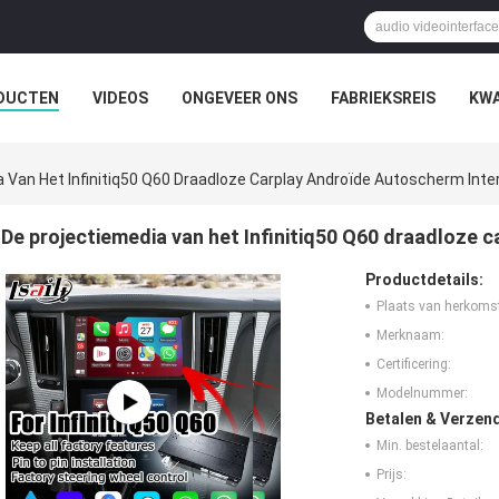
DUCTEN
VIDEOS
ONGEVEER ONS
FABRIEKSREIS
KWA
 Van Het Infinitiq50 Q60 Draadloze Carplay Androïde Autoscherm Inte
De projectiemedia van het Infinitiq50 Q60 draadloze 
Productdetails:
Plaats van herkoms
Merknaam:
Certificering:
Modelnummer:
Betalen & Verzen
Min. bestelaantal:
Prijs: