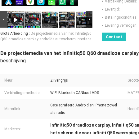
Verpakking Details:
Levertijd:
Betalingscondities:
Levering vermogen:
Grote Afbeelding :
De projectiemedia van het Infinitiq50
Contact
Q60 draadloze carplay androïde autoscherm interface
De projectiemedia van het Infinitiq50 Q60 draadloze carpl
beschrijving
kleur:
Zilver grijs
Groott
Verbindingsmethode:
WIFI Bluetooth CANbus LVDS
MATER
Getelegrafeerd Android en iPhone zowel
Mirrorlink:
Hoofdf
als radio
Infinitiq50 draadloze carplay
Infinitiq50 a
,
Markeren:
het scherm die voor infiniti Q50 weerspieg