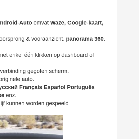
Android-Auto
omvat
Waze, Google-kaart,
oorsprong & vooraanzicht,
panorama 360
.
et enkel één klikken op dashboard of
e verbinding gegoten scherm.
riginele auto.
усский Français Español Português
se
enz.
hijf kunnen worden gespeeld