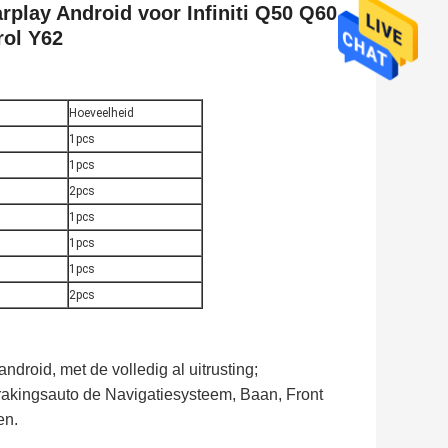
rplay Android voor Infiniti Q50 Q60
rol Y62
Hoeveelheid
1pcs
1pcs
2pcs
1pcs
1pcs
1pcs
2pcs
droid, met de volledig al uitrusting;
rakingsauto de Navigatiesysteem, Baan, Front
en.