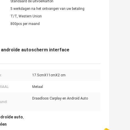
Standaard de uitvoerkarton
5 werkdagen na het ontvangen van uw betaling
T/T, Western Union
800pcs per maand
ay androïde autoscherm interface
e:
17.5cmX11cmX2 cm
IAAL:
Metaal
Draadloos Carplay en Android Auto
unct:
ndroïde auto
,
elen