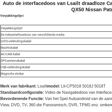
Auto de interfacedoos van Lsailt draadloze Ca
QX50 Nissan Pat
Verpakkingslijst
Verpakkingslijst
De videointerfacedoos van verschillende media
LVDS-verbindingskabel
Machtskabel
AV/CAM kabel
GPS-antennekabel
USB-verbindingskabel
Magische sticker
Merk van fabrikant:
Lsailt
model:
Llt-CP5018 5018J 5018T
Standaardconfiguratie:
Video de Navigatiedoos van Interfacean
Bevorderende Functie:
Van het Spel Autoandroid van de aan
View, DVD, TV, 360 die Panoramisch, DVR, TPMS enz. omker