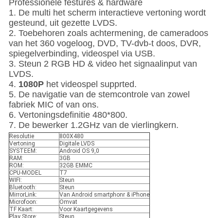
Professionele festures & hardware
1. De multi het scherm interactieve vertoning wordt
gesteund, uit gezette LVDS.
2. Toebehoren zoals achtermening, de cameradoos
van het 360 vogeloog, DVD, TV-dvb-t doos, DVR,
spiegelverbinding, videospel via USB.
3. Steun 2 RGB HD & video het signaalinput van
LVDS.
4.
1080P
het videospel supprted.
5. De navigatie van de stemcontrole van zowel
fabriek MIC of van ons.
6. Vertoningsdefinitie 480*800.
7. De bewerker 1.2GHz van de vierlingkern.
Resolutie
800X480
Vertoning
Digitale LVDS
SYSTEEM:
Android OS 9,0
RAM:
3GB
ROM:
32GB EMMC
CPU-MODEL
T7
WIFI:
Steun
Bluetooth:
Steun
MirrorLink:
Van Android smartphonr & iPhone
Microfoon:
Omvat
TF Kaart:
Voor Kaartgegevens
Play Store:
Steun