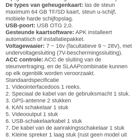
De types van geheugenkaart:
las de steun
maximum 64 GB TF/SD kaart, steun u-schijf,
mobiele harde schijfopslag.
USB-poort:
USB OTG 2,0.
Gesteunde kaartsoftware:
APK installeert
automatisch of installatiepakket.
Voltagewaaier:
7 ~ 16v (facultatieve 9 ~ 28V), met
undervoltagesluiting (7V-beschermingssluiting).
ACC controle:
ACC de sluiting van de
steunvertraging, en de SLAAPcombinatie kunnen
op elk ogenblik worden veroorzaakt.
Standaardspecificatie
1. Videointerfacedoos 1 reeks.
2. Speciaal de kabel van de gebruiksmacht 1 stuk.
3. GPS-antenne 2 stukken
4. KAN schakelaar 1 stuk
5. Videooutput 1 stuk
6. USB-schakelaarkabel 1 stuk
7. De kabel van de aanrakingsschakelaar 1 stuk
8. Kleine spreker 1 laag stuk (rust geen model uit