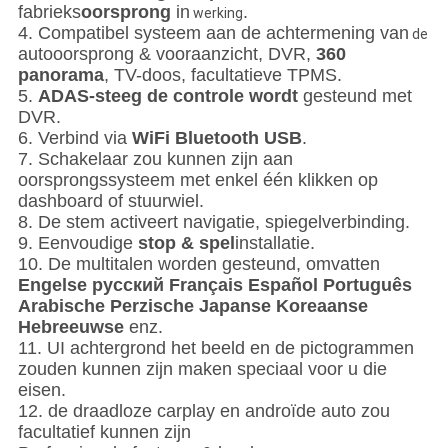
fabrieks
oorsprong
in
.
werking
4. Compatibel systeem aan de achtermening van
de
autooorsprong & vooraanzicht, DVR,
360
panorama
, TV-doos, facultatieve TPMS.
5.
ADAS-steeg de controle wordt
gesteund met
DVR.
6. Verbind via
WiFi Bluetooth USB
.
7. Schakelaar zou kunnen zijn aan
oorsprongssysteem met enkel één klikken op
dashboard of stuurwiel.
8. De stem activeert navigatie, spiegelverbinding.
9. Eenvoudige
stop & spel
installatie.
10. De multitalen worden gesteund, omvatten
Engelse русский Français Español Português
Arabische Perzische Japanse Koreaanse
Hebreeuwse
enz.
11. UI achtergrond het beeld en de pictogrammen
zouden kunnen zijn maken speciaal voor u die
eisen.
12. de draadloze carplay en androïde auto zou
facultatief kunnen zijn