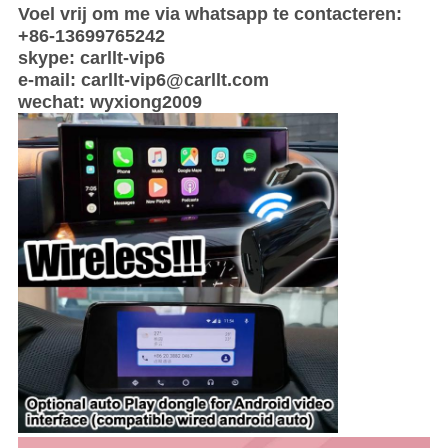
Voel vrij om me via whatsapp te contacteren:
+86-13699765242
skype: carllt-vip6
e-mail: carllt-vip6@carllt.com
wechat: wyxiong2009