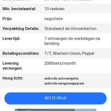
KWALITEITSCONTROLE
Min. bestelaantal:
10 reeksen
CONTACTEER
Prijs:
negotiate
ONS
Verpakking Details:
Standaard de Uitvoerkarton
Levertijd:
7 ontvangen de werkdagen na
NIEUWS
betaling
Betalingscondities:
T/T, Western Union, Paypal
GEVALLEN
Levering
2000sets/month
vermogen:
SITEMAP
Hoog licht:
,
androïde autonavigatie
androïde navigatieapparaat
PRIVACY
POLICY
BESTE PRIJS