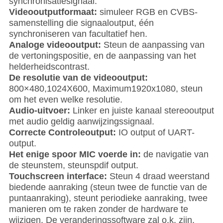
synchronisatiesignaal.
Videooutputformaat:
simuleer RGB en CVBS-
samenstelling die signaaloutput, één
synchroniseren van facultatief hen.
Analoge videooutput:
Steun de aanpassing van
de vertoningspositie, en de aanpassing van het
helderheidscontrast.
De resolutie van de videooutput:
800×480,1024X600, Maximum1920x1080, steun
om het even welke resolutie.
Audio-uitvoer:
Linker en juiste kanaal stereooutput
met audio geldig aanwijzingssignaal.
Correcte Controleoutput:
IO output of UART-
output.
Het enige spoor MIC voerde in:
de navigatie van
de steunstem, steunspdif output.
Touchscreen interface:
Steun 4 draad weerstand
biedende aanraking (steun twee de functie van de
puntaanraking), steunt periodieke aanraking, twee
manieren om te raken zonder de hardware te
wijzigen. De veranderingssoftware zal o.k. zijn.