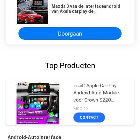
Mazda 3 van de Interfaceandroid
van Axela carplay de
Navigatiedoos met Mazda-
Knopcontrole Facebook
Doorgaan
Top Producten
Lsailt Apple CarPlay
Android Auto Module
voor Crown S220
GSW224 2018-2022
MOQ:10
Integratie Mobiele
CONTACT
telefoon spiegelbeelding,
achterste camera
Android-Autointerface