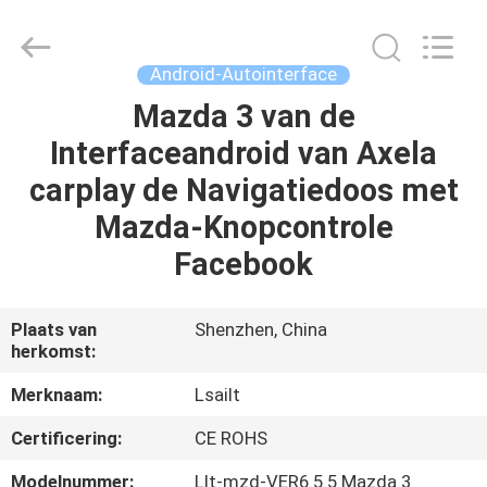
2026
Shenzhen
Xinsongxia
Automobile
Electron
Android-Autointerface
Co.,Ltd.
All
Rights
Mazda 3 van de
HUIS
Reserved.
Interfaceandroid van Axela
PRODUCTEN
carplay de Navigatiedoos met
Mazda-Knopcontrole
VIDEOS
Facebook
ONGEVEER
Plaats van
Shenzhen, China
herkomst:
ONS
Merknaam:
Lsailt
FABRIEKSREIS
Certificering:
CE ROHS
Modelnummer:
Llt-mzd-VER6.5.5 Mazda 3