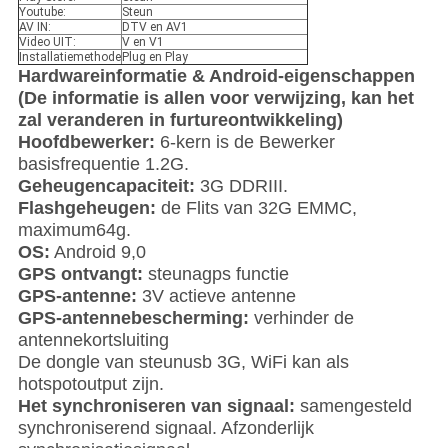
Youtube:
Steun
AV IN:
DTV en AV1
Video UIT:
V en V1
Installatiemethode
Plug en Play
Hardwareinformatie & Android-eigenschappen
(De informatie is allen voor verwijzing, kan het
zal veranderen in furtureontwikkeling)
Hoofdbewerker:
6-kern is de Bewerker
basisfrequentie 1.2G.
Geheugencapaciteit:
3G DDRIII.
Flashgeheugen:
de Flits van 32G EMMC,
maximum64g.
OS:
Android 9,0
GPS ontvangt:
steunagps functie
GPS-antenne:
3V actieve antenne
GPS-antennebescherming:
verhinder de
antennekortsluiting
De dongle van steunusb 3G, WiFi kan als
hotspotoutput zijn.
Het synchroniseren van signaal:
samengesteld
synchroniserend signaal. Afzonderlijk