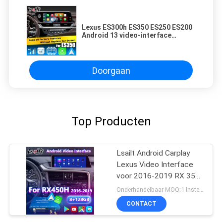
Lexus ES300h ES350 ES250 ES200
Android 13 video-interface
carplay android auto
Doorgaan
Top Producten
Lsailt Android Carplay
Lexus Video Interface
voor 2016-2019 RX 350
RX450h RX200t RX350L
Onderhandelbaar MOQ:1 Instellen
RX450L RX300 RX350
CONTACT