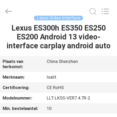
2026
Shenzhen
Xinsongxia
Automobile
Electron
Lexus Video Interface
Co.,Ltd.
All
Rights
Lexus ES300h ES350 ES250
HUIS
Reserved.
ES200 Android 13 video-
PRODUCTEN
interface carplay android auto
VIDEOS
Plaats van
China Shenzhen
herkomst:
ONGEVEER
Merknaam:
lsailt
ONS
Certificering:
CE RoHS
Modelnummer:
LLT-LKSS-VER7.4.7R-2
FABRIEKSREIS
Min. bestelaantal:
10