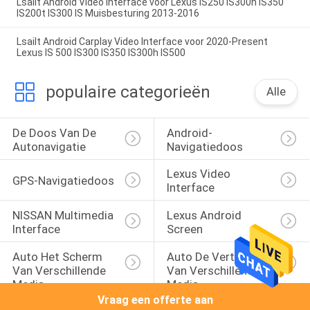
Lsailt Android Video Interface voor Lexus IS250 IS300h IS350
IS200t IS300 IS Muisbesturing 2013-2016
Lsailt Android Carplay Video Interface voor 2020-Present
Lexus IS 500 IS300 IS350 IS300h IS500
populaire categorieën
Alle
De Doos Van De 
Android-
Autonavigatie
Navigatiedoos
Lexus Video 
GPS-Navigatiedoos
Interface
NISSAN Multimedia 
Lexus Android 
Interface
Screen
Auto Het Scherm 
Auto De Vertoning 
Van Verschillende 
Van Verschillende 
Media
Media
Vraag een offerte aan