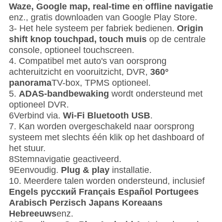
Waze, Google map, real-time en offline navigatie
enz., gratis downloaden van Google Play Store.
3- Het hele systeem per fabriek bedienen.
Origin
shift knop touchpad, touch muis
op de centrale
console, optioneel touchscreen.
4. Compatibel met auto's van oorsprong
achteruitzicht en vooruitzicht, DVR,
360°
panorama
TV-box, TPMS optioneel.
5.
ADAS-bandbewaking
wordt ondersteund met
optioneel DVR.
6Verbind via.
Wi-Fi Bluetooth USB
.
7. Kan worden overgeschakeld naar oorsprong
systeem met slechts één klik op het dashboard of
het stuur.
8Stemnavigatie geactiveerd.
9Eenvoudig.
Plug & play
installatie.
10. Meerdere talen worden ondersteund, inclusief
Engels русский Français Español Portugees
Arabisch Perzisch Japans Koreaans
Hebreeuws
enz.