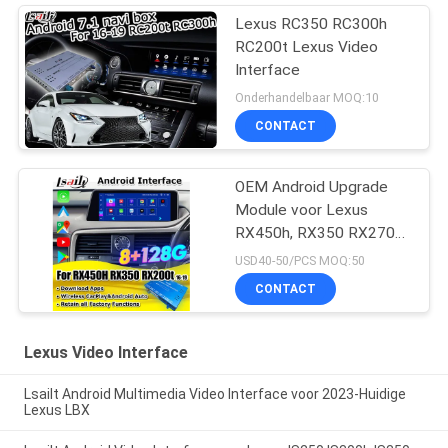
Lexus RC350 RC300h
RC200t Lexus Video
Interface
Onderhandelbaar MOQ:10
CONTACT
OEM Android Upgrade
Module voor Lexus
RX450h, RX350 RX270
2016-2021 Integratie
USD40-50/PCS MOQ:50
Draadloze CarPlay,
CONTACT
Android Auto, YouTube,
Netflix
Lexus Video Interface
Lsailt Android Multimedia Video Interface voor 2023-Huidige
Lexus LBX