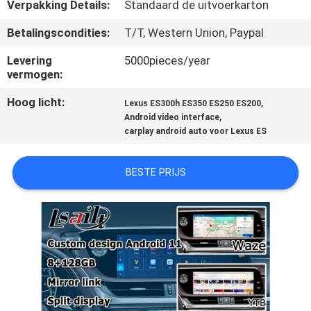
KWALITEITSCONTROLE
Verpakking Details:
Standaard de uitvoerkarton
Betalingscondities:
T/T, Western Union, Paypal
CONTACTEER
Levering
5000pieces/year
ONS
vermogen:
Hoog licht:
,
Lexus ES300h ES350 ES250 ES200
NIEUWS
,
Android video interface
carplay android auto voor Lexus ES
GEVALLEN
BESTE PRIJS
SITEMAP
PRIVACY
POLICY