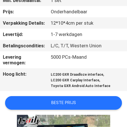
Min. bestelaantal:
1 set
KWALITEITSCONTROLE
Prijs:
Onderhandelbaar
CONTACTEER
Verpakking Details:
12*10*4cm per stuk
ONS
Levertijd:
1-7 werkdagen
Betalingscondities:
L/C, T/T, Western Union
NIEUWS
Levering
5000 PCs-Maand
vermogen:
GEVALLEN
Hoog licht:
,
LC200 GXR Draadloze interface
,
LC200 GXR Carplay Interface
SITEMAP
Toyota GXR Android Auto Interface
PRIVACY
BESTE PRIJS
POLICY