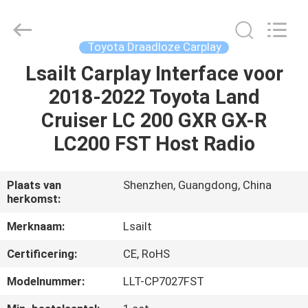
2026
Shenzhen
Xinsongxia
Automobile
Electron
Toyota Draadloze Carplay
Co.,Ltd.
All
Rights
Lsailt Carplay Interface voor
HUIS
Reserved.
2018-2022 Toyota Land
PRODUCTEN
Cruiser LC 200 GXR GX-R
LC200 FST Host Radio
VIDEOS
Plaats van
Shenzhen, Guangdong, China
herkomst:
ONGEVEER
ONS
Merknaam:
Lsailt
Certificering:
CE, RoHS
FABRIEKSREIS
Modelnummer:
LLT-CP7027FST