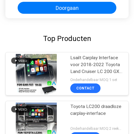
Doorgaan
Top Producten
Lsailt Carplay Interface
voor 2018-2022 Toyota
Land Cruiser LC 200 GXR
GX-R LC200 FST Host
Onderhandelbaar MOQ:1 set
Radio
CONTACT
Toyota LC200 draadloze
carplay-interface
Onderhandelbaar MOQ:2 reeksen