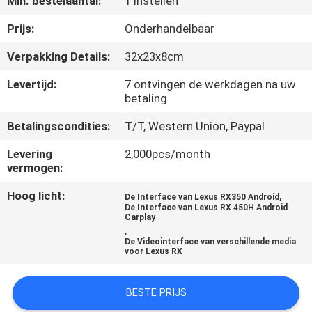
Min. bestelaantal:
1 Instellen
KWALITEITSCONTROLE
Prijs:
Onderhandelbaar
CONTACTEER
Verpakking Details:
32x23x8cm
ONS
Levertijd:
7 ontvingen de werkdagen na uw
betaling
NIEUWS
Betalingscondities:
T/T, Western Union, Paypal
Levering
2,000pcs/month
GEVALLEN
vermogen:
Hoog licht:
,
De Interface van Lexus RX350 Android
SITEMAP
De Interface van Lexus RX 450H Android
Carplay
,
De Videointerface van verschillende media
PRIVACY
voor Lexus RX
POLICY
BESTE PRIJS