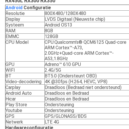
RX450L RX300 RX350
Android
C
onfiguratie
Resolutie
800X480/1280X480
Display
LVDS Digitaal (Nieuwste chip)
Systeem
Android OS13
RAM:
8GB
EMMC
128GB
CPU Model
CPU:Qualcomm’s® QCM6125 Quad-core
ARM Cortex™-A73,
2.0GHz+Quad-core ARM Cortex™-
A53,1.8GHz
GPU
Adreno™ 610 GPU
WIFI
2.4G/5G
BT
BT5.0 (Ondersteunt OBD)
Video-decodering
4K @30fps (H.264, HEVC, VP8)
Carplay
Draadloos (Bedraad niet ondersteund)
Android Auto
Draadloos en Bedraad
Hicar
Draadloos en Bedraad
Play Store
Ondersteuning
Youtube
Ondersteuning
GPS
GPS/GLONASS/BDS
Netwerk
LTE 4G
Hardwareconfiguratie