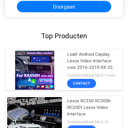
Doorgaan
Top Producten
Lsailt Android Carplay
Lexus Video Interface
voor 2016-2019 RX 350
RX450h RX200t RX350L
Onderhandelbaar MOQ:1 Instellen
RX450L RX300 RX350
CONTACT
Lexus RC350 RC300h
RC200t Lexus Video
Interface
Onderhandelbaar MOQ:10