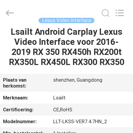
2026
Shenzhen
Xinsongxia
Automobile
Electron
Lexus Video Interface
Co.,Ltd.
All
Rights
Lsailt Android Carplay Lexus
HUIS
Reserved.
Video Interface voor 2016-
PRODUCTEN
2019 RX 350 RX450h RX200t
RX350L RX450L RX300 RX350
VIDEOS
Plaats van
shenzhen, Guangdong
herkomst:
ONGEVEER
ONS
Merknaam:
Lsailt
Certificering:
CE,RoHS
FABRIEKSREIS
Modelnummer:
LLT-LKSS-VER7.4.7HN_2