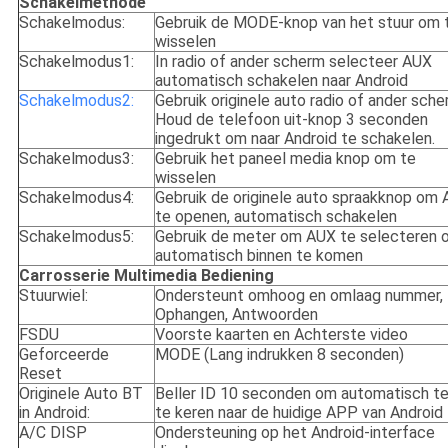
Schakelmethode
Schakelmodus:
Gebruik de MODE-knop van het stuur om 
wisselen
Schakelmodus1:
In radio of ander scherm selecteer AUX
automatisch schakelen naar Android
Schakelmodus2:
Gebruik originele auto radio of ander sche
Houd de telefoon uit-knop 3 seconden
ingedrukt om naar Android te schakelen.
Schakelmodus3:
Gebruik het paneel media knop om te
wisselen
Schakelmodus4:
Gebruik de originele auto spraakknop om
te openen, automatisch schakelen
Schakelmodus5:
Gebruik de meter om AUX te selecteren 
automatisch binnen te komen
Carrosserie Multimedia Bediening
Stuurwiel:
Ondersteunt omhoog en omlaag nummer,
Ophangen, Antwoorden
FSDU
Voorste kaarten en Achterste video
Geforceerde
MODE (Lang indrukken 8 seconden)
Reset
Originele Auto BT
Beller ID 10 seconden om automatisch t
in Android:
te keren naar de huidige APP van Android
A/C DISP
Ondersteuning op het Android-interface