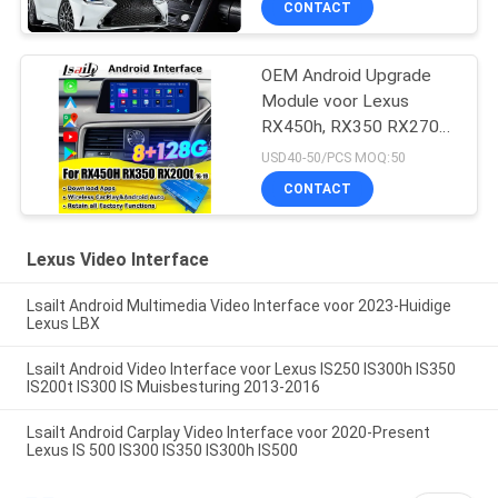
CONTACT
OEM Android Upgrade
Module voor Lexus
RX450h, RX350 RX270
2016-2021 Integratie
USD40-50/PCS MOQ:50
Draadloze CarPlay,
CONTACT
Android Auto, YouTube,
Netflix
Lexus Video Interface
Lsailt Android Multimedia Video Interface voor 2023-Huidige
Lexus LBX
Lsailt Android Video Interface voor Lexus IS250 IS300h IS350
IS200t IS300 IS Muisbesturing 2013-2016
Lsailt Android Carplay Video Interface voor 2020-Present
Lexus IS 500 IS300 IS350 IS300h IS500