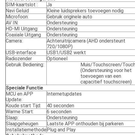
SIM-kaartslot :
Ja
Navi Geluid
Kleine luidsprekers toevoegen nodig
Microfoon:
Gebruik originele auto
AV IN:
Ondersteuning
HD-MI Uitgang:
Ondersteuning
Coaxiale Uitgang
Ondersteuning
Camera:
Achteruitrijcamera (AHD ondersteunt
720/1080P)
USB-interface
USB1/USB2 werkt
Radiozender
Optioneel
Gebruik Bediening:
Muis/Touchscreen/Touc
(Ondersteuning voor het
toevoegen van een
capacitief touchscreen)
Speciale Functie
MCU en APP
Internetupdates
Update:
Koude start Tijd:
40 seconden
Warme Start:
6 seconden
Slaap:
Ondersteuning
Slaapgeheugen
Laatste APP onthouden bij parkeren
Installatiemethode
Plug and Play