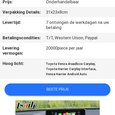
KWALITEITSCONTROLE
Prijs:
Onderhandelbaar
Verpakking Details:
31x23x8cm
CONTACTEER
Levertijd:
7 ontvingen de werkdagen na uw
ONS
betaling
Betalingscondities:
T/T, Western Union, Paypal
NIEUWS
Levering
20000piece per jaar
vermogen:
GEVALLEN
Hoog licht:
,
Toyota Venza draadloze Carplay
,
Toyota Harrier Carplay Interface
Venza Harrier Android Auto
SITEMAP
BESTE PRIJS
PRIVACY
POLICY