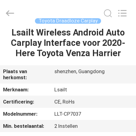
2026
Shenzhen
Xinsongxia
Automobile
Electron
Toyota Draadloze Carplay
Co.,Ltd.
All
Rights
Lsailt Wireless Android Auto
HUIS
Reserved.
Carplay Interface voor 2020-
PRODUCTEN
Here Toyota Venza Harrier
VIDEOS
Plaats van
shenzhen, Guangdong
herkomst:
ONGEVEER
Merknaam:
Lsailt
ONS
Certificering:
CE, RoHs
Modelnummer:
LLT-CP7037
FABRIEKSREIS
Min. bestelaantal:
2 Instellen