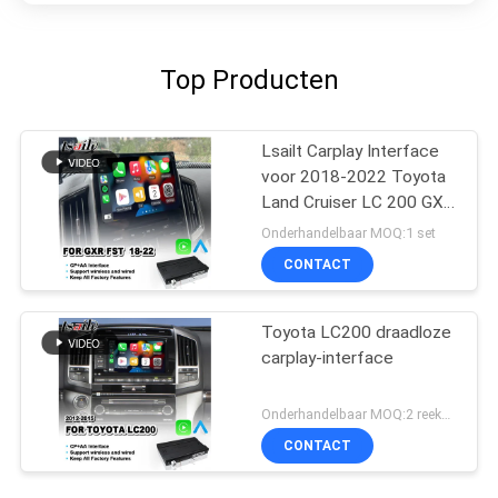
Top Producten
Lsailt Carplay Interface
voor 2018-2022 Toyota
Land Cruiser LC 200 GXR
GX-R LC200 FST Host
Onderhandelbaar MOQ:1 set
Radio
CONTACT
Toyota LC200 draadloze
carplay-interface
Onderhandelbaar MOQ:2 reeksen
CONTACT