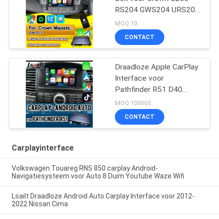
RS204 GWS204 URS204
URS206 Majesta XV
MOQ:10
Athlete Saloon Toyota
CONTACT
Geïntegreerde Android
Auto
Draadloze Apple CarPlay
Interface voor
Pathfinder R51 D40
Navara 08IT met Android
MOQ:100000
Auto, Bluetooth, WiFi,
CONTACT
YouTube Music
Carplayinterface
Volkswagen Touareg RNS 850 carplay Android-
Navigatiesysteem voor Auto 8 Duim Youtube Waze Wifi
Lsailt Draadloze Android Auto Carplay Interface voor 2012-
2022 Nissan Cima