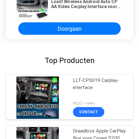
Lsailt Wireless Android Auto CP
AA Video Carplay Interface voor
Toyota Crown S200 GWS204 2008-
2012
Doorgaan
Top Producten
LLT-CP5019 Carplay-
interface
MOQ:1 reeks
CONTACT
Draadloze Apple CarPlay
Box voor Crown S200