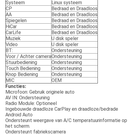
Systeem
Linux systeem
CP
Bedraad en Draadloos
AA
Bedraad en Draadloos
Spiegelen
Bedraad en Draadloos
HiCar
Bedraad en Draadloos
CarLife
Bedraad en Draadloos
Muziek
U disk speler
Video
U disk speler
BT:
Ondersteuning
Voor / Achter camera
Ondersteuning
Stuurbediening
Ondersteuning
Touch Bediening
Ondersteuning
Knop Bediening
Ondersteuning
MIC
OEM
Functies:
Microfoon: Gebruik originele auto
AV IN: Ondersteuning
Radio Module: Optioneel
Ingebouwde draadloze CarPlay en draadloze/bedrade
Android Auto
Ondersteunt weergave van A/C temperatuurinformatie op
het scherm.
Ondersteunt fabriekscamera