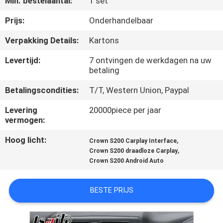
Min. bestelaantal:
1 set
KWALITEITSCONTROLE
Prijs:
Onderhandelbaar
CONTACTEER
Verpakking Details:
Kartons
ONS
Levertijd:
7 ontvingen de werkdagen na uw
betaling
NIEUWS
Betalingscondities:
T/T, Western Union, Paypal
Levering
20000piece per jaar
GEVALLEN
vermogen:
Hoog licht:
,
Crown S200 Carplay Interface
SITEMAP
,
Crown S200 draadloze Carplay
Crown S200 Android Auto
PRIVACY
BESTE PRIJS
POLICY