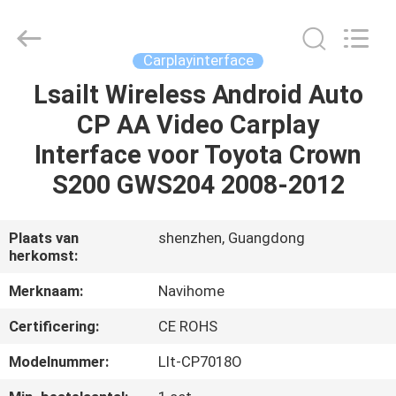
2026
Shenzhen
Xinsongxia
Automobile
Electron
Carplayinterface
Co.,Ltd.
All
Rights
Lsailt Wireless Android Auto
HUIS
Reserved.
CP AA Video Carplay
PRODUCTEN
Interface voor Toyota Crown
S200 GWS204 2008-2012
VIDEOS
Plaats van
shenzhen, Guangdong
herkomst:
ONGEVEER
ONS
Merknaam:
Navihome
Certificering:
CE ROHS
FABRIEKSREIS
Modelnummer:
Llt-CP7018O