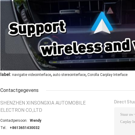
,
,
label:
navigatie videointerface
auto stereointerface
Corolla Carplay Interface
Contactgegevens
Direct Stu
SHENZHEN XINSONGXIA AUTOMOBILE
ELECTRON CO.,LTD
Contactpersoon:
Wendy
Tel.:
+8613651430032