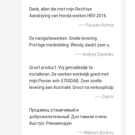
Dank, allen die met mijn Rechtse
Aandrijving van Honda werken HRV 2016.
—— Fauzan Azima
De navigatiewerken. Snelle levering.
Prettige mededeling. Wendy, dankt zeer u.
—— Andrey Savenko
Groot product. Vrij gemakkelijk te
installeren. De werken werkelijk goed met
mijn Pionier avh-5700DAB. Zeer snelle
levering aan Australië. Groot na verkoophulp
—— Dan H
Продавец отзывчивый и
доброжелательный. Доставили очень
быстро. Рекомендую
—— Maksim Bodrov