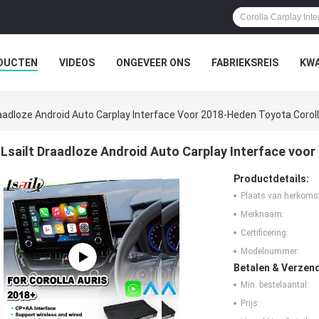
DUCTEN
VIDEOS
ONGEVEER ONS
FABRIEKSREIS
KWA
raadloze Android Auto Carplay Interface Voor 2018-Heden Toyota Coroll
Lsailt Draadloze Android Auto Carplay Interface voor
Productdetails:
Plaats van herkoms
Merknaam:
Certificering:
Modelnummer:
Betalen & Verzen
Min. bestelaantal:
Prijs: