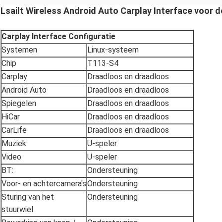
Lsailt Wireless Android Auto Carplay Interface voor d
Carplay Interface Configuratie
Systemen
Linux-systeem
Chip
T113-S4
Carplay
Draadloos en draadloos
Android Auto
Draadloos en draadloos
Spiegelen
Draadloos en draadloos
HiCar
Draadloos en draadloos
CarLife
Draadloos en draadloos
Muziek
U-speler
Video
U-speler
BT:
Ondersteuning
Voor- en achtercamera's
Ondersteuning
Sturing van het
Ondersteuning
stuurwiel