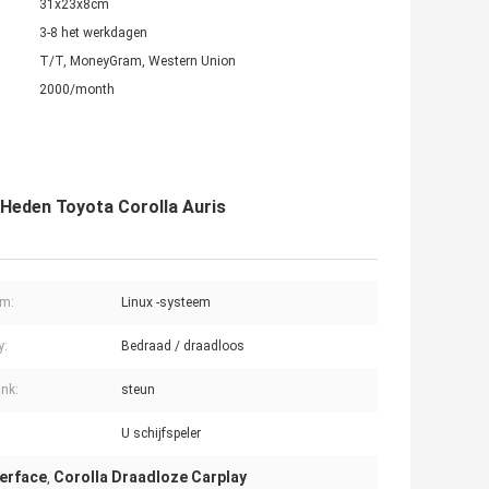
31x23x8cm
3-8 het werkdagen
T/T, MoneyGram, Western Union
2000/month
-Heden Toyota Corolla Auris
em:
Linux -systeem
y:
Bedraad / draadloos
ink:
steun
U schijfspeler
terface
Corolla Draadloze Carplay
,