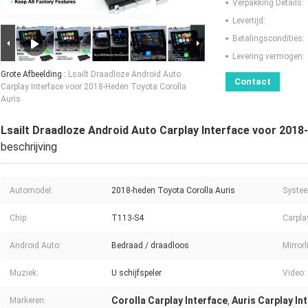
Verpakking Details:
Levertijd:
Betalingscondities:
Levering vermogen:
Grote Afbeelding :
Lsailt Draadloze Android Auto
Contact
Carplay Interface voor 2018-Heden Toyota Corolla
Auris
Lsailt Draadloze Android Auto Carplay Interface voor 2018
beschrijving
Automodel:
2018-heden Toyota Corolla Auris
Syste
Chip:
T113-S4
Carpla
Android Auto:
Bedraad / draadloos
Mirrorl
Muziek:
U schijfspeler
Video:
Corolla Carplay Interface
Auris Carplay In
Markeren:
,