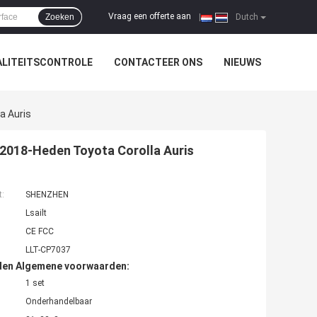
Vraag een offerte aan
Zoeken
|
Dutch
LITEITSCONTROLE
CONTACTEER ONS
NIEUWS
a Auris
 2018-Heden Toyota Corolla Auris
t:
SHENZHEN
Lsailt
CE FCC
LLT-CP7037
den Algemene voorwaarden:
1 set
Onderhandelbaar