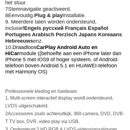
het stuur.
7Stemnavigatie geactiveerd.
8Eenvoudig.
Plug & play
installatie.
9. Meerdere talen worden ondersteund,
inclusief
Engels русский Français Español
Portugees Arabisch Perzisch Japans Koreaans
Hebreeuws
enz.
10.
Draadloos
CarPlay Android Auto en
HiCar
module ((behoefte aan een iPhone later dan
iPhone 5 met iOS9 of hoger systeem, of Android-
telefoon boven Android 5.1 en HUAWEI-telefoon
met Harmony OS)
Professionele kleding en hardware
1. Multi-screen interactief display wordt ondersteund,
LVDS uitgeschakeld.
2Accessoires zoals achteruitkijk, 360-camera, DVD, DVB-
T TV box, DVR, video play via USB.
3. Ondersteunt 2 HD RGB & LVDS-videosignaalinvoer.