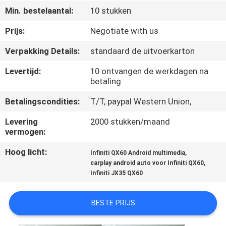
KWALITEITSCONTROLE
Min. bestelaantal:
10 stukken
Prijs:
Negotiate with us
CONTACTEER
Verpakking Details:
standaard de uitvoerkarton
ONS
Levertijd:
10 ontvangen de werkdagen na
betaling
NIEUWS
Betalingscondities:
T/T, paypal Western Union,
GEVALLEN
Levering
2000 stukken/maand
vermogen:
SITEMAP
Hoog licht:
,
Infiniti QX60 Android multimedia
,
carplay android auto voor Infiniti QX60
Infiniti JX35 QX60
PRIVACY
POLICY
BESTE PRIJS