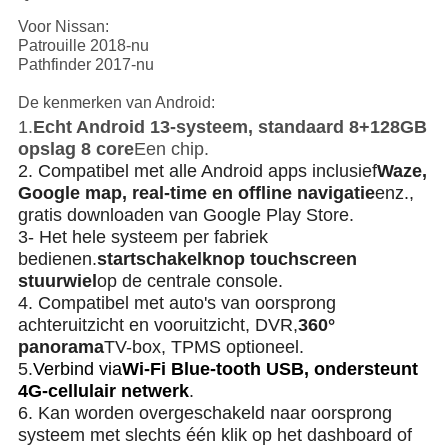
Voor Nissan:
Patrouille 2018-nu
Pathfinder 2017-nu
De kenmerken van Android:
1.
Echt Android 13-systeem, standaard 8+128GB
opslag 8 core
Een chip.
2. Compatibel met alle Android apps inclusief
Waze,
Google map, real-time en offline navigatie
enz.,
gratis downloaden van Google Play Store.
3- Het hele systeem per fabriek
bedienen.
startschakelknop touchscreen
stuurwiel
op de centrale console.
4. Compatibel met auto's van oorsprong
achteruitzicht en vooruitzicht, DVR,
360°
panorama
TV-box, TPMS optioneel.
5.
Verbind via
Wi-Fi Blue-tooth USB, ondersteunt
4G-cellulair netwerk
.
6. Kan worden overgeschakeld naar oorsprong
systeem met slechts één klik op het dashboard of