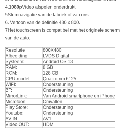
4.
1080p
Video afspelen onderdrukt.
5Stemnavigatie van de fabriek of van ons.
6. Vertoon van de definitie 480 x 800.
7Het touchscreen is compatibel met het originele scherm
van de auto.
Resolutie
800X480
Afbeelding
LVDS Digital
Systeem:
Android OS 13
RAM:
8 GB
ROM:
128 GB
CPU-model
Qualcomm 6125
WIFI:
Ondersteuning
BT:
Ondersteuning
MirrorLink:
Van Android smartphone en iPhone
Microfoon:
Omvatten
Play Store:
Ondersteuning
Youtube:
Ondersteuning
AV IN:
AV1
Video OUT:
HDMI