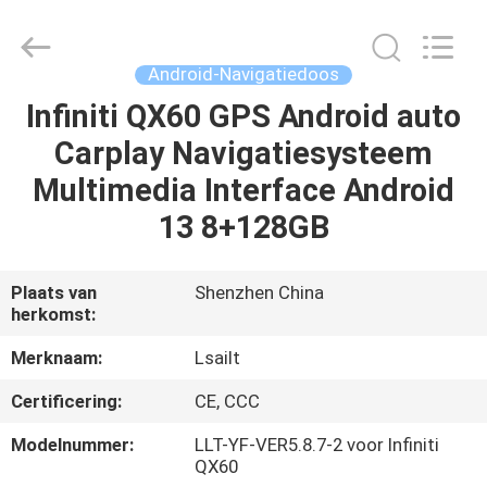
2026
Shenzhen
Xinsongxia
Automobile
Electron
Android-Navigatiedoos
Co.,Ltd.
All
Rights
Infiniti QX60 GPS Android auto
HUIS
Reserved.
Carplay Navigatiesysteem
PRODUCTEN
Multimedia Interface Android
13 8+128GB
VIDEOS
Plaats van
Shenzhen China
herkomst:
ONGEVEER
ONS
Merknaam:
Lsailt
Certificering:
CE, CCC
FABRIEKSREIS
Modelnummer:
LLT-YF-VER5.8.7-2 voor Infiniti
QX60