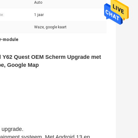
Auto
ie:
1 jaar
Waze, google kaart
y-module
ol Y62 Quest OEM Scherm Upgrade met
be, Google Map
 upgrade.
ainment systeem. Met Android 13 en