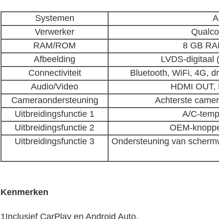
Systemen
A
Verwerker
Qualc
RAM/ROM
8 GB RA
Afbeelding
LVDS-digitaal
Connectiviteit
Bluetooth, WiFi, 4G, d
Audio/Video
HDMI OUT, D
Cameraondersteuning
Achterste camera 
Uitbreidingsfunctie 1
A/C-temp
Uitbreidingsfunctie 2
OEM-knoppen
Uitbreidingsfunctie 3
Ondersteuning van scherm
Kenmerken
1Inclusief CarPlay en Android Auto.