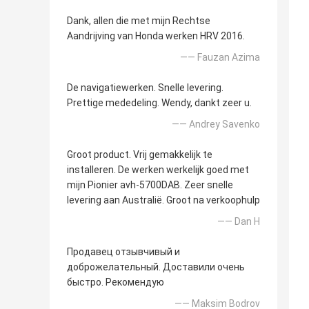
Dank, allen die met mijn Rechtse
Aandrijving van Honda werken HRV 2016.
—— Fauzan Azima
De navigatiewerken. Snelle levering.
Prettige mededeling. Wendy, dankt zeer u.
—— Andrey Savenko
Groot product. Vrij gemakkelijk te
installeren. De werken werkelijk goed met
mijn Pionier avh-5700DAB. Zeer snelle
levering aan Australië. Groot na verkoophulp
—— Dan H
Продавец отзывчивый и
доброжелательный. Доставили очень
быстро. Рекомендую
—— Maksim Bodrov