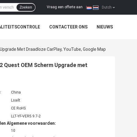
Vraag een offerte aan
Zoeken
|
Dutch
LITEITSCONTROLE
CONTACTEER ONS
NIEUWS
Upgrade Met Draadloze CarPlay, YouTube, Google Map
Y62 Quest OEM Scherm Upgrade met
t:
China
Lsailt
CE RoHS
LLT-YF-VER5.9.7-2
den Algemene voorwaarden:
10