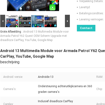
Verpakking Details:
Levertijd:
Betalingscondities:
Levering vermogen:
Contact
Grote Afbeelding :
Android 13 Multimedia Module voor
Armada Patrol Y62 Quest OEM Scherm Upgrade met
draadloze CarPlay, YouTube, Google Map
Android 13 Multimedia Module voor Armada Patrol Y62 Q
CarPlay, YouTube, Google Map
beschrijving
Android -versie:
Androïde 13
RAM:
Ondersteuning achteruitkijkcamera en 360
Camera's:
Chip:
graden camera's
Inclusief draadloze CarPlay
Carplay:
Androi