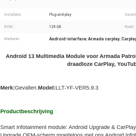
Installatie:
Plug-and-play
Garant
ROM:
128 GB
Kaart:
Android-interface
Armada carplay
Carpla
Markeren:
,
,
Android 13 Multimedia Module voor Armada Patr
draadloze CarPlay, YouTu
Merk:
Gevallen.
Model
:
LLT-YF-VER5.9.3
Productbeschrijving
Smart Infotainment module: Android Upgrade & CarPlay
Upgrade OEM-scherm moeiteloos met ons Android Infot