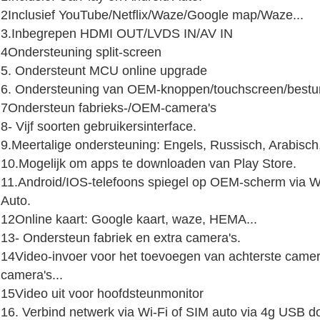
2Inclusief YouTube/Netflix/Waze/Google map/Waze...
3.Inbegrepen HDMI OUT/LVDS IN/AV IN
4Ondersteuning split-screen
5. Ondersteunt MCU online upgrade
6. Ondersteuning van OEM-knoppen/touchscreen/besturi
7Ondersteun fabrieks-/OEM-camera's
8- Vijf soorten gebruikersinterface.
9.Meertalige ondersteuning: Engels, Russisch, Arabisc
10.Mogelijk om apps te downloaden van Play Store.
11.Android/IOS-telefoons spiegel op OEM-scherm via Wi
Auto.
12Online kaart: Google kaart, waze, HEMA...
13- Ondersteun fabriek en extra camera's.
14Video-invoer voor het toevoegen van achterste came
camera's...
15Video uit voor hoofdsteunmonitor
16. Verbind netwerk via Wi-Fi of SIM auto via 4g USB d