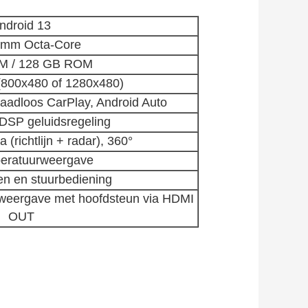
ndroid 13
omm Octa-Core
M / 128 GB ROM
 (800x480 of 1280x480)
raadloos CarPlay, Android Auto
SP geluidsregeling
(richtlijn + radar), 360°
eratuurweergave
 en stuurbediening
weergave met hoofdsteun via HDMI
OUT