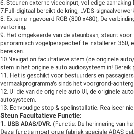
6. Steunen externe videoinput, volledige aanrakin
7.Full-digitaal bereikt de kring, LVDS-signaalverwerk
8. Externe ingevoerd RGB (800 x480); De verbindi
vertoning.
9. Het omgekeerde van de steunbaan, steunt voor 
panoramisch vogelperspectief te installeren 360,
bereiken.
10.Navigation facultatieve stem (de originele auto/
stem in het originele auto audiosysteem in! Bereik 
11. Het is geschikt voor bestuurders en passagier
vermaakprogramma's sinds het voorgrond-achtergr
12. UI die van de originele auto UI, de originele auto
autosysteem.
13. Eenvoudige stop & spelinstallatie. Realiseer niet
Steun Facultatieve Functie:
1.
USB ADAS/DVR.
(Functie: De herinnering van he
Deze functie moet onze fabriek speciale ADAS gebr