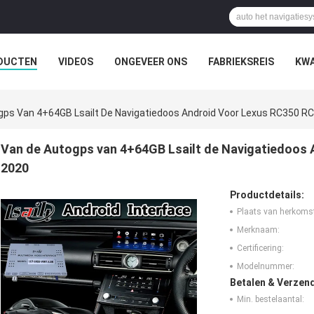
DUCTEN
VIDEOS
ONGEVEER ONS
FABRIEKSREIS
KWA
gps Van 4+64GB Lsailt De Navigatiedoos Android Voor Lexus RC350 R
Van de Autogps van 4+64GB Lsailt de Navigatiedoos 
2020
Productdetails:
Plaats van herkoms
Merknaam:
Certificering:
Modelnummer:
Betalen & Verzen
Min. bestelaantal: