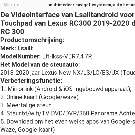
multimedcar navigatiesysteem
auto het n
Markeren:
,
De Videointerface van Lsailtandroid voo
Touchpad van Lexus RC300 2019-2020 d
RC 300
Productomschrijving:
Merk: Lsailt
ModelNumber:
Llt-lkss-VER7.4.7R
Het Model van de steunauto:
2018-2020 jaar Lexus New NX/LS/LC/ES/UX (Touch
Verbeteringsfunctie:
1.
Mirrorlink (Android & iOS Ingebouwd apparaat),
2. Online kaart (Google/waze)
3. Meertalige steun
4. Steunbt/wifi/TV DVD/DVR/360 Panorama Achte
5. Download om het even welke apps van Google-sp
Waze, Google-kaart)