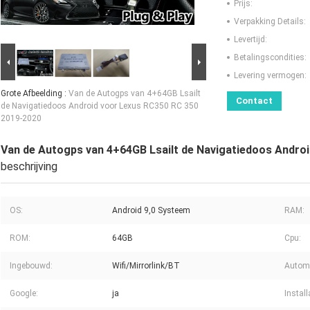
Prijs:
Verpakking Details:
Levertijd:
Betalingscondities:
Levering vermogen:
Grote Afbeelding :
Van de Autogps van 4+64GB Lsailt
Contact
de Navigatiedoos Android voor Lexus RC350 RC 350
2019-2020
Van de Autogps van 4+64GB Lsailt de Navigatiedoos Andro
beschrijving
OS:
Android 9,0 Systeem
RAM:
ROM:
64GB
Cpu:
Ingebouwd:
Wifi/Mirrorlink/BT
Autom
Google:
ja
Install