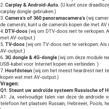
2.
Carplay & Android-Auto.
(U kunt onze draadloze
carplay dongle gebruiken.)
3.
Camera's of 360 panoramacamera's
(wij camera
de camera's, kunt u de camera's kopen die met AV in
4.
DTV-doos
(wij om DTV-doos niet te verkopen. Als
met AV-output.)
5.
TV-doos
(wij om TV-doos niet te verkopen. Als u
AV-output.)
6.
3G dongle & 4G-dongle
(wij om deze module nie
USB-kabel voor Internet kopen en verbinden. )
7.
Hoofdsteun
(wij om het meest heardrest niet te 
kopen wat met AV-output.)
Vragen:
Q1: Steunt uw androïde systeem Russische of H
A1: Ja, veelvoudige talen van deze de androïde 
telefoon het plaatsen Russain, Hebreeër, Pools, het