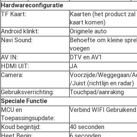
Hardwareconfiguratie
TF Kaart:
Kaarten (het product zal
kaart komen)
Android klinkt:
Originele auto
Navi Sound:
Behoefte om kleine spre
voegen
AV IN:
DTV en AV1
HDMI UIT:
JA
Camera:
Voorzijde/Weggegaan/A
/Juist (richtlijn en radar)
Gebruiksverrichting:
Touchpad/aanraking
Speciale Functie
MCU en
Verbind WIFI Gebruikend 
Toepassingsupdate:
Koud begintijd:
40 seconden
Heet Begin:
6 seconden