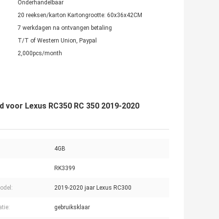
Onderhandelbaar
20 reeksen/karton Kartongrootte: 60x36x42CM
7 werkdagen na ontvangen betaling
T/T of Western Union, Paypal
2,000pcs/month
id voor Lexus RC350 RC 350 2019-2020
4GB
RK3399
odel:
2019-2020 jaar Lexus RC300
atie:
gebruiksklaar