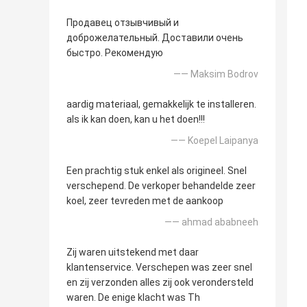
Продавец отзывчивый и
доброжелательный. Доставили очень
быстро. Рекомендую
—— Maksim Bodrov
aardig materiaal, gemakkelijk te installeren.
als ik kan doen, kan u het doen!!!
—— Koepel Laipanya
Een prachtig stuk enkel als origineel. Snel
verschepend. De verkoper behandelde zeer
koel, zeer tevreden met de aankoop
—— ahmad ababneeh
Zij waren uitstekend met daar
klantenservice. Verschepen was zeer snel
en zij verzonden alles zij ook verondersteld
waren. De enige klacht was Th