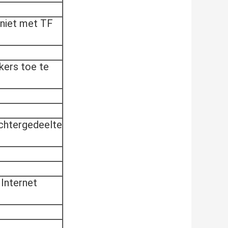
 niet met TF
kers toe te
chtergedeelte
Internet