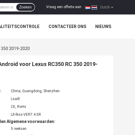
Vraag een offerte aan
Zoeken
|
Dutch
LITEITSCONTROLE
CONTACTEER ONS
NIEUWS
C 350 2019-2020
Android voor Lexus RC350 RC 350 2019-
t:
China, Guangdong, Shenzhen
Lsailt
CE, RoHs
Llt-lkss-VER7.4.5R
den Algemene voorwaarden:
5 reeksen