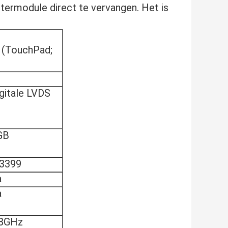
termodule direct te vervangen. Het is
 (TouchPad;
gitale LVDS
GB
k3399
a
a
.8GHz