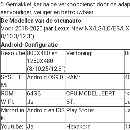
5. Gemakkelijker na de verkoopdienst door de adap
eenvoudiger, veiliger en betrouwbaar.
De Modellen van de steunauto:
Voor 2018-2020 jaar Lexus New NX/LS/LC/ES/UX
8/10.3/12.3“)
Android-Configuratie
Resolutie:
800X480 en
Vertoning:
Di
1280X480
(8/10.25/12.3“)
SYSTEE
Android OS9.0
RAM:
4
M:
ROM:
64GB
CPU MODELLEERT:
r
WIFI:
Ja
BT:
J
MirrorLin
Android en IOS
Play Store:
J
k:
Youtube:
Ja
Hexakern
1