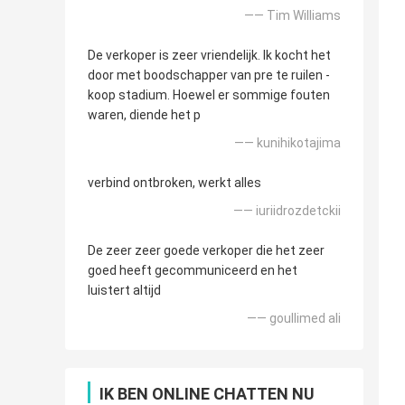
—— Tim Williams
De verkoper is zeer vriendelijk. Ik kocht het
door met boodschapper van pre te ruilen -
koop stadium. Hoewel er sommige fouten
waren, diende het p
—— kunihikotajima
verbind ontbroken, werkt alles
—— iuriidrozdetckii
De zeer zeer goede verkoper die het zeer
goed heeft gecommuniceerd en het
luistert altijd
—— goullimed ali
IK BEN ONLINE CHATTEN NU